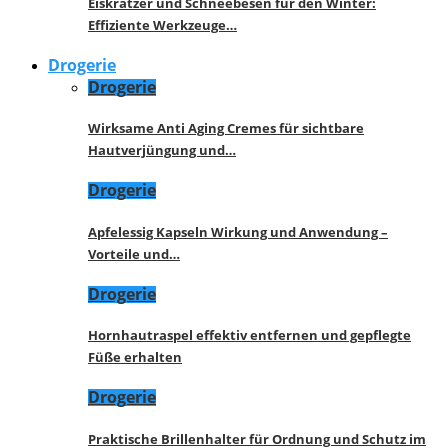
Eiskratzer und Schneebesen für den Winter:
Effiziente Werkzeuge…
Drogerie
Drogerie
Wirksame Anti Aging Cremes für sichtbare
Hautverjüngung und…
Drogerie
Apfelessig Kapseln Wirkung und Anwendung –
Vorteile und…
Drogerie
Hornhautraspel effektiv entfernen und gepflegte
Füße erhalten
Drogerie
Praktische Brillenhalter für Ordnung und Schutz im