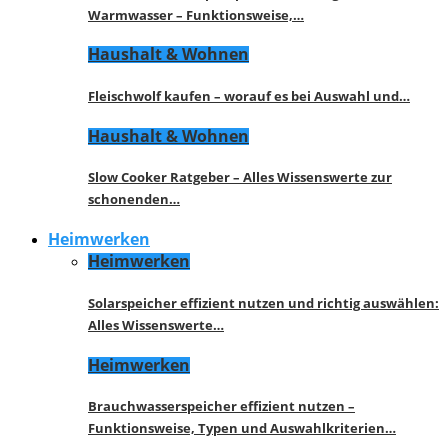
Warmwasser – Funktionsweise,…
Haushalt & Wohnen
Fleischwolf kaufen – worauf es bei Auswahl und…
Haushalt & Wohnen
Slow Cooker Ratgeber – Alles Wissenswerte zur
schonenden…
Heimwerken
Heimwerken
Solarspeicher effizient nutzen und richtig auswählen:
Alles Wissenswerte…
Heimwerken
Brauchwasserspeicher effizient nutzen –
Funktionsweise, Typen und Auswahlkriterien…