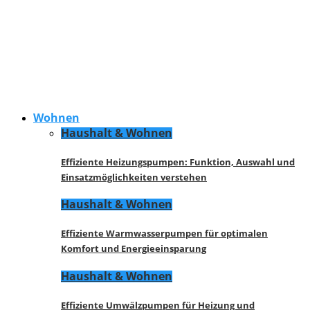
Wohnen
Haushalt & Wohnen
Effiziente Heizungspumpen: Funktion, Auswahl und
Einsatzmöglichkeiten verstehen
Haushalt & Wohnen
Effiziente Warmwasserpumpen für optimalen
Komfort und Energieeinsparung
Haushalt & Wohnen
Effiziente Umwälzpumpen für Heizung und