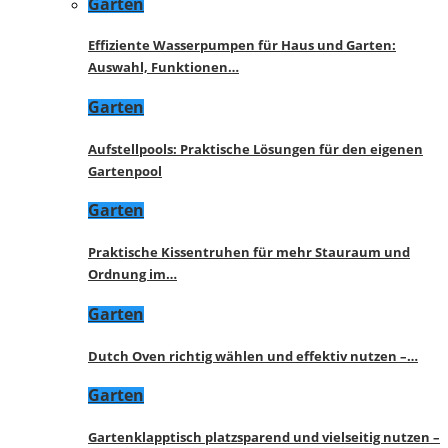
Garten
Effiziente Wasserpumpen für Haus und Garten:
Auswahl, Funktionen…
Garten
Aufstellpools: Praktische Lösungen für den eigenen
Gartenpool
Garten
Praktische Kissentruhen für mehr Stauraum und
Ordnung im…
Garten
Dutch Oven richtig wählen und effektiv nutzen –…
Garten
Gartenklapptisch platzsparend und vielseitig nutzen –