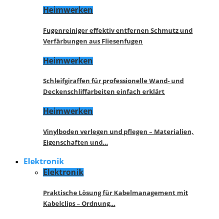
Heimwerken
Fugenreiniger effektiv entfernen Schmutz und
Verfärbungen aus Fliesenfugen
Heimwerken
Schleifgiraffen für professionelle Wand- und
Deckenschliffarbeiten einfach erklärt
Heimwerken
Vinylboden verlegen und pflegen – Materialien,
Eigenschaften und…
Elektronik
Elektronik
Praktische Lösung für Kabelmanagement mit
Kabelclips – Ordnung…