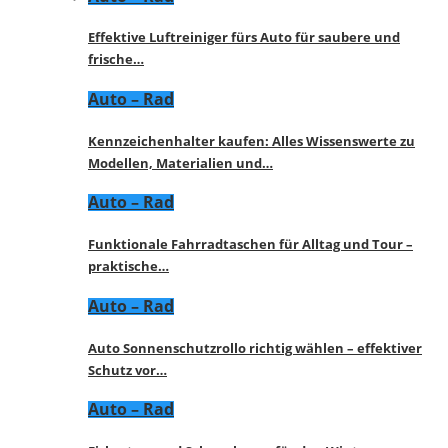
Effektive Luftreiniger fürs Auto für saubere und
frische…
Auto – Rad
Kennzeichenhalter kaufen: Alles Wissenswerte zu
Modellen, Materialien und…
Auto – Rad
Funktionale Fahrradtaschen für Alltag und Tour –
praktische…
Auto – Rad
Auto Sonnenschutzrollo richtig wählen – effektiver
Schutz vor…
Auto – Rad