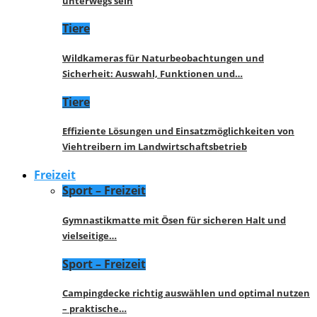
unterwegs sein
Tiere
Wildkameras für Naturbeobachtungen und
Sicherheit: Auswahl, Funktionen und…
Tiere
Effiziente Lösungen und Einsatzmöglichkeiten von
Viehtreibern im Landwirtschaftsbetrieb
Freizeit
Sport – Freizeit
Gymnastikmatte mit Ösen für sicheren Halt und
vielseitige…
Sport – Freizeit
Campingdecke richtig auswählen und optimal nutzen
– praktische…