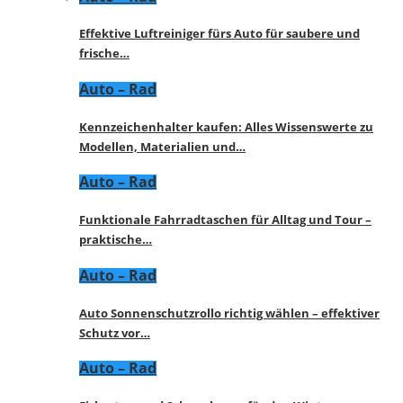
Effektive Luftreiniger fürs Auto für saubere und
frische…
Auto – Rad
Kennzeichenhalter kaufen: Alles Wissenswerte zu
Modellen, Materialien und…
Auto – Rad
Funktionale Fahrradtaschen für Alltag und Tour –
praktische…
Auto – Rad
Auto Sonnenschutzrollo richtig wählen – effektiver
Schutz vor…
Auto – Rad