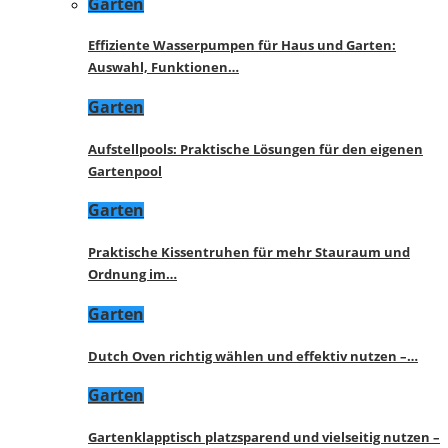
Garten
Effiziente Wasserpumpen für Haus und Garten:
Auswahl, Funktionen…
Garten
Aufstellpools: Praktische Lösungen für den eigenen
Gartenpool
Garten
Praktische Kissentruhen für mehr Stauraum und
Ordnung im…
Garten
Dutch Oven richtig wählen und effektiv nutzen –…
Garten
Gartenklapptisch platzsparend und vielseitig nutzen –