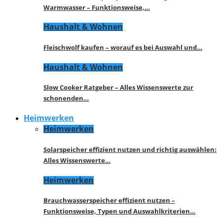
Warmwasser – Funktionsweise,…
Haushalt & Wohnen
Fleischwolf kaufen – worauf es bei Auswahl und…
Haushalt & Wohnen
Slow Cooker Ratgeber – Alles Wissenswerte zur
schonenden…
Heimwerken
Heimwerken
Solarspeicher effizient nutzen und richtig auswählen:
Alles Wissenswerte…
Heimwerken
Brauchwasserspeicher effizient nutzen –
Funktionsweise, Typen und Auswahlkriterien…