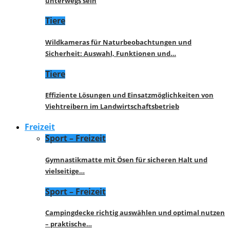
unterwegs sein
Tiere
Wildkameras für Naturbeobachtungen und
Sicherheit: Auswahl, Funktionen und…
Tiere
Effiziente Lösungen und Einsatzmöglichkeiten von
Viehtreibern im Landwirtschaftsbetrieb
Freizeit
Sport – Freizeit
Gymnastikmatte mit Ösen für sicheren Halt und
vielseitige…
Sport – Freizeit
Campingdecke richtig auswählen und optimal nutzen
– praktische…