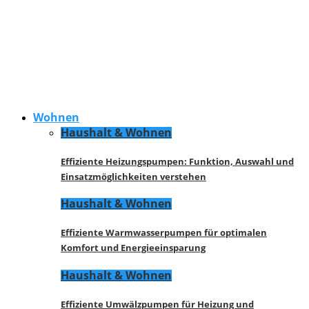
Wohnen
Haushalt & Wohnen
Effiziente Heizungspumpen: Funktion, Auswahl und
Einsatzmöglichkeiten verstehen
Haushalt & Wohnen
Effiziente Warmwasserpumpen für optimalen
Komfort und Energieeinsparung
Haushalt & Wohnen
Effiziente Umwälzpumpen für Heizung und