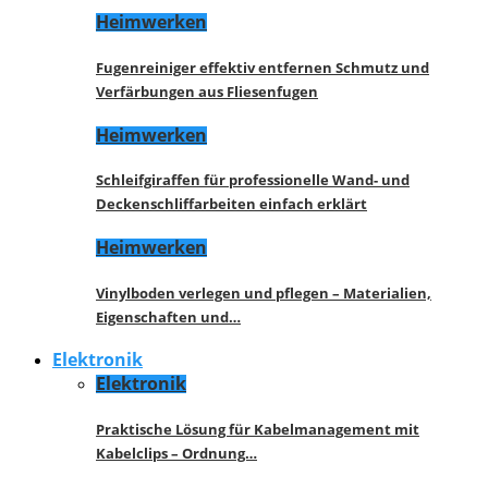
Heimwerken
Fugenreiniger effektiv entfernen Schmutz und
Verfärbungen aus Fliesenfugen
Heimwerken
Schleifgiraffen für professionelle Wand- und
Deckenschliffarbeiten einfach erklärt
Heimwerken
Vinylboden verlegen und pflegen – Materialien,
Eigenschaften und…
Elektronik
Elektronik
Praktische Lösung für Kabelmanagement mit
Kabelclips – Ordnung…