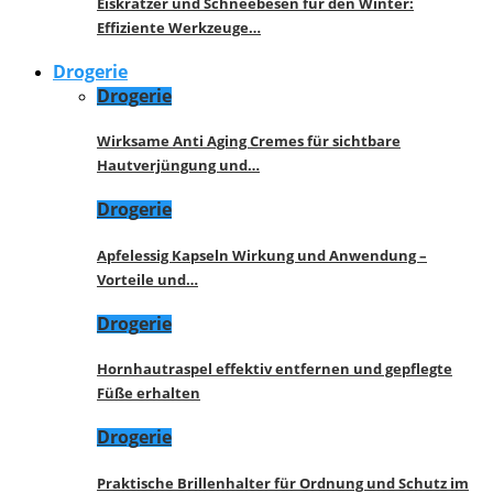
Eiskratzer und Schneebesen für den Winter:
Effiziente Werkzeuge…
Drogerie
Drogerie
Wirksame Anti Aging Cremes für sichtbare
Hautverjüngung und…
Drogerie
Apfelessig Kapseln Wirkung und Anwendung –
Vorteile und…
Drogerie
Hornhautraspel effektiv entfernen und gepflegte
Füße erhalten
Drogerie
Praktische Brillenhalter für Ordnung und Schutz im