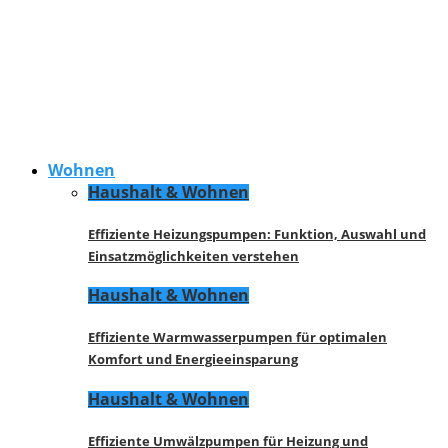
Wohnen
Haushalt & Wohnen
Effiziente Heizungspumpen: Funktion, Auswahl und
Einsatzmöglichkeiten verstehen
Haushalt & Wohnen
Effiziente Warmwasserpumpen für optimalen
Komfort und Energieeinsparung
Haushalt & Wohnen
Effiziente Umwälzpumpen für Heizung und