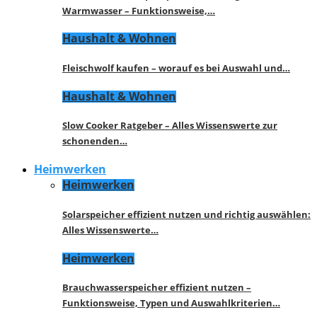
Warmwasser – Funktionsweise,…
Haushalt & Wohnen
Fleischwolf kaufen – worauf es bei Auswahl und…
Haushalt & Wohnen
Slow Cooker Ratgeber – Alles Wissenswerte zur
schonenden…
Heimwerken
Heimwerken
Solarspeicher effizient nutzen und richtig auswählen:
Alles Wissenswerte…
Heimwerken
Brauchwasserspeicher effizient nutzen –
Funktionsweise, Typen und Auswahlkriterien…