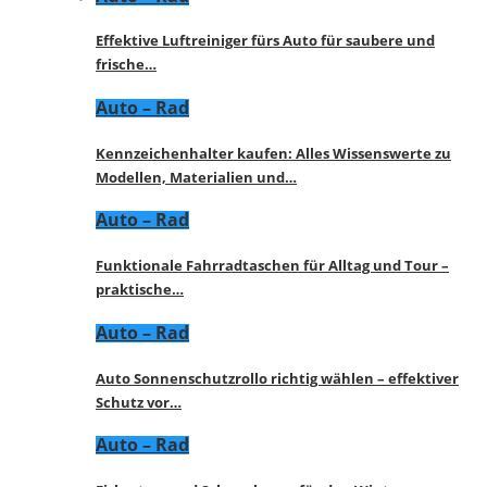
Effektive Luftreiniger fürs Auto für saubere und
frische…
Auto – Rad
Kennzeichenhalter kaufen: Alles Wissenswerte zu
Modellen, Materialien und…
Auto – Rad
Funktionale Fahrradtaschen für Alltag und Tour –
praktische…
Auto – Rad
Auto Sonnenschutzrollo richtig wählen – effektiver
Schutz vor…
Auto – Rad