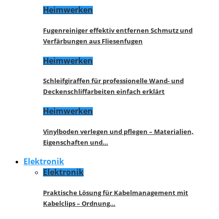
Heimwerken
Fugenreiniger effektiv entfernen Schmutz und
Verfärbungen aus Fliesenfugen
Heimwerken
Schleifgiraffen für professionelle Wand- und
Deckenschliffarbeiten einfach erklärt
Heimwerken
Vinylboden verlegen und pflegen – Materialien,
Eigenschaften und…
Elektronik
Elektronik
Praktische Lösung für Kabelmanagement mit
Kabelclips – Ordnung…