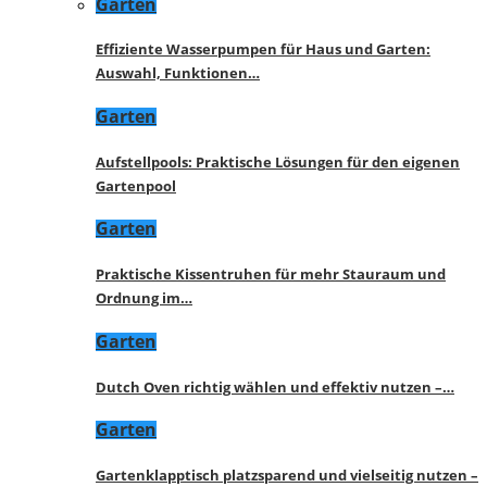
Garten
Effiziente Wasserpumpen für Haus und Garten:
Auswahl, Funktionen…
Garten
Aufstellpools: Praktische Lösungen für den eigenen
Gartenpool
Garten
Praktische Kissentruhen für mehr Stauraum und
Ordnung im…
Garten
Dutch Oven richtig wählen und effektiv nutzen –…
Garten
Gartenklapptisch platzsparend und vielseitig nutzen –