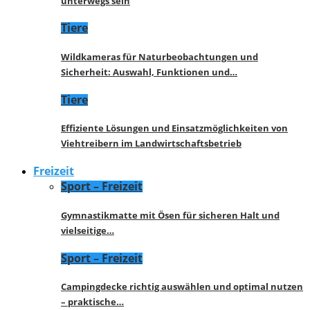
unterwegs sein
Tiere
Wildkameras für Naturbeobachtungen und
Sicherheit: Auswahl, Funktionen und…
Tiere
Effiziente Lösungen und Einsatzmöglichkeiten von
Viehtreibern im Landwirtschaftsbetrieb
Freizeit
Sport – Freizeit
Gymnastikmatte mit Ösen für sicheren Halt und
vielseitige…
Sport – Freizeit
Campingdecke richtig auswählen und optimal nutzen
– praktische…