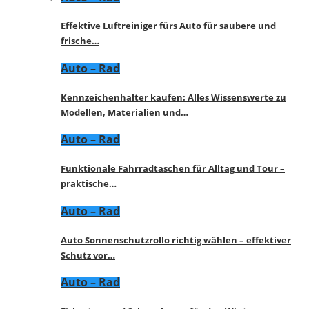
Effektive Luftreiniger fürs Auto für saubere und
frische…
Auto – Rad
Kennzeichenhalter kaufen: Alles Wissenswerte zu
Modellen, Materialien und…
Auto – Rad
Funktionale Fahrradtaschen für Alltag und Tour –
praktische…
Auto – Rad
Auto Sonnenschutzrollo richtig wählen – effektiver
Schutz vor…
Auto – Rad