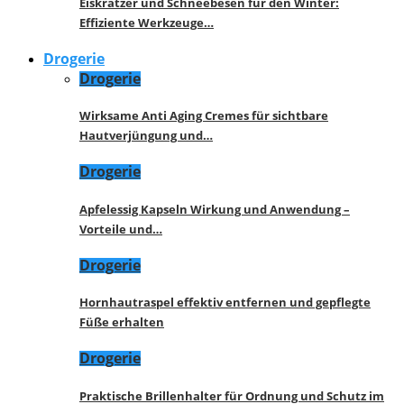
Eiskratzer und Schneebesen für den Winter:
Effiziente Werkzeuge…
Drogerie
Drogerie
Wirksame Anti Aging Cremes für sichtbare
Hautverjüngung und…
Drogerie
Apfelessig Kapseln Wirkung und Anwendung –
Vorteile und…
Drogerie
Hornhautraspel effektiv entfernen und gepflegte
Füße erhalten
Drogerie
Praktische Brillenhalter für Ordnung und Schutz im