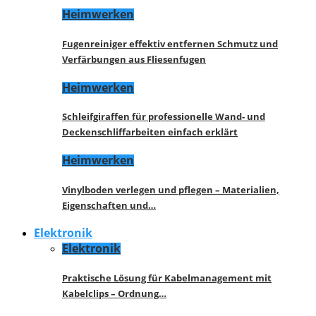
Heimwerken
Fugenreiniger effektiv entfernen Schmutz und
Verfärbungen aus Fliesenfugen
Heimwerken
Schleifgiraffen für professionelle Wand- und
Deckenschliffarbeiten einfach erklärt
Heimwerken
Vinylboden verlegen und pflegen – Materialien,
Eigenschaften und…
Elektronik
Elektronik
Praktische Lösung für Kabelmanagement mit
Kabelclips – Ordnung…