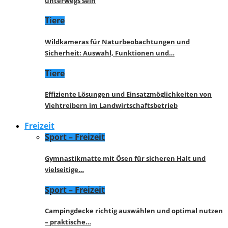
unterwegs sein
Tiere
Wildkameras für Naturbeobachtungen und
Sicherheit: Auswahl, Funktionen und…
Tiere
Effiziente Lösungen und Einsatzmöglichkeiten von
Viehtreibern im Landwirtschaftsbetrieb
Freizeit
Sport – Freizeit
Gymnastikmatte mit Ösen für sicheren Halt und
vielseitige…
Sport – Freizeit
Campingdecke richtig auswählen und optimal nutzen
– praktische…