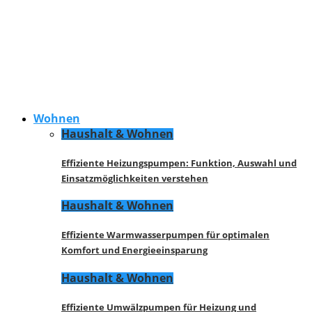
Wohnen
Haushalt & Wohnen
Effiziente Heizungspumpen: Funktion, Auswahl und
Einsatzmöglichkeiten verstehen
Haushalt & Wohnen
Effiziente Warmwasserpumpen für optimalen
Komfort und Energieeinsparung
Haushalt & Wohnen
Effiziente Umwälzpumpen für Heizung und