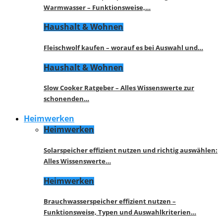
Warmwasser – Funktionsweise,…
Haushalt & Wohnen
Fleischwolf kaufen – worauf es bei Auswahl und…
Haushalt & Wohnen
Slow Cooker Ratgeber – Alles Wissenswerte zur
schonenden…
Heimwerken
Heimwerken
Solarspeicher effizient nutzen und richtig auswählen:
Alles Wissenswerte…
Heimwerken
Brauchwasserspeicher effizient nutzen –
Funktionsweise, Typen und Auswahlkriterien…