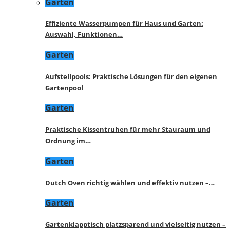
Garten
Effiziente Wasserpumpen für Haus und Garten:
Auswahl, Funktionen…
Garten
Aufstellpools: Praktische Lösungen für den eigenen
Gartenpool
Garten
Praktische Kissentruhen für mehr Stauraum und
Ordnung im…
Garten
Dutch Oven richtig wählen und effektiv nutzen –…
Garten
Gartenklapptisch platzsparend und vielseitig nutzen –