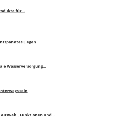
rodukte für…
Entspanntes Liegen
male Wasserversorgung…
unterwegs sein
: Auswahl, Funktionen und…