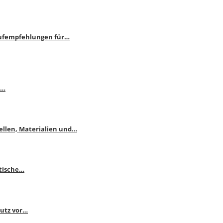
aufempfehlungen für…
e…
ellen, Materialien und…
ktische…
hutz vor…