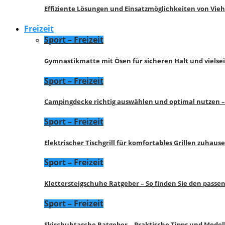
Effiziente Lösungen und Einsatzmöglichkeiten von Vie
Freizeit
Sport – Freizeit
Gymnastikmatte mit Ösen für sicheren Halt und vielse
Sport – Freizeit
Campingdecke richtig auswählen und optimal nutzen –
Sport – Freizeit
Elektrischer Tischgrill für komfortables Grillen zuhau
Sport – Freizeit
Klettersteigschuhe Ratgeber – So finden Sie den pass
Sport – Freizeit
Skischuhtasche Ratgeber – Praktische Tipps und Model