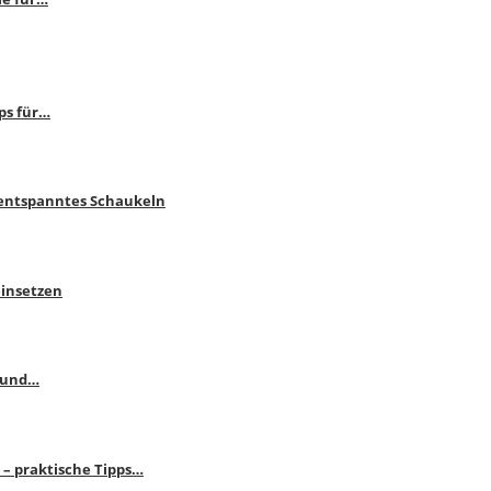
ps für…
 entspanntes Schaukeln
einsetzen
s und…
– praktische Tipps…