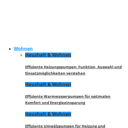
Wohnen
Haushalt & Wohnen
Effiziente Heizungspumpen: Funktion, Auswahl und
Einsatzmöglichkeiten verstehen
Haushalt & Wohnen
Effiziente Warmwasserpumpen für optimalen
Komfort und Energieeinsparung
Haushalt & Wohnen
Effiziente Umwälzpumpen für Heizung und