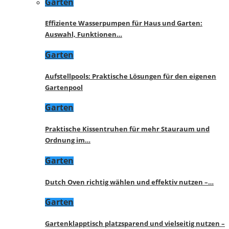
Garten
Effiziente Wasserpumpen für Haus und Garten:
Auswahl, Funktionen…
Garten
Aufstellpools: Praktische Lösungen für den eigenen
Gartenpool
Garten
Praktische Kissentruhen für mehr Stauraum und
Ordnung im…
Garten
Dutch Oven richtig wählen und effektiv nutzen –…
Garten
Gartenklapptisch platzsparend und vielseitig nutzen –