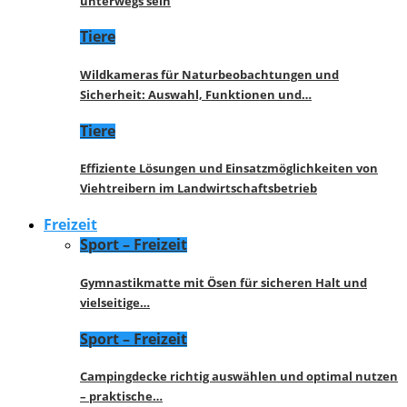
unterwegs sein
Tiere
Wildkameras für Naturbeobachtungen und
Sicherheit: Auswahl, Funktionen und…
Tiere
Effiziente Lösungen und Einsatzmöglichkeiten von
Viehtreibern im Landwirtschaftsbetrieb
Freizeit
Sport – Freizeit
Gymnastikmatte mit Ösen für sicheren Halt und
vielseitige…
Sport – Freizeit
Campingdecke richtig auswählen und optimal nutzen
– praktische…