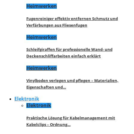
Heimwerken
Fugenreiniger effektiv entfernen Schmutz und
Verfärbungen aus Fliesenfugen
Heimwerken
Schleifgiraffen für professionelle Wand- und
Deckenschliffarbeiten einfach erklärt
Heimwerken
Vinylboden verlegen und pflegen – Materialien,
Eigenschaften und…
Elektronik
Elektronik
Praktische Lösung für Kabelmanagement mit
Kabelclips – Ordnung…