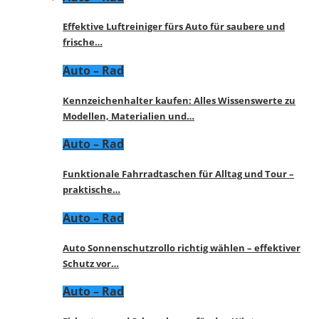
Effektive Luftreiniger fürs Auto für saubere und
frische…
Auto – Rad
Kennzeichenhalter kaufen: Alles Wissenswerte zu
Modellen, Materialien und…
Auto – Rad
Funktionale Fahrradtaschen für Alltag und Tour –
praktische…
Auto – Rad
Auto Sonnenschutzrollo richtig wählen – effektiver
Schutz vor…
Auto – Rad