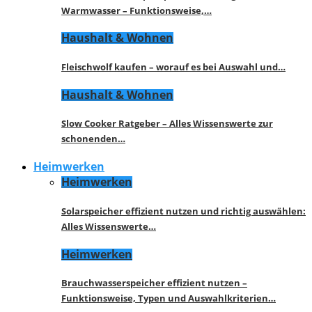
Warmwasser – Funktionsweise,…
Haushalt & Wohnen
Fleischwolf kaufen – worauf es bei Auswahl und…
Haushalt & Wohnen
Slow Cooker Ratgeber – Alles Wissenswerte zur
schonenden…
Heimwerken
Heimwerken
Solarspeicher effizient nutzen und richtig auswählen:
Alles Wissenswerte…
Heimwerken
Brauchwasserspeicher effizient nutzen –
Funktionsweise, Typen und Auswahlkriterien…