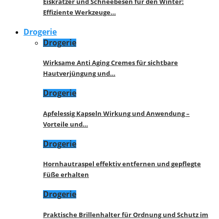
Eiskratzer und Schneebesen für den Winter:
Effiziente Werkzeuge…
Drogerie
Drogerie
Wirksame Anti Aging Cremes für sichtbare
Hautverjüngung und…
Drogerie
Apfelessig Kapseln Wirkung und Anwendung –
Vorteile und…
Drogerie
Hornhautraspel effektiv entfernen und gepflegte
Füße erhalten
Drogerie
Praktische Brillenhalter für Ordnung und Schutz im