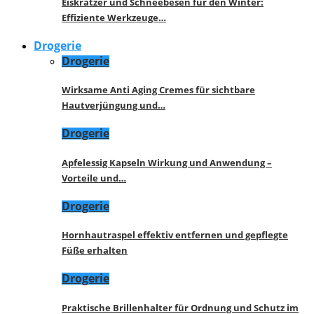
Eiskratzer und Schneebesen für den Winter:
Effiziente Werkzeuge…
Drogerie
Drogerie
Wirksame Anti Aging Cremes für sichtbare
Hautverjüngung und…
Drogerie
Apfelessig Kapseln Wirkung und Anwendung –
Vorteile und…
Drogerie
Hornhautraspel effektiv entfernen und gepflegte
Füße erhalten
Drogerie
Praktische Brillenhalter für Ordnung und Schutz im