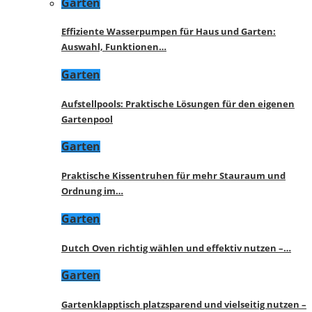
Garten
Effiziente Wasserpumpen für Haus und Garten:
Auswahl, Funktionen…
Garten
Aufstellpools: Praktische Lösungen für den eigenen
Gartenpool
Garten
Praktische Kissentruhen für mehr Stauraum und
Ordnung im…
Garten
Dutch Oven richtig wählen und effektiv nutzen –…
Garten
Gartenklapptisch platzsparend und vielseitig nutzen –