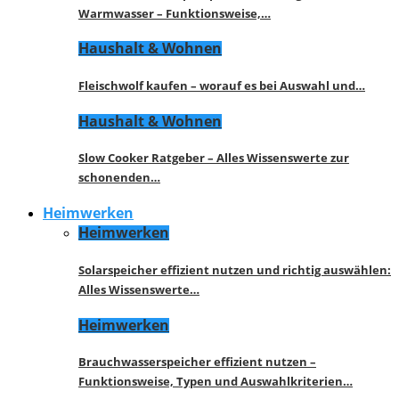
Warmwasser – Funktionsweise,…
Haushalt & Wohnen
Fleischwolf kaufen – worauf es bei Auswahl und…
Haushalt & Wohnen
Slow Cooker Ratgeber – Alles Wissenswerte zur
schonenden…
Heimwerken
Heimwerken
Solarspeicher effizient nutzen und richtig auswählen:
Alles Wissenswerte…
Heimwerken
Brauchwasserspeicher effizient nutzen –
Funktionsweise, Typen und Auswahlkriterien…