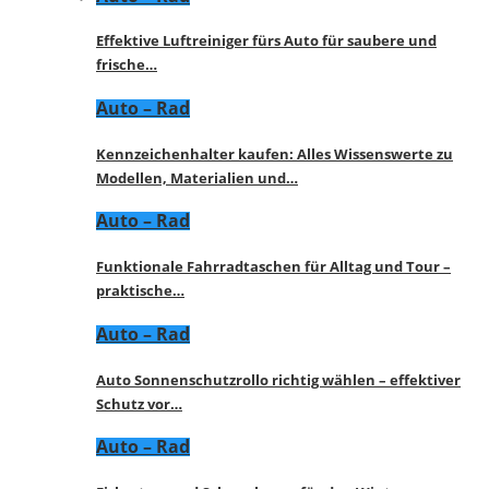
Effektive Luftreiniger fürs Auto für saubere und
frische…
Auto – Rad
Kennzeichenhalter kaufen: Alles Wissenswerte zu
Modellen, Materialien und…
Auto – Rad
Funktionale Fahrradtaschen für Alltag und Tour –
praktische…
Auto – Rad
Auto Sonnenschutzrollo richtig wählen – effektiver
Schutz vor…
Auto – Rad