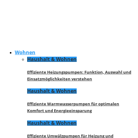
Wohnen
Haushalt & Wohnen
Effiziente Heizungspumpen: Funktion, Auswahl und
Einsatzmöglichkeiten verstehen
Haushalt & Wohnen
Effiziente Warmwasserpumpen für optimalen
Komfort und Energieeinsparung
Haushalt & Wohnen
Effiziente Umwälzpumpen für Heizung und