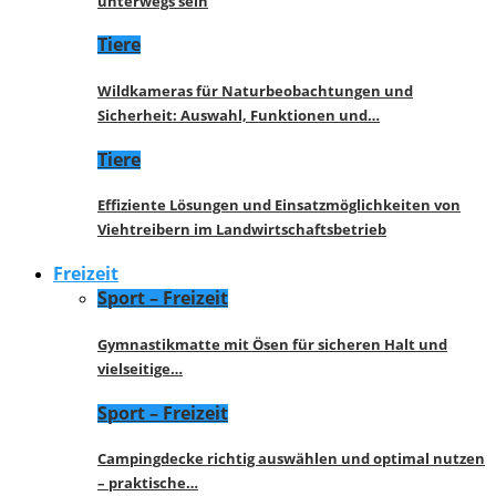
unterwegs sein
Tiere
Wildkameras für Naturbeobachtungen und
Sicherheit: Auswahl, Funktionen und…
Tiere
Effiziente Lösungen und Einsatzmöglichkeiten von
Viehtreibern im Landwirtschaftsbetrieb
Freizeit
Sport – Freizeit
Gymnastikmatte mit Ösen für sicheren Halt und
vielseitige…
Sport – Freizeit
Campingdecke richtig auswählen und optimal nutzen
– praktische…