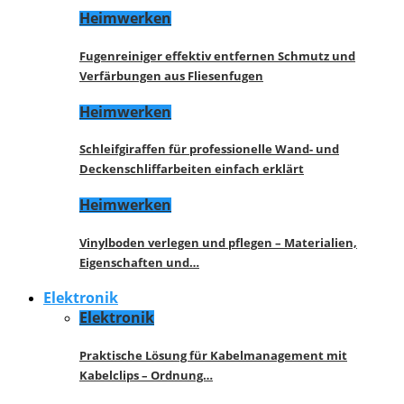
Heimwerken
Fugenreiniger effektiv entfernen Schmutz und
Verfärbungen aus Fliesenfugen
Heimwerken
Schleifgiraffen für professionelle Wand- und
Deckenschliffarbeiten einfach erklärt
Heimwerken
Vinylboden verlegen und pflegen – Materialien,
Eigenschaften und…
Elektronik
Elektronik
Praktische Lösung für Kabelmanagement mit
Kabelclips – Ordnung…