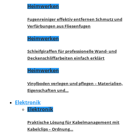
Heimwerken
Fugenreiniger effektiv entfernen Schmutz und
Verfärbungen aus Fliesenfugen
Heimwerken
Schleifgiraffen für professionelle Wand- und
Deckenschliffarbeiten einfach erklärt
Heimwerken
Vinylboden verlegen und pflegen – Materialien,
Eigenschaften und…
Elektronik
Elektronik
Praktische Lösung für Kabelmanagement mit
Kabelclips – Ordnung…