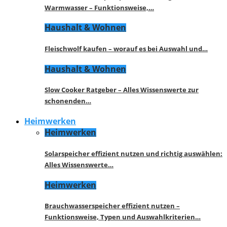
Warmwasser – Funktionsweise,…
Haushalt & Wohnen
Fleischwolf kaufen – worauf es bei Auswahl und…
Haushalt & Wohnen
Slow Cooker Ratgeber – Alles Wissenswerte zur
schonenden…
Heimwerken
Heimwerken
Solarspeicher effizient nutzen und richtig auswählen:
Alles Wissenswerte…
Heimwerken
Brauchwasserspeicher effizient nutzen –
Funktionsweise, Typen und Auswahlkriterien…