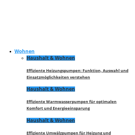
Wohnen
Haushalt & Wohnen
Effiziente Heizungspumpen: Funktion, Auswahl und
Einsatzmöglichkeiten verstehen
Haushalt & Wohnen
Effiziente Warmwasserpumpen für optimalen
Komfort und Energieeinsparung
Haushalt & Wohnen
Effiziente Umwälzpumpen für Heizung und