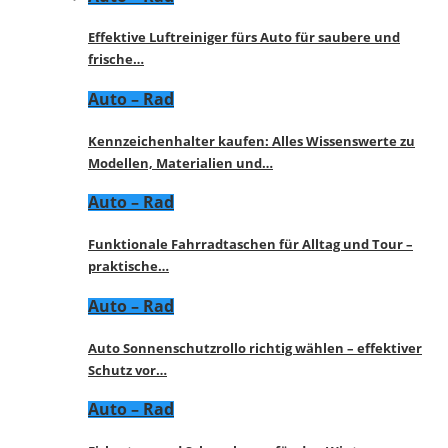
Effektive Luftreiniger fürs Auto für saubere und
frische…
Auto – Rad
Kennzeichenhalter kaufen: Alles Wissenswerte zu
Modellen, Materialien und…
Auto – Rad
Funktionale Fahrradtaschen für Alltag und Tour –
praktische…
Auto – Rad
Auto Sonnenschutzrollo richtig wählen – effektiver
Schutz vor…
Auto – Rad