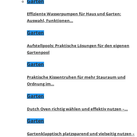
Garten
Effiziente Wasserpumpen für Haus und Garten:
Auswahl, Funktionen…
Garten
Aufstellpools: Praktische Lösungen für den eigenen
Gartenpool
Garten
Praktische Kissentruhen für mehr Stauraum und
Ordnung im…
Garten
Dutch Oven richtig wählen und effektiv nutzen –…
Garten
Gartenklapptisch platzsparend und vielseitig nutzen –