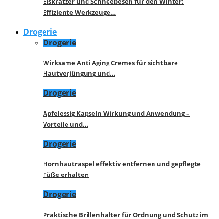
Eiskratzer und Schneebesen für den Winter:
Effiziente Werkzeuge…
Drogerie
Drogerie
Wirksame Anti Aging Cremes für sichtbare
Hautverjüngung und…
Drogerie
Apfelessig Kapseln Wirkung und Anwendung –
Vorteile und…
Drogerie
Hornhautraspel effektiv entfernen und gepflegte
Füße erhalten
Drogerie
Praktische Brillenhalter für Ordnung und Schutz im