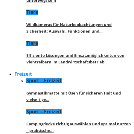
unterwegs sein
Tiere
Wildkameras für Naturbeobachtungen und
Sicherheit: Auswahl, Funktionen und…
Tiere
Effiziente Lösungen und Einsatzmöglichkeiten von
Viehtreibern im Landwirtschaftsbetrieb
Freizeit
Sport – Freizeit
Gymnastikmatte mit Ösen für sicheren Halt und
vielseitige…
Sport – Freizeit
Campingdecke richtig auswählen und optimal nutzen
– praktische…