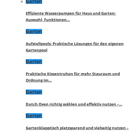
Garten
Effiziente Wasserpumpen für Haus und Garten:
Auswahl, Funktionen…
Garten
Aufstellpools: Praktische Lösungen für den eigenen
Gartenpool
Garten
Praktische Kissentruhen für mehr Stauraum und
Ordnung im…
Garten
Dutch Oven richtig wählen und effektiv nutzen –…
Garten
Gartenklapptisch platzsparend und vielseitig nutzen –