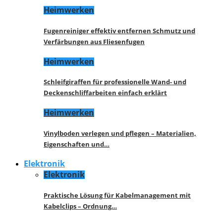
Heimwerken
Fugenreiniger effektiv entfernen Schmutz und
Verfärbungen aus Fliesenfugen
Heimwerken
Schleifgiraffen für professionelle Wand- und
Deckenschliffarbeiten einfach erklärt
Heimwerken
Vinylboden verlegen und pflegen – Materialien,
Eigenschaften und…
Elektronik
Elektronik
Praktische Lösung für Kabelmanagement mit
Kabelclips – Ordnung…