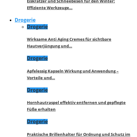
Eiskratzer und Schneebesen für den Winter:
Effiziente Werkzeuge…
Drogerie
Drogerie
Wirksame Anti Aging Cremes für sichtbare
Hautverjüngung und…
Drogerie
Apfelessig Kapseln Wirkung und Anwendung –
Vorteile und…
Drogerie
Hornhautraspel effektiv entfernen und gepflegte
Füße erhalten
Drogerie
Praktische Brillenhalter für Ordnung und Schutz im