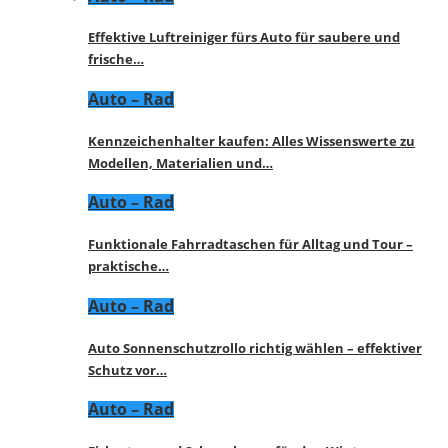
Effektive Luftreiniger fürs Auto für saubere und
frische…
Auto – Rad
Kennzeichenhalter kaufen: Alles Wissenswerte zu
Modellen, Materialien und…
Auto – Rad
Funktionale Fahrradtaschen für Alltag und Tour –
praktische…
Auto – Rad
Auto Sonnenschutzrollo richtig wählen – effektiver
Schutz vor…
Auto – Rad