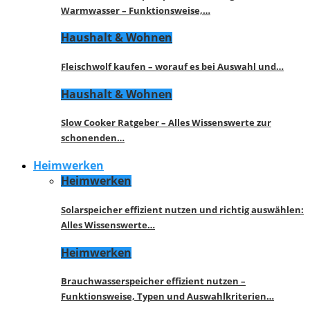
Warmwasser – Funktionsweise,…
Haushalt & Wohnen
Fleischwolf kaufen – worauf es bei Auswahl und…
Haushalt & Wohnen
Slow Cooker Ratgeber – Alles Wissenswerte zur
schonenden…
Heimwerken
Heimwerken
Solarspeicher effizient nutzen und richtig auswählen:
Alles Wissenswerte…
Heimwerken
Brauchwasserspeicher effizient nutzen –
Funktionsweise, Typen und Auswahlkriterien…