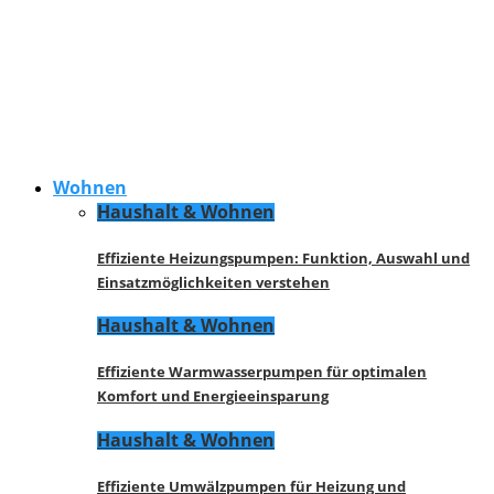
Wohnen
Haushalt & Wohnen
Effiziente Heizungspumpen: Funktion, Auswahl und
Einsatzmöglichkeiten verstehen
Haushalt & Wohnen
Effiziente Warmwasserpumpen für optimalen
Komfort und Energieeinsparung
Haushalt & Wohnen
Effiziente Umwälzpumpen für Heizung und