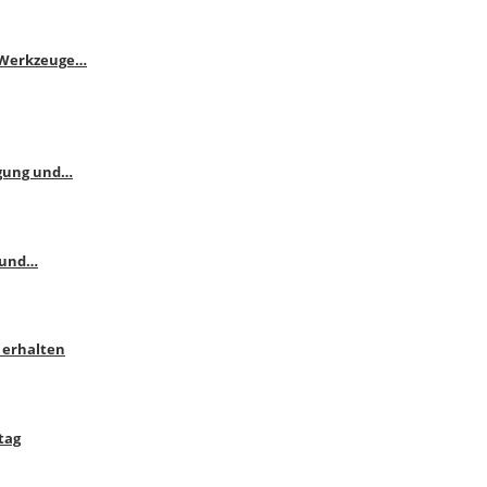
e Werkzeuge…
ngung und…
 und…
 erhalten
tag