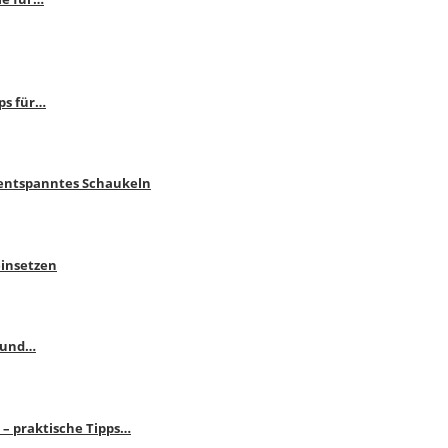
ps für…
 entspanntes Schaukeln
einsetzen
s und…
– praktische Tipps…