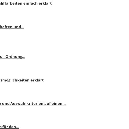
liffarbeiten einfach erklärt
schaften und…
ps – Ordnung…
atzmöglichkeiten erklärt
e und Auswahlkriterien auf einen…
s für den…