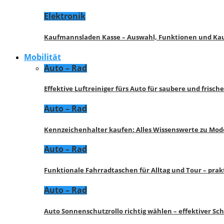
Elektronik
Kaufmannsladen Kasse – Auswahl, Funktionen und K
Mobilität
Auto – Rad
Effektive Luftreiniger fürs Auto für saubere und frisch
Auto – Rad
Kennzeichenhalter kaufen: Alles Wissenswerte zu Mod
Auto – Rad
Funktionale Fahrradtaschen für Alltag und Tour – pra
Auto – Rad
Auto Sonnenschutzrollo richtig wählen – effektiver Sc