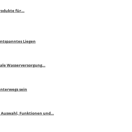
rodukte für…
Entspanntes Liegen
male Wasserversorgung…
unterwegs sein
: Auswahl, Funktionen und…