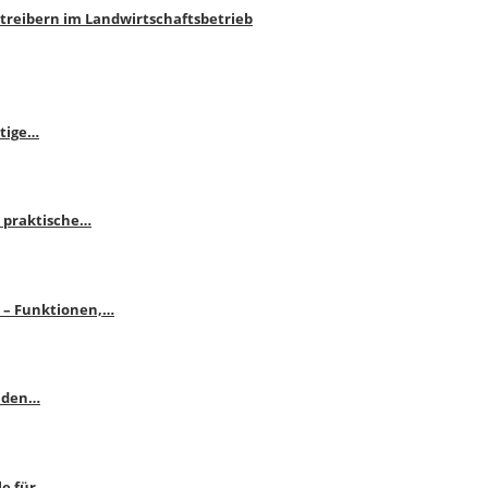
htreibern im Landwirtschaftsbetrieb
itige…
 praktische…
se – Funktionen,…
enden…
le für…