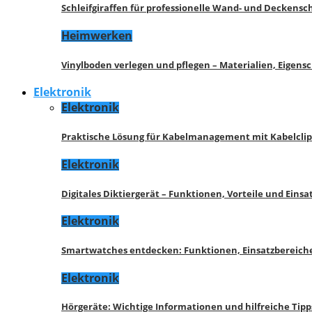
Schleifgiraffen für professionelle Wand- und Deckensch
Heimwerken
Vinylboden verlegen und pflegen – Materialien, Eigen
Elektronik
Elektronik
Praktische Lösung für Kabelmanagement mit Kabelcli
Elektronik
Digitales Diktiergerät – Funktionen, Vorteile und Eins
Elektronik
Smartwatches entdecken: Funktionen, Einsatzbereich
Elektronik
Hörgeräte: Wichtige Informationen und hilfreiche Tipp