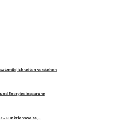
nsatzmöglichkeiten verstehen
 und Energieeinsparung
r – Funktionsweise,…