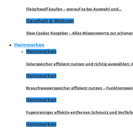
Fleischwolf kaufen – worauf es bei Auswahl und…
Haushalt & Wohnen
Slow Cooker Ratgeber – Alles Wissenswerte zur schon
Heimwerken
Heimwerken
Solarspeicher effizient nutzen und richtig auswählen:
Heimwerken
Brauchwasserspeicher effizient nutzen – Funktionswe
Heimwerken
Fugenreiniger effektiv entfernen Schmutz und Verfär
Heimwerken