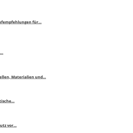
aufempfehlungen für…
e…
ellen, Materialien und…
ktische…
hutz vor…