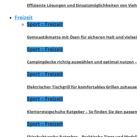
Effiziente Lösungen und Einsatzmöglichkeiten von Vie
Freizeit
Sport – Freizeit
Gymnastikmatte mit Ösen für sicheren Halt und vielse
Sport – Freizeit
Campingdecke richtig auswählen und optimal nutzen –
Sport – Freizeit
Elektrischer Tischgrill für komfortables Grillen zuhau
Sport – Freizeit
Klettersteigschuhe Ratgeber – So finden Sie den pass
Sport – Freizeit
Skischuhtasche Ratgeber – Praktische Tipps und Model