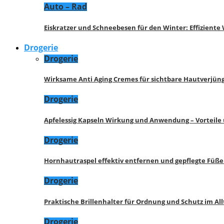
Auto – Rad
Eiskratzer und Schneebesen für den Winter: Effizient
Drogerie
Drogerie
Wirksame Anti Aging Cremes für sichtbare Hautverjü
Drogerie
Apfelessig Kapseln Wirkung und Anwendung – Vorteile
Drogerie
Hornhautraspel effektiv entfernen und gepflegte Füße
Drogerie
Praktische Brillenhalter für Ordnung und Schutz im All
Drogerie