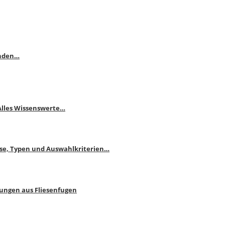
enden…
 Alles Wissenswerte…
ise, Typen und Auswahlkriterien…
bungen aus Fliesenfugen