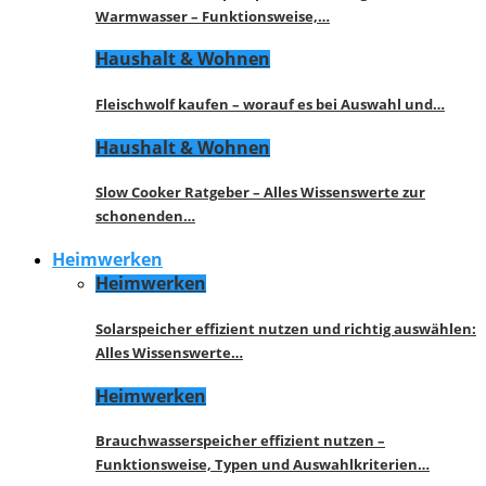
Warmwasser – Funktionsweise,…
Haushalt & Wohnen
Fleischwolf kaufen – worauf es bei Auswahl und…
Haushalt & Wohnen
Slow Cooker Ratgeber – Alles Wissenswerte zur
schonenden…
Heimwerken
Heimwerken
Solarspeicher effizient nutzen und richtig auswählen:
Alles Wissenswerte…
Heimwerken
Brauchwasserspeicher effizient nutzen –
Funktionsweise, Typen und Auswahlkriterien…