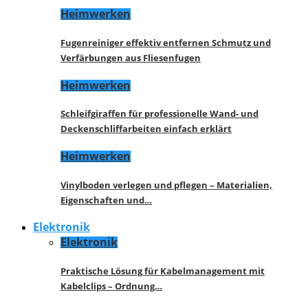
Heimwerken
Fugenreiniger effektiv entfernen Schmutz und
Verfärbungen aus Fliesenfugen
Heimwerken
Schleifgiraffen für professionelle Wand- und
Deckenschliffarbeiten einfach erklärt
Heimwerken
Vinylboden verlegen und pflegen – Materialien,
Eigenschaften und…
Elektronik
Elektronik
Praktische Lösung für Kabelmanagement mit
Kabelclips – Ordnung…