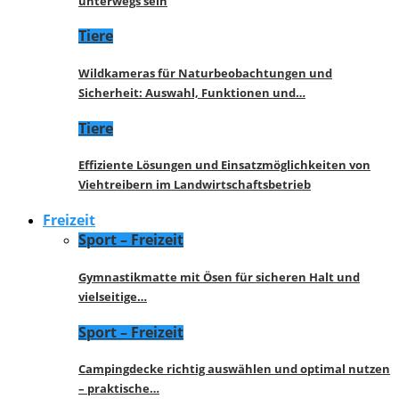
unterwegs sein
Tiere
Wildkameras für Naturbeobachtungen und
Sicherheit: Auswahl, Funktionen und…
Tiere
Effiziente Lösungen und Einsatzmöglichkeiten von
Viehtreibern im Landwirtschaftsbetrieb
Freizeit
Sport – Freizeit
Gymnastikmatte mit Ösen für sicheren Halt und
vielseitige…
Sport – Freizeit
Campingdecke richtig auswählen und optimal nutzen
– praktische…