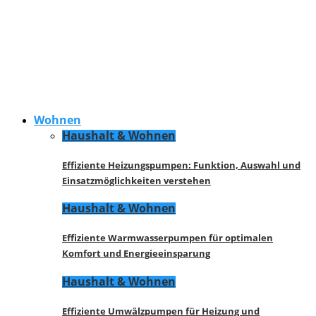
Wohnen
Haushalt & Wohnen
Effiziente Heizungspumpen: Funktion, Auswahl und
Einsatzmöglichkeiten verstehen
Haushalt & Wohnen
Effiziente Warmwasserpumpen für optimalen
Komfort und Energieeinsparung
Haushalt & Wohnen
Effiziente Umwälzpumpen für Heizung und