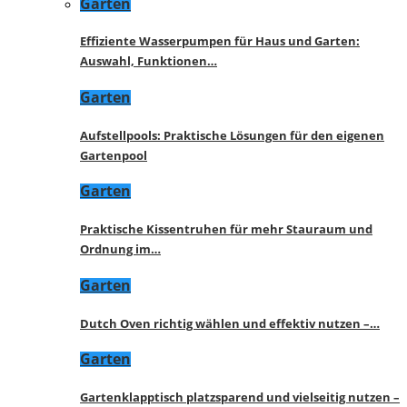
Garten
Effiziente Wasserpumpen für Haus und Garten:
Auswahl, Funktionen…
Garten
Aufstellpools: Praktische Lösungen für den eigenen
Gartenpool
Garten
Praktische Kissentruhen für mehr Stauraum und
Ordnung im…
Garten
Dutch Oven richtig wählen und effektiv nutzen –…
Garten
Gartenklapptisch platzsparend und vielseitig nutzen –