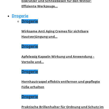
Eiskratzer und Schneebesen für den Winter:
Effiziente Werkzeuge…
Drogerie
Drogerie
Wirksame Anti Aging Cremes für sichtbare
Hautverjüngung und…
Drogerie
Apfelessig Kapseln Wirkung und Anwendung –
Vorteile und…
Drogerie
Hornhautraspel effektiv entfernen und gepflegte
Füße erhalten
Drogerie
Praktische Brillenhalter für Ordnung und Schutz im