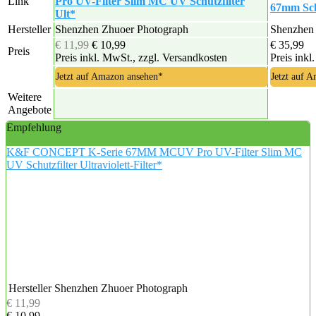
Link
Pro UV-Filter Slim MC UV Schutzfilter
67mm Sch
Ult*
Hersteller
Shenzhen Zhuoer Photograph
Shenzhen
€ 11,99
€ 10,99
€ 35,99
Preis
Preis inkl. MwSt., zzgl. Versandkosten
Preis inkl
Jetzt auf Amazon ansehen*
Jetzt auf 
Weitere
Angebote
Empfehlung
K&F CONCEPT K-Serie 67MM MCUV Pro UV-Filter Slim MC
UV Schutzfilter Ultraviolett-Filter*
Hersteller
Shenzhen Zhuoer Photograph
€ 11,99
€ 10,99