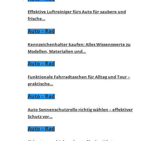
Effektive Luftreiniger fürs Auto für saubere und
frische…
Auto – Rad
Kennzeichenhalter kaufen: Alles Wissenswerte zu
Modellen, Materialien und…
Auto – Rad
Funktionale Fahrradtaschen für Alltag und Tour –
praktische…
Auto – Rad
Auto Sonnenschutzrollo richtig wählen – effektiver
Schutz vor…
Auto – Rad