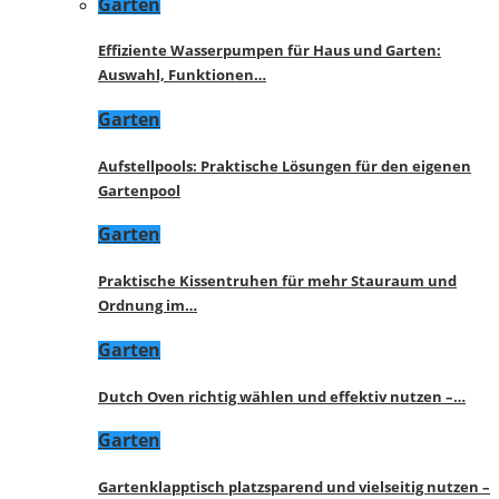
Garten
Effiziente Wasserpumpen für Haus und Garten:
Auswahl, Funktionen…
Garten
Aufstellpools: Praktische Lösungen für den eigenen
Gartenpool
Garten
Praktische Kissentruhen für mehr Stauraum und
Ordnung im…
Garten
Dutch Oven richtig wählen und effektiv nutzen –…
Garten
Gartenklapptisch platzsparend und vielseitig nutzen –