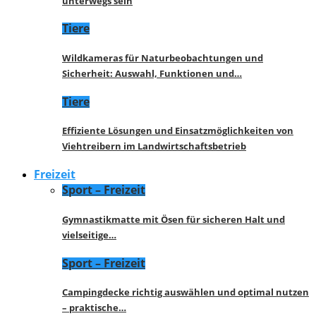
unterwegs sein
Tiere
Wildkameras für Naturbeobachtungen und
Sicherheit: Auswahl, Funktionen und…
Tiere
Effiziente Lösungen und Einsatzmöglichkeiten von
Viehtreibern im Landwirtschaftsbetrieb
Freizeit
Sport – Freizeit
Gymnastikmatte mit Ösen für sicheren Halt und
vielseitige…
Sport – Freizeit
Campingdecke richtig auswählen und optimal nutzen
– praktische…