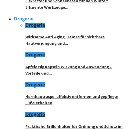
Eiskratzer und Schneebesen für den Winter:
Effiziente Werkzeuge…
Drogerie
Drogerie
Wirksame Anti Aging Cremes für sichtbare
Hautverjüngung und…
Drogerie
Apfelessig Kapseln Wirkung und Anwendung –
Vorteile und…
Drogerie
Hornhautraspel effektiv entfernen und gepflegte
Füße erhalten
Drogerie
Praktische Brillenhalter für Ordnung und Schutz im