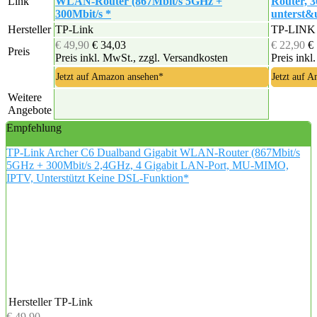
Link
WLAN-Router (867Mbit/s 5GHz +
Router, 
300Mbit/s *
unterst&
Hersteller
TP-Link
TP-LINK
€ 49,90
€ 34,03
€ 22,90
€
Preis
Preis inkl. MwSt., zzgl. Versandkosten
Preis inkl
Jetzt auf Amazon ansehen*
Jetzt auf 
Weitere
Angebote
Empfehlung
TP-Link Archer C6 Dualband Gigabit WLAN-Router (867Mbit/s
5GHz + 300Mbit/s 2,4GHz, 4 Gigabit LAN-Port, MU-MIMO,
IPTV, Unterstützt Keine DSL-Funktion*
Hersteller
TP-Link
€ 49,90