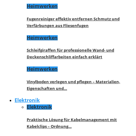
Heimwerken
Fugenreiniger effektiv entfernen Schmutz und
Verfärbungen aus Fliesenfugen
Heimwerken
Schleifgiraffen für professionelle Wand- und
Deckenschliffarbeiten einfach erklärt
Heimwerken
Vinylboden verlegen und pflegen – Materialien,
Eigenschaften und…
Elektronik
Elektronik
Praktische Lösung für Kabelmanagement mit
Kabelclips – Ordnung…