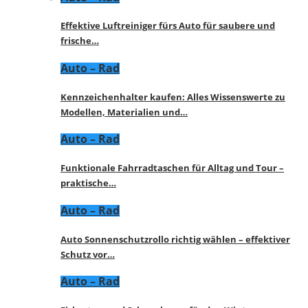
Effektive Luftreiniger fürs Auto für saubere und
frische…
Auto – Rad
Kennzeichenhalter kaufen: Alles Wissenswerte zu
Modellen, Materialien und…
Auto – Rad
Funktionale Fahrradtaschen für Alltag und Tour –
praktische…
Auto – Rad
Auto Sonnenschutzrollo richtig wählen – effektiver
Schutz vor…
Auto – Rad