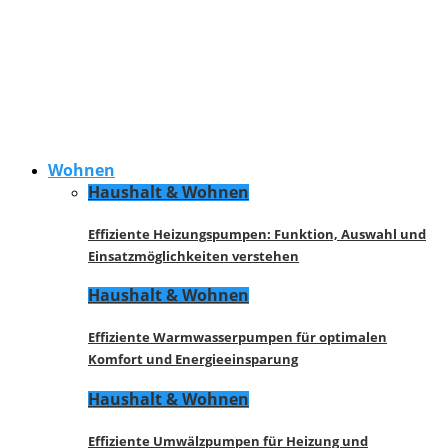
Wohnen
Haushalt & Wohnen
Effiziente Heizungspumpen: Funktion, Auswahl und
Einsatzmöglichkeiten verstehen
Haushalt & Wohnen
Effiziente Warmwasserpumpen für optimalen
Komfort und Energieeinsparung
Haushalt & Wohnen
Effiziente Umwälzpumpen für Heizung und