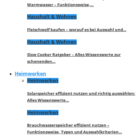
Warmwasser – Funktionsweise,…
Haushalt & Wohnen
Fleischwolf kaufen – worauf es bei Auswahl und…
Haushalt & Wohnen
Slow Cooker Ratgeber – Alles Wissenswerte zur
schonenden…
Heimwerken
Heimwerken
Solarspeicher effizient nutzen und richtig auswählen:
Alles Wissenswerte…
Heimwerken
Brauchwasserspeicher effizient nutzen –
Funktionsweise, Typen und Auswahlkriterien…