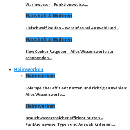
Warmwasser – Funktionsweise,…
Haushalt & Wohnen
Fleischwolf kaufen – worauf es bei Auswahl und…
Haushalt & Wohnen
Slow Cooker Ratgeber – Alles Wissenswerte zur
schonenden…
Heimwerken
Heimwerken
Solarspeicher effizient nutzen und richtig auswählen:
Alles Wissenswerte…
Heimwerken
Brauchwasserspeicher effizient nutzen –
Funktionsweise, Typen und Auswahlkriterien…