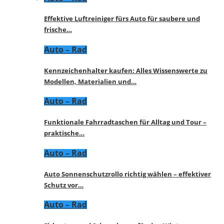
Effektive Luftreiniger fürs Auto für saubere und
frische…
Auto – Rad
Kennzeichenhalter kaufen: Alles Wissenswerte zu
Modellen, Materialien und…
Auto – Rad
Funktionale Fahrradtaschen für Alltag und Tour –
praktische…
Auto – Rad
Auto Sonnenschutzrollo richtig wählen – effektiver
Schutz vor…
Auto – Rad