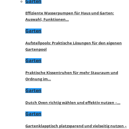
Garten
Effiziente Wasserpumpen für Haus und Garten:
Auswahl, Funktionen…
Garten
Aufstellpools: Praktische Lösungen für den eigenen
Gartenpool
Garten
Praktische Kissentruhen für mehr Stauraum und
Ordnung im…
Garten
Dutch Oven richtig wählen und effektiv nutzen –…
Garten
Gartenklapptisch platzsparend und vielseitig nutzen –