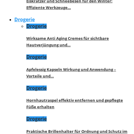
Eiskratzer und Schneebesen für den Winter:
Effiziente Werkzeuge…
Drogerie
Drogerie
Wirksame Anti Aging Cremes für sichtbare
Hautverjüngung und…
Drogerie
Apfelessig Kapseln Wirkung und Anwendung –
Vorteile und…
Drogerie
Hornhautraspel effektiv entfernen und gepflegte
Füße erhalten
Drogerie
Praktische Brillenhalter für Ordnung und Schutz im