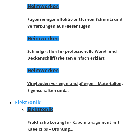
Heimwerken
Fugenreiniger effektiv entfernen Schmutz und
Verfärbungen aus Fliesenfugen
Heimwerken
Schleifgiraffen für professionelle Wand- und
Deckenschliffarbeiten einfach erklärt
Heimwerken
Vinylboden verlegen und pflegen – Materialien,
Eigenschaften und…
Elektronik
Elektronik
Praktische Lösung für Kabelmanagement mit
Kabelclips – Ordnung…