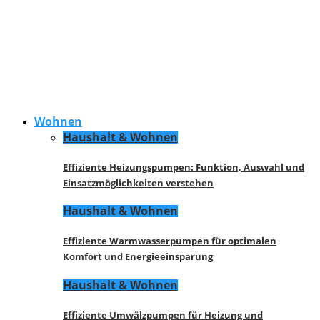
Wohnen
Haushalt & Wohnen
Effiziente Heizungspumpen: Funktion, Auswahl und
Einsatzmöglichkeiten verstehen
Haushalt & Wohnen
Effiziente Warmwasserpumpen für optimalen
Komfort und Energieeinsparung
Haushalt & Wohnen
Effiziente Umwälzpumpen für Heizung und