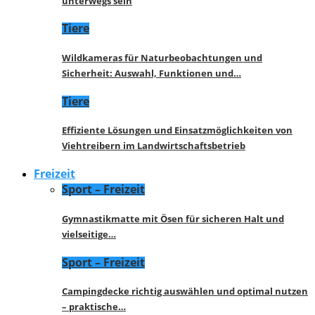
unterwegs sein
Tiere
Wildkameras für Naturbeobachtungen und
Sicherheit: Auswahl, Funktionen und…
Tiere
Effiziente Lösungen und Einsatzmöglichkeiten von
Viehtreibern im Landwirtschaftsbetrieb
Freizeit
Sport – Freizeit
Gymnastikmatte mit Ösen für sicheren Halt und
vielseitige…
Sport – Freizeit
Campingdecke richtig auswählen und optimal nutzen
– praktische…