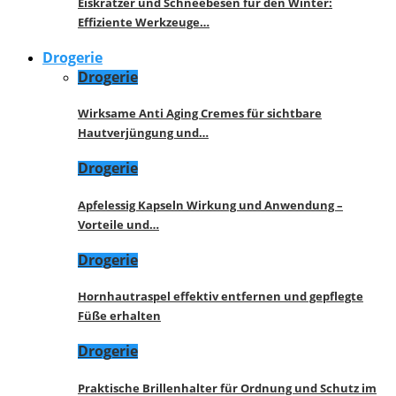
Eiskratzer und Schneebesen für den Winter:
Effiziente Werkzeuge…
Drogerie
Drogerie
Wirksame Anti Aging Cremes für sichtbare
Hautverjüngung und…
Drogerie
Apfelessig Kapseln Wirkung und Anwendung –
Vorteile und…
Drogerie
Hornhautraspel effektiv entfernen und gepflegte
Füße erhalten
Drogerie
Praktische Brillenhalter für Ordnung und Schutz im