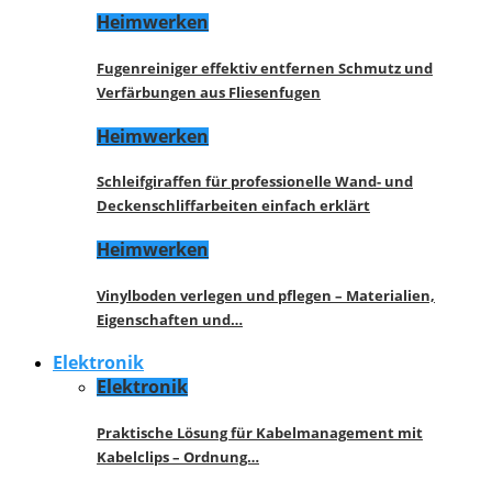
Heimwerken
Fugenreiniger effektiv entfernen Schmutz und
Verfärbungen aus Fliesenfugen
Heimwerken
Schleifgiraffen für professionelle Wand- und
Deckenschliffarbeiten einfach erklärt
Heimwerken
Vinylboden verlegen und pflegen – Materialien,
Eigenschaften und…
Elektronik
Elektronik
Praktische Lösung für Kabelmanagement mit
Kabelclips – Ordnung…