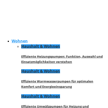
Wohnen
Haushalt & Wohnen
Effiziente Heizungspumpen: Funktion, Auswahl und
Einsatzmöglichkeiten verstehen
Haushalt & Wohnen
Effiziente Warmwasserpumpen für optimalen
Komfort und Energieeinsparung
Haushalt & Wohnen
Effiziente Umwälzpumpen für Heizung und