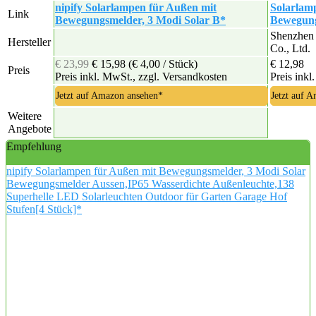
nipify Solarlampen für Außen mit
Solarlam
Link
Bewegungsmelder, 3 Modi Solar B*
Bewegung
‎Shenzhen
Hersteller
Co., Ltd.
€ 23,99
€ 15,98
(€ 4,00 / Stück)
€ 12,98
Preis
Preis inkl. MwSt., zzgl. Versandkosten
Preis inkl
Jetzt auf Amazon ansehen*
Jetzt auf 
Weitere
Angebote
Empfehlung
nipify Solarlampen für Außen mit Bewegungsmelder, 3 Modi Solar
Bewegungsmelder Aussen,IP65 Wasserdichte Außenleuchte,138
Superhelle LED Solarleuchten Outdoor für Garten Garage Hof
Stufen[4 Stück]*