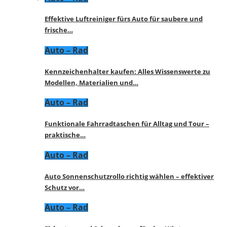
Effektive Luftreiniger fürs Auto für saubere und
frische…
Auto – Rad
Kennzeichenhalter kaufen: Alles Wissenswerte zu
Modellen, Materialien und…
Auto – Rad
Funktionale Fahrradtaschen für Alltag und Tour –
praktische…
Auto – Rad
Auto Sonnenschutzrollo richtig wählen – effektiver
Schutz vor…
Auto – Rad