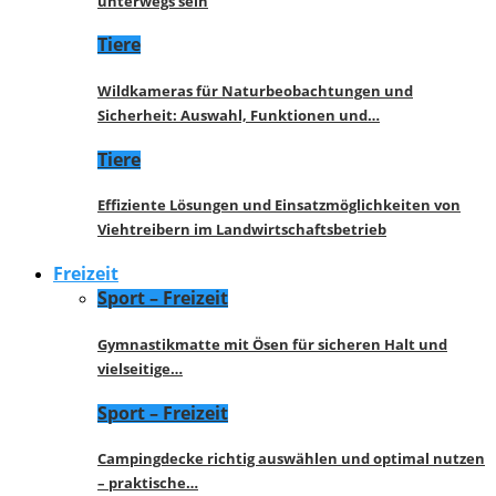
unterwegs sein
Tiere
Wildkameras für Naturbeobachtungen und
Sicherheit: Auswahl, Funktionen und…
Tiere
Effiziente Lösungen und Einsatzmöglichkeiten von
Viehtreibern im Landwirtschaftsbetrieb
Freizeit
Sport – Freizeit
Gymnastikmatte mit Ösen für sicheren Halt und
vielseitige…
Sport – Freizeit
Campingdecke richtig auswählen und optimal nutzen
– praktische…