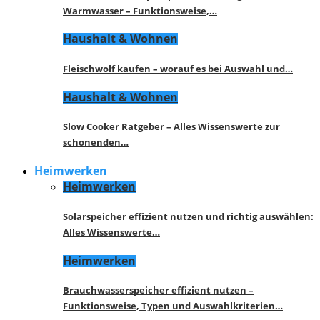
Warmwasser – Funktionsweise,…
Haushalt & Wohnen
Fleischwolf kaufen – worauf es bei Auswahl und…
Haushalt & Wohnen
Slow Cooker Ratgeber – Alles Wissenswerte zur
schonenden…
Heimwerken
Heimwerken
Solarspeicher effizient nutzen und richtig auswählen:
Alles Wissenswerte…
Heimwerken
Brauchwasserspeicher effizient nutzen –
Funktionsweise, Typen und Auswahlkriterien…