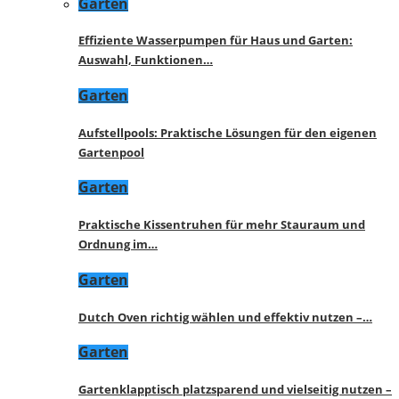
Garten
Effiziente Wasserpumpen für Haus und Garten:
Auswahl, Funktionen…
Garten
Aufstellpools: Praktische Lösungen für den eigenen
Gartenpool
Garten
Praktische Kissentruhen für mehr Stauraum und
Ordnung im…
Garten
Dutch Oven richtig wählen und effektiv nutzen –…
Garten
Gartenklapptisch platzsparend und vielseitig nutzen –