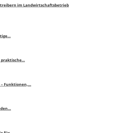
htreibern im Landwirtschaftsbetrieb
itige…
 praktische…
se – Funktionen,…
enden…
le für…