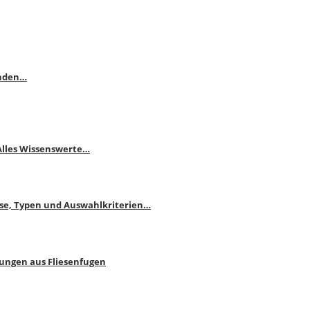
enden…
 Alles Wissenswerte…
ise, Typen und Auswahlkriterien…
bungen aus Fliesenfugen