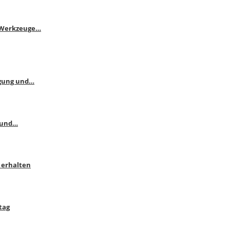
e Werkzeuge…
ngung und…
 und…
 erhalten
tag