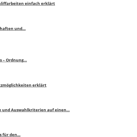
liffarbeiten einfach erklärt
schaften und…
ps – Ordnung…
atzmöglichkeiten erklärt
e und Auswahlkriterien auf einen…
s für den…