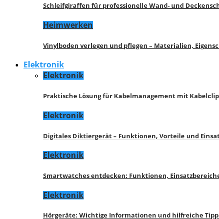
Schleifgiraffen für professionelle Wand- und Deckensch
Heimwerken
Vinylboden verlegen und pflegen – Materialien, Eigen
Elektronik
Elektronik
Praktische Lösung für Kabelmanagement mit Kabelcli
Elektronik
Digitales Diktiergerät – Funktionen, Vorteile und Eins
Elektronik
Smartwatches entdecken: Funktionen, Einsatzbereich
Elektronik
Hörgeräte: Wichtige Informationen und hilfreiche Tipp