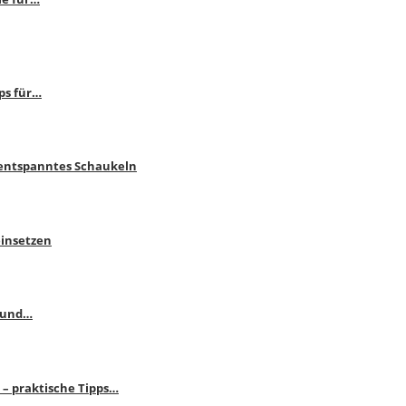
ps für…
 entspanntes Schaukeln
einsetzen
s und…
– praktische Tipps…