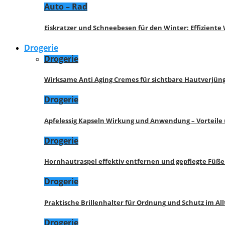
Auto – Rad
Eiskratzer und Schneebesen für den Winter: Effizient
Drogerie
Drogerie
Wirksame Anti Aging Cremes für sichtbare Hautverjü
Drogerie
Apfelessig Kapseln Wirkung und Anwendung – Vorteile
Drogerie
Hornhautraspel effektiv entfernen und gepflegte Füße
Drogerie
Praktische Brillenhalter für Ordnung und Schutz im All
Drogerie