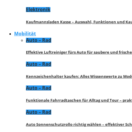
Elektronik
Kaufmannsladen Kasse – Auswahl, Funktionen und K
Mobilität
Auto – Rad
Effektive Luftreiniger fürs Auto für saubere und frisch
Auto – Rad
Kennzeichenhalter kaufen: Alles Wissenswerte zu Mod
Auto – Rad
Funktionale Fahrradtaschen für Alltag und Tour – pra
Auto – Rad
Auto Sonnenschutzrollo richtig wählen – effektiver Sc