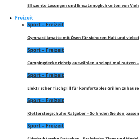
Effiziente Lösungen und Einsatzmöglichkeiten von Vie
Freizeit
Sport – Freizeit
Gymnastikmatte mit Ösen für sicheren Halt und vielse
Sport – Freizeit
Campingdecke richtig auswählen und optimal nutzen –
Sport – Freizeit
Elektrischer Tischgrill für komfortables Grillen zuhau
Sport – Freizeit
Klettersteigschuhe Ratgeber – So finden Sie den pass
Sport – Freizeit
Skischuhtasche Ratgeber – Praktische Tipps und Model