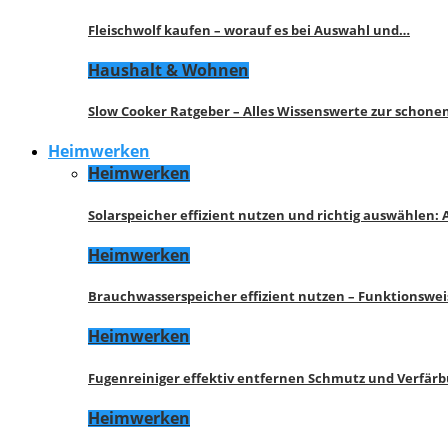
Fleischwolf kaufen – worauf es bei Auswahl und…
Haushalt & Wohnen
Slow Cooker Ratgeber – Alles Wissenswerte zur schon
Heimwerken
Heimwerken
Solarspeicher effizient nutzen und richtig auswählen:
Heimwerken
Brauchwasserspeicher effizient nutzen – Funktionswe
Heimwerken
Fugenreiniger effektiv entfernen Schmutz und Verfär
Heimwerken