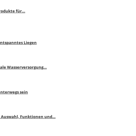
rodukte für…
Entspanntes Liegen
male Wasserversorgung…
unterwegs sein
: Auswahl, Funktionen und…