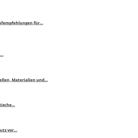
aufempfehlungen für…
e…
ellen, Materialien und…
ktische…
hutz vor…