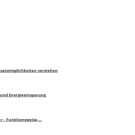
nsatzmöglichkeiten verstehen
 und Energieeinsparung
r – Funktionsweise,…