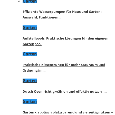
Garten
Effiziente Wasserpumpen für Haus und Garten:
Auswahl, Funktionen…
Garten
Aufstellpools: Praktische Lösungen für den eigenen
Gartenpool
Garten
Praktische Kissentruhen für mehr Stauraum und
Ordnung im…
Garten
Dutch Oven richtig wählen und effektiv nutzen –…
Garten
Gartenklapptisch platzsparend und vielseitig nutzen –