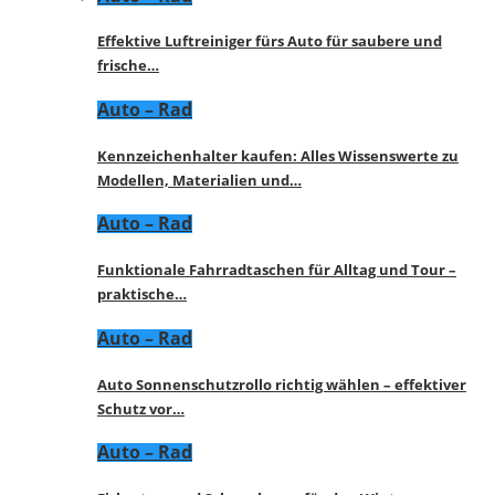
Effektive Luftreiniger fürs Auto für saubere und
frische…
Auto – Rad
Kennzeichenhalter kaufen: Alles Wissenswerte zu
Modellen, Materialien und…
Auto – Rad
Funktionale Fahrradtaschen für Alltag und Tour –
praktische…
Auto – Rad
Auto Sonnenschutzrollo richtig wählen – effektiver
Schutz vor…
Auto – Rad