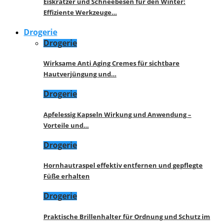
Eiskratzer und Schneebesen für den Winter:
Effiziente Werkzeuge…
Drogerie
Drogerie
Wirksame Anti Aging Cremes für sichtbare
Hautverjüngung und…
Drogerie
Apfelessig Kapseln Wirkung und Anwendung –
Vorteile und…
Drogerie
Hornhautraspel effektiv entfernen und gepflegte
Füße erhalten
Drogerie
Praktische Brillenhalter für Ordnung und Schutz im