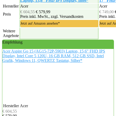
Laptop, 15,6" FHD IPS Display, Intel*
17" FHD I
Hersteller
Acer
Acer
€ 604,55
€ 579,99
€ 749,00
Preis
Preis inkl. MwSt., zzgl. Versandkosten
Preis inkl
Jetzt auf Amazon ansehen*
Jetzt auf 
Weitere
Angebote
Empfehlung
Acer Aspire Go 15 (AG15-72P-5903) Laptop, 15,6" FHD IPS
Display, Intel Core 5 120U, 16 GB RAM, 512 GB SSD, Intel
Grafik, Windows 11, QWERTZ Tastatur, Silber*
Hersteller
Acer
€ 604,55
€ 579,99