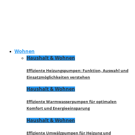
Wohnen
Haushalt & Wohnen
Effiziente Heizungspumpen: Funktion, Auswahl und
Einsatzmöglichkeiten verstehen
Haushalt & Wohnen
Effiziente Warmwasserpumpen für optimalen
Komfort und Energieeinsparung
Haushalt & Wohnen
Effiziente Umwälzpumpen für Heizung und