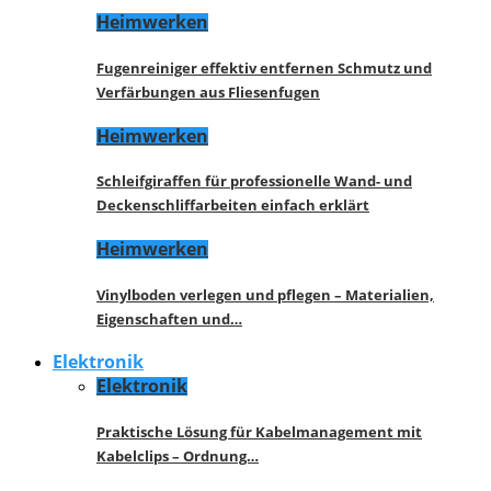
Heimwerken
Fugenreiniger effektiv entfernen Schmutz und
Verfärbungen aus Fliesenfugen
Heimwerken
Schleifgiraffen für professionelle Wand- und
Deckenschliffarbeiten einfach erklärt
Heimwerken
Vinylboden verlegen und pflegen – Materialien,
Eigenschaften und…
Elektronik
Elektronik
Praktische Lösung für Kabelmanagement mit
Kabelclips – Ordnung…