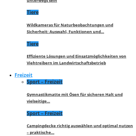
unterwegs sein
Tiere
Wildkameras für Naturbeobachtungen und
Sicherheit: Auswahl, Funktionen und…
Tiere
Effiziente Lösungen und Einsatzmöglichkeiten von
Viehtreibern im Landwirtschaftsbetrieb
Freizeit
Sport – Freizeit
Gymnastikmatte mit Ösen für sicheren Halt und
vielseitige…
Sport – Freizeit
Campingdecke richtig auswählen und optimal nutzen
– praktische…