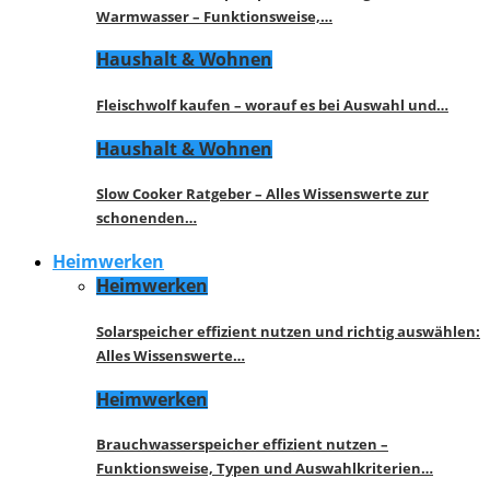
Warmwasser – Funktionsweise,…
Haushalt & Wohnen
Fleischwolf kaufen – worauf es bei Auswahl und…
Haushalt & Wohnen
Slow Cooker Ratgeber – Alles Wissenswerte zur
schonenden…
Heimwerken
Heimwerken
Solarspeicher effizient nutzen und richtig auswählen:
Alles Wissenswerte…
Heimwerken
Brauchwasserspeicher effizient nutzen –
Funktionsweise, Typen und Auswahlkriterien…