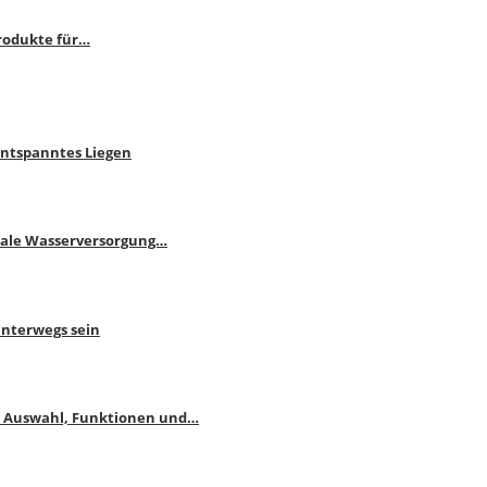
rodukte für…
Entspanntes Liegen
male Wasserversorgung…
unterwegs sein
: Auswahl, Funktionen und…