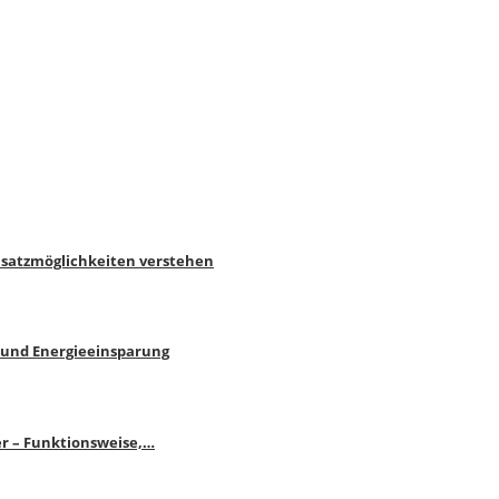
nsatzmöglichkeiten verstehen
 und Energieeinsparung
r – Funktionsweise,…