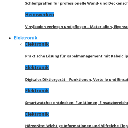
Schleifgiraffen für professionelle Wand- und Deckensch
Heimwerken
Vinylboden verlegen und pflegen – Materialien, Eigen
Elektronik
Elektronik
Praktische Lösung für Kabelmanagement mit Kabelcli
Elektronik
Digitales Diktiergerät – Funktionen, Vorteile und Eins
Elektronik
Smartwatches entdecken: Funktionen, Einsatzbereich
Elektronik
Hörgeräte: Wichtige Informationen und hilfreiche Tipp