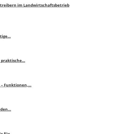
htreibern im Landwirtschaftsbetrieb
itige…
 praktische…
se – Funktionen,…
enden…
le für…