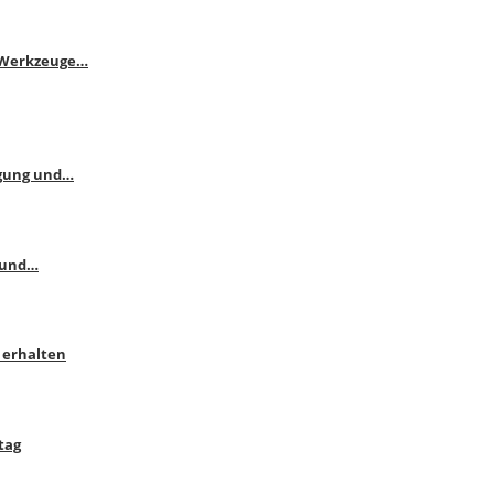
e Werkzeuge…
ngung und…
 und…
 erhalten
tag