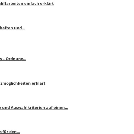
liffarbeiten einfach erklärt
schaften und…
ps – Ordnung…
atzmöglichkeiten erklärt
e und Auswahlkriterien auf einen…
s für den…