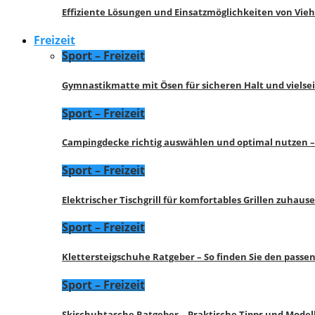
Effiziente Lösungen und Einsatzmöglichkeiten von Vie
Freizeit
Sport – Freizeit
Gymnastikmatte mit Ösen für sicheren Halt und vielse
Sport – Freizeit
Campingdecke richtig auswählen und optimal nutzen –
Sport – Freizeit
Elektrischer Tischgrill für komfortables Grillen zuhau
Sport – Freizeit
Klettersteigschuhe Ratgeber – So finden Sie den pass
Sport – Freizeit
Skischuhtasche Ratgeber – Praktische Tipps und Model