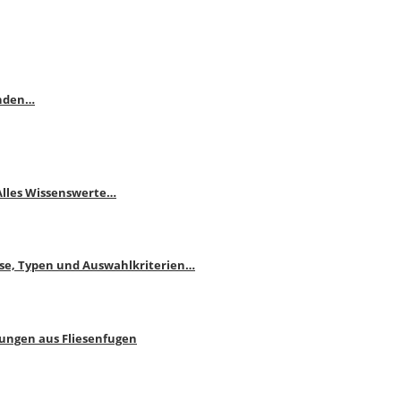
enden…
 Alles Wissenswerte…
ise, Typen und Auswahlkriterien…
bungen aus Fliesenfugen