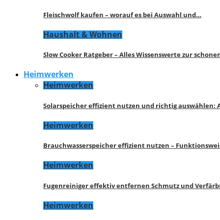
Fleischwolf kaufen – worauf es bei Auswahl und…
Haushalt & Wohnen
Slow Cooker Ratgeber – Alles Wissenswerte zur schon
Heimwerken
Heimwerken
Solarspeicher effizient nutzen und richtig auswählen:
Heimwerken
Brauchwasserspeicher effizient nutzen – Funktionswe
Heimwerken
Fugenreiniger effektiv entfernen Schmutz und Verfär
Heimwerken