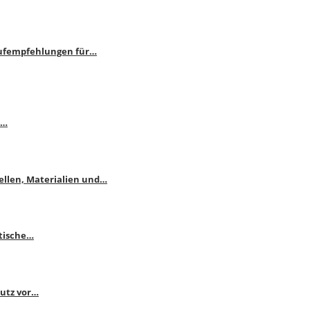
aufempfehlungen für…
e…
ellen, Materialien und…
ktische…
hutz vor…