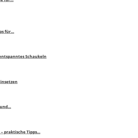
ps für…
 entspanntes Schaukeln
einsetzen
s und…
– praktische Tipps…