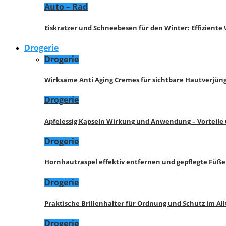
Auto – Rad
Eiskratzer und Schneebesen für den Winter: Effizient
Drogerie
Drogerie
Wirksame Anti Aging Cremes für sichtbare Hautverjü
Drogerie
Apfelessig Kapseln Wirkung und Anwendung – Vorteile
Drogerie
Hornhautraspel effektiv entfernen und gepflegte Füße
Drogerie
Praktische Brillenhalter für Ordnung und Schutz im All
Drogerie