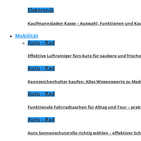
Elektronik
Kaufmannsladen Kasse – Auswahl, Funktionen und K
Mobilität
Auto – Rad
Effektive Luftreiniger fürs Auto für saubere und frisch
Auto – Rad
Kennzeichenhalter kaufen: Alles Wissenswerte zu Mod
Auto – Rad
Funktionale Fahrradtaschen für Alltag und Tour – pra
Auto – Rad
Auto Sonnenschutzrollo richtig wählen – effektiver Sc