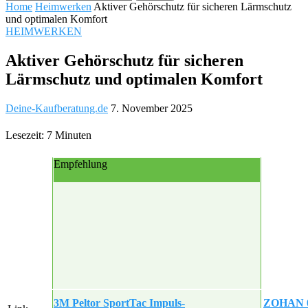
Home
Heimwerken
Aktiver Gehörschutz für sicheren Lärmschutz
und optimalen Komfort
HEIMWERKEN
Aktiver Gehörschutz für sicheren
Lärmschutz und optimalen Komfort
Deine-Kaufberatung.de
7. November 2025
Lesezeit: 7 Minuten
Empfehlung
3M Peltor SportTac Impuls-
ZOHAN 05