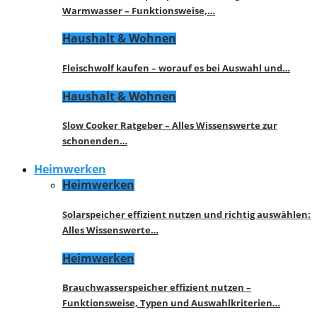
Warmwasser – Funktionsweise,…
Haushalt & Wohnen
Fleischwolf kaufen – worauf es bei Auswahl und…
Haushalt & Wohnen
Slow Cooker Ratgeber – Alles Wissenswerte zur
schonenden…
Heimwerken
Heimwerken
Solarspeicher effizient nutzen und richtig auswählen:
Alles Wissenswerte…
Heimwerken
Brauchwasserspeicher effizient nutzen –
Funktionsweise, Typen und Auswahlkriterien…