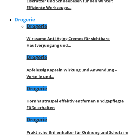
Eiskratzer und Schneebesen für den Winter:
Effiziente Werkzeuge…
Drogerie
Drogerie
Wirksame Anti Aging Cremes für sichtbare
Hautverjüngung und…
Drogerie
Apfelessig Kapseln Wirkung und Anwendung –
Vorteile und…
Drogerie
Hornhautraspel effektiv entfernen und gepflegte
Füße erhalten
Drogerie
Praktische Brillenhalter für Ordnung und Schutz im