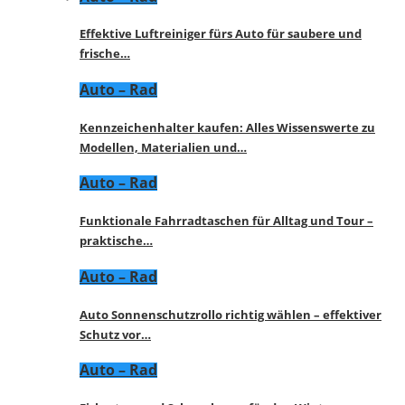
Effektive Luftreiniger fürs Auto für saubere und
frische…
Auto – Rad
Kennzeichenhalter kaufen: Alles Wissenswerte zu
Modellen, Materialien und…
Auto – Rad
Funktionale Fahrradtaschen für Alltag und Tour –
praktische…
Auto – Rad
Auto Sonnenschutzrollo richtig wählen – effektiver
Schutz vor…
Auto – Rad