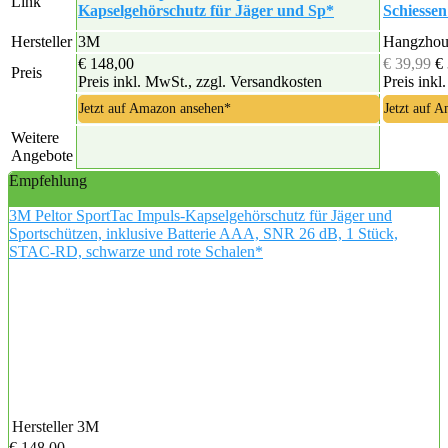
Link
Kapselgehörschutz für Jäger und Sp*
Schiesse
Hersteller
3M
Hangzhou
€ 148,00
€ 39,99
€
Preis
Preis inkl. MwSt., zzgl. Versandkosten
Preis inkl
Jetzt auf Amazon ansehen*
Jetzt auf 
Weitere
Angebote
Empfehlung
3M Peltor SportTac Impuls-Kapselgehörschutz für Jäger und
Sportschützen, inklusive Batterie AAA, SNR 26 dB, 1 Stück,
STAC-RD, schwarze und rote Schalen*
Hersteller
3M
€ 148,00