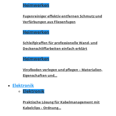
Heimwerken
Fugenreiniger effektiv entfernen Schmutz und
Verfärbungen aus Fliesenfugen
Heimwerken
Schleifgiraffen für professionelle Wand- und
Deckenschliffarbeiten einfach erklärt
Heimwerken
Vinylboden verlegen und pflegen – Materialien,
Eigenschaften und…
Elektronik
Elektronik
Praktische Lösung für Kabelmanagement mit
Kabelclips – Ordnung…