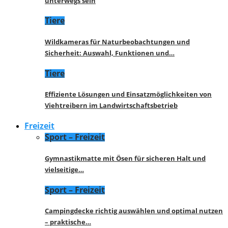
unterwegs sein
Tiere
Wildkameras für Naturbeobachtungen und
Sicherheit: Auswahl, Funktionen und…
Tiere
Effiziente Lösungen und Einsatzmöglichkeiten von
Viehtreibern im Landwirtschaftsbetrieb
Freizeit
Sport – Freizeit
Gymnastikmatte mit Ösen für sicheren Halt und
vielseitige…
Sport – Freizeit
Campingdecke richtig auswählen und optimal nutzen
– praktische…