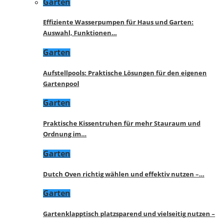
Garten
Effiziente Wasserpumpen für Haus und Garten:
Auswahl, Funktionen…
Garten
Aufstellpools: Praktische Lösungen für den eigenen
Gartenpool
Garten
Praktische Kissentruhen für mehr Stauraum und
Ordnung im…
Garten
Dutch Oven richtig wählen und effektiv nutzen –…
Garten
Gartenklapptisch platzsparend und vielseitig nutzen –