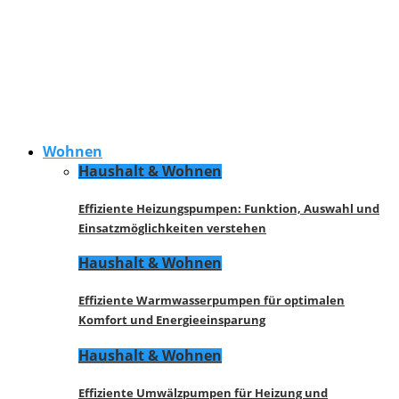
Wohnen
Haushalt & Wohnen
Effiziente Heizungspumpen: Funktion, Auswahl und
Einsatzmöglichkeiten verstehen
Haushalt & Wohnen
Effiziente Warmwasserpumpen für optimalen
Komfort und Energieeinsparung
Haushalt & Wohnen
Effiziente Umwälzpumpen für Heizung und