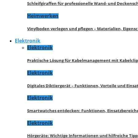
Schleifgiraffen für professionelle Wand- und Deckensch
Heimwerken
Vinylboden verlegen und pflegen – Materialien, Eigen
Elektronik
Elektronik
Praktische Lösung für Kabelmanagement mit Kabelcli
Elektronik
Digitales Diktiergerät – Funktionen, Vorteile und Eins
Elektronik
Smartwatches entdecken: Funktionen, Einsatzbereich
Elektronik
Hörgeräte: Wichtige Informationen und hilfreiche Tipp