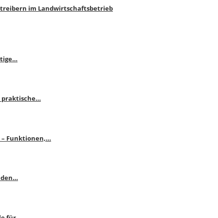
htreibern im Landwirtschaftsbetrieb
itige…
 praktische…
se – Funktionen,…
enden…
le für…