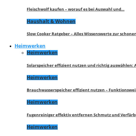
Fleischwolf kaufen – worauf es bei Auswahl und…
Haushalt & Wohnen
Slow Cooker Ratgeber – Alles Wissenswerte zur schon
Heimwerken
Heimwerken
Solarspeicher effizient nutzen und richtig auswählen:
Heimwerken
Brauchwasserspeicher effizient nutzen – Funktionswe
Heimwerken
Fugenreiniger effektiv entfernen Schmutz und Verfär
Heimwerken