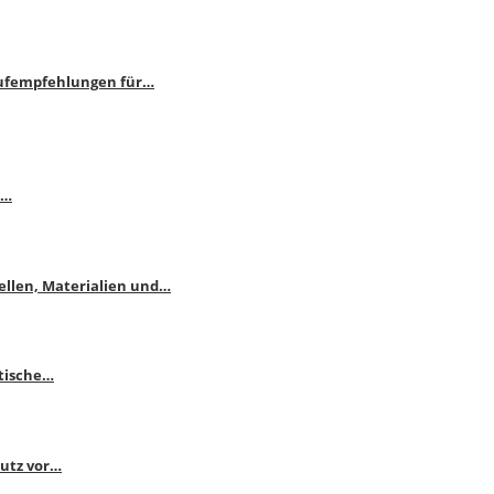
aufempfehlungen für…
e…
ellen, Materialien und…
ktische…
hutz vor…