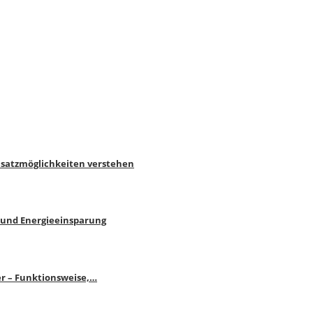
nsatzmöglichkeiten verstehen
 und Energieeinsparung
r – Funktionsweise,…