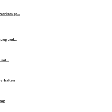
e Werkzeuge…
ngung und…
 und…
 erhalten
tag