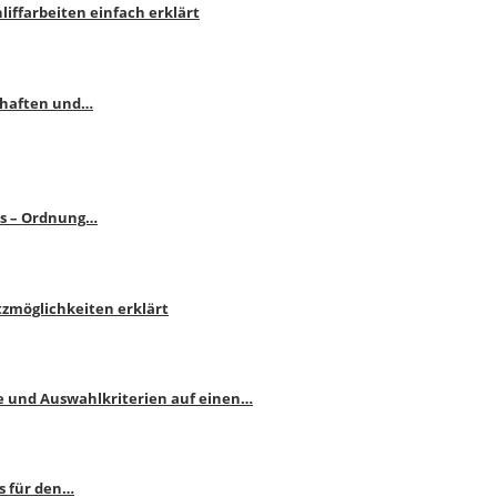
liffarbeiten einfach erklärt
schaften und…
ps – Ordnung…
atzmöglichkeiten erklärt
e und Auswahlkriterien auf einen…
s für den…