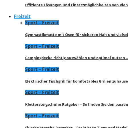
Effiziente Lösungen und Einsatzmöglichkeiten von Vie
Freizeit
Sport – Freizeit
Gymnastikmatte mit Ösen für sicheren Halt und vielse
Sport – Freizeit
Campingdecke richtig auswählen und optimal nutzen –
Sport – Freizeit
Elektrischer Tischgrill für komfortables Grillen zuhau
Sport – Freizeit
Klettersteigschuhe Ratgeber – So finden Sie den pass
Sport – Freizeit
Skischuhtasche Ratgeber – Praktische Tipps und Model