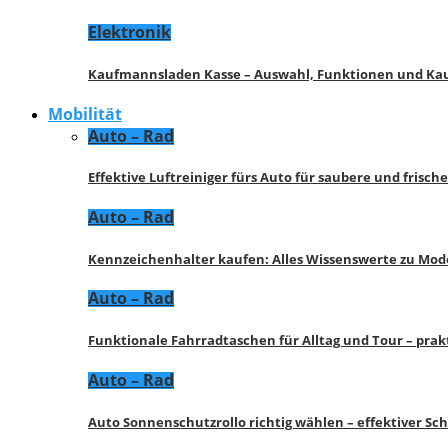
Elektronik
Kaufmannsladen Kasse – Auswahl, Funktionen und K
Mobilität
Auto – Rad
Effektive Luftreiniger fürs Auto für saubere und frisch
Auto – Rad
Kennzeichenhalter kaufen: Alles Wissenswerte zu Mod
Auto – Rad
Funktionale Fahrradtaschen für Alltag und Tour – pra
Auto – Rad
Auto Sonnenschutzrollo richtig wählen – effektiver Sc