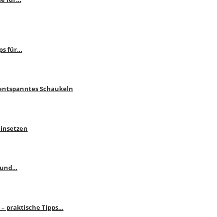
ps für…
 entspanntes Schaukeln
einsetzen
s und…
– praktische Tipps…