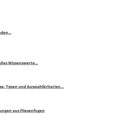
enden…
 Alles Wissenswerte…
ise, Typen und Auswahlkriterien…
bungen aus Fliesenfugen