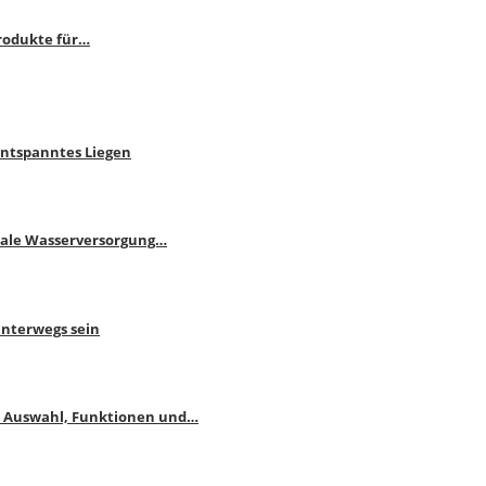
rodukte für…
Entspanntes Liegen
male Wasserversorgung…
unterwegs sein
: Auswahl, Funktionen und…