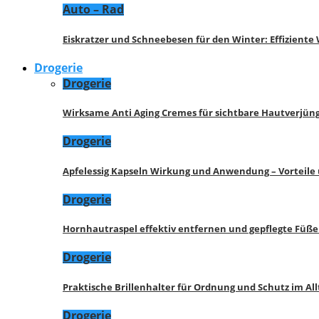
Auto – Rad
Eiskratzer und Schneebesen für den Winter: Effizient
Drogerie
Drogerie
Wirksame Anti Aging Cremes für sichtbare Hautverjü
Drogerie
Apfelessig Kapseln Wirkung und Anwendung – Vorteile
Drogerie
Hornhautraspel effektiv entfernen und gepflegte Füße
Drogerie
Praktische Brillenhalter für Ordnung und Schutz im All
Drogerie