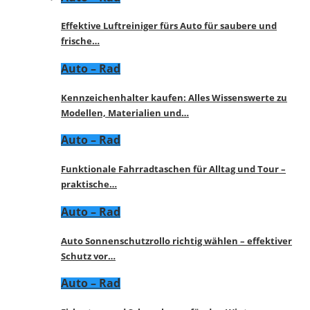
Effektive Luftreiniger fürs Auto für saubere und
frische…
Auto – Rad
Kennzeichenhalter kaufen: Alles Wissenswerte zu
Modellen, Materialien und…
Auto – Rad
Funktionale Fahrradtaschen für Alltag und Tour –
praktische…
Auto – Rad
Auto Sonnenschutzrollo richtig wählen – effektiver
Schutz vor…
Auto – Rad