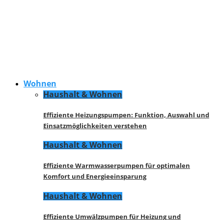
Wohnen
Haushalt & Wohnen
Effiziente Heizungspumpen: Funktion, Auswahl und
Einsatzmöglichkeiten verstehen
Haushalt & Wohnen
Effiziente Warmwasserpumpen für optimalen
Komfort und Energieeinsparung
Haushalt & Wohnen
Effiziente Umwälzpumpen für Heizung und