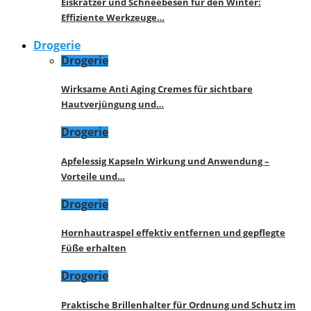
Eiskratzer und Schneebesen für den Winter:
Effiziente Werkzeuge…
Drogerie
Drogerie
Wirksame Anti Aging Cremes für sichtbare
Hautverjüngung und…
Drogerie
Apfelessig Kapseln Wirkung und Anwendung –
Vorteile und…
Drogerie
Hornhautraspel effektiv entfernen und gepflegte
Füße erhalten
Drogerie
Praktische Brillenhalter für Ordnung und Schutz im