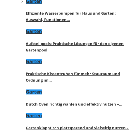
Garten
Effiziente Wasserpumpen für Haus und Garten:
Auswahl, Funktionen…
Garten
Aufstellpools: Praktische Lösungen für den eigenen
Gartenpool
Garten
Praktische Kissentruhen für mehr Stauraum und
Ordnung im…
Garten
Dutch Oven richtig wählen und effektiv nutzen –…
Garten
Gartenklapptisch platzsparend und vielseitig nutzen –