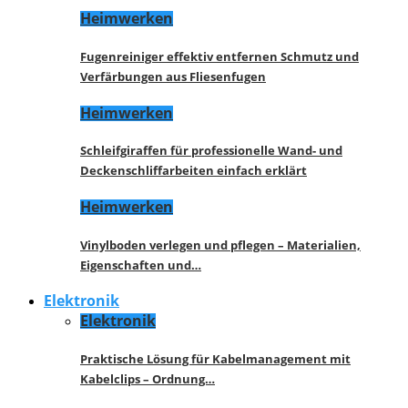
Heimwerken
Fugenreiniger effektiv entfernen Schmutz und
Verfärbungen aus Fliesenfugen
Heimwerken
Schleifgiraffen für professionelle Wand- und
Deckenschliffarbeiten einfach erklärt
Heimwerken
Vinylboden verlegen und pflegen – Materialien,
Eigenschaften und…
Elektronik
Elektronik
Praktische Lösung für Kabelmanagement mit
Kabelclips – Ordnung…