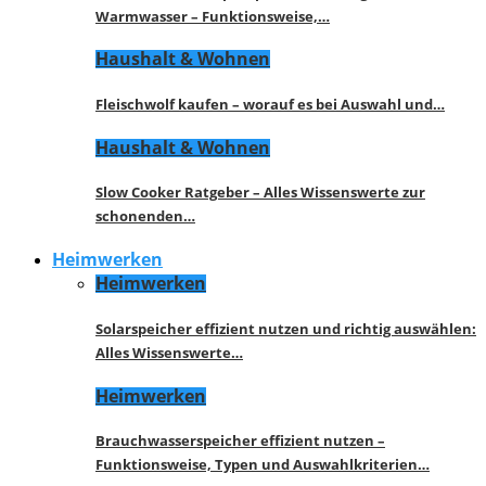
Warmwasser – Funktionsweise,…
Haushalt & Wohnen
Fleischwolf kaufen – worauf es bei Auswahl und…
Haushalt & Wohnen
Slow Cooker Ratgeber – Alles Wissenswerte zur
schonenden…
Heimwerken
Heimwerken
Solarspeicher effizient nutzen und richtig auswählen:
Alles Wissenswerte…
Heimwerken
Brauchwasserspeicher effizient nutzen –
Funktionsweise, Typen und Auswahlkriterien…