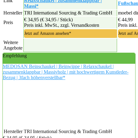
Link
Relaxschaukel | zusammenklappbar |
Fußschau
Massi*
Hersteller
TRI International Sourcing & Trading GmbH
moebel dir
€ 34,95
(€ 34,95 / Stück)
€ 44,99
Preis
Preis inkl. MwSt., zzgl. Versandkosten
Preis inkl
Jetzt auf Amazon ansehen*
Jetzt auf 
Weitere
Angebote
Empfehlung
MEDOSAN Beinschaukel | Beinwippe | Relaxschaukel |
zusammenklappbar | Massivholz | mit hochwertigem Kunstleder-
Bezug | 3fach höhenverstellbar*
Hersteller
TRI International Sourcing & Trading GmbH
€ 34,95
(€ 34,95 / Stück)