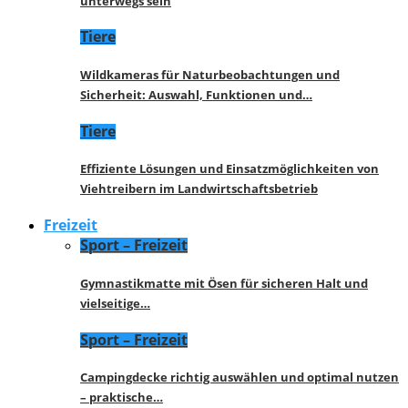
unterwegs sein
Tiere
Wildkameras für Naturbeobachtungen und
Sicherheit: Auswahl, Funktionen und…
Tiere
Effiziente Lösungen und Einsatzmöglichkeiten von
Viehtreibern im Landwirtschaftsbetrieb
Freizeit
Sport – Freizeit
Gymnastikmatte mit Ösen für sicheren Halt und
vielseitige…
Sport – Freizeit
Campingdecke richtig auswählen und optimal nutzen
– praktische…