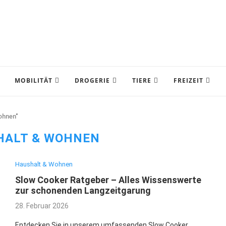
MOBILITÄT
DROGERIE
TIERE
FREIZEIT
ohnen"
HALT & WOHNEN
Haushalt & Wohnen
Slow Cooker Ratgeber – Alles Wissenswerte
zur schonenden Langzeitgarung
28. Februar 2026
Entdecken Sie in unserem umfassenden Slow Cooker