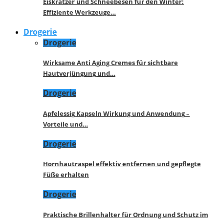
Eiskratzer und Schneebesen für den Winter:
Effiziente Werkzeuge…
Drogerie
Drogerie
Wirksame Anti Aging Cremes für sichtbare
Hautverjüngung und…
Drogerie
Apfelessig Kapseln Wirkung und Anwendung –
Vorteile und…
Drogerie
Hornhautraspel effektiv entfernen und gepflegte
Füße erhalten
Drogerie
Praktische Brillenhalter für Ordnung und Schutz im