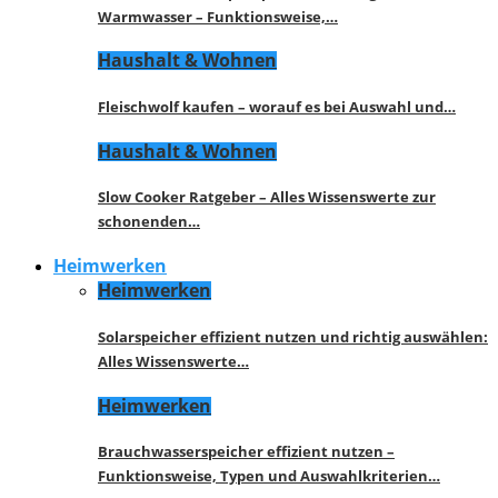
Warmwasser – Funktionsweise,…
Haushalt & Wohnen
Fleischwolf kaufen – worauf es bei Auswahl und…
Haushalt & Wohnen
Slow Cooker Ratgeber – Alles Wissenswerte zur
schonenden…
Heimwerken
Heimwerken
Solarspeicher effizient nutzen und richtig auswählen:
Alles Wissenswerte…
Heimwerken
Brauchwasserspeicher effizient nutzen –
Funktionsweise, Typen und Auswahlkriterien…