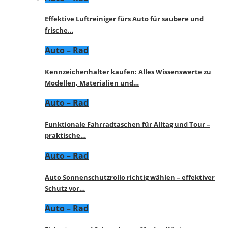
Effektive Luftreiniger fürs Auto für saubere und
frische…
Auto – Rad
Kennzeichenhalter kaufen: Alles Wissenswerte zu
Modellen, Materialien und…
Auto – Rad
Funktionale Fahrradtaschen für Alltag und Tour –
praktische…
Auto – Rad
Auto Sonnenschutzrollo richtig wählen – effektiver
Schutz vor…
Auto – Rad