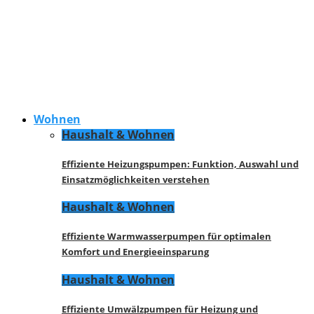
Wohnen
Haushalt & Wohnen
Effiziente Heizungspumpen: Funktion, Auswahl und
Einsatzmöglichkeiten verstehen
Haushalt & Wohnen
Effiziente Warmwasserpumpen für optimalen
Komfort und Energieeinsparung
Haushalt & Wohnen
Effiziente Umwälzpumpen für Heizung und