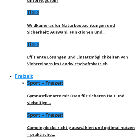
unterwegs sein
Tiere
Wildkameras für Naturbeobachtungen und
Sicherheit: Auswahl, Funktionen und…
Tiere
Effiziente Lösungen und Einsatzmöglichkeiten von
Viehtreibern im Landwirtschaftsbetrieb
Freizeit
Sport – Freizeit
Gymnastikmatte mit Ösen für sicheren Halt und
vielseitige…
Sport – Freizeit
Campingdecke richtig auswählen und optimal nutzen
– praktische…