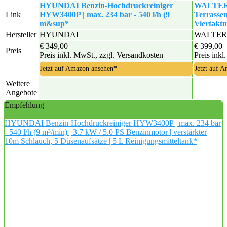
HYUNDAI Benzin-Hochdruckreiniger
WALTER B
Link
HYW3400P | max. 234 bar - 540 l/h (9
Terrassen
m&sup*
Viertakt
Hersteller
HYUNDAI
WALTER 
€ 349,00
€ 399,00
Preis
Preis inkl. MwSt., zzgl. Versandkosten
Preis inkl
Jetzt auf Amazon ansehen*
Jetzt auf 
Weitere
Angebote
Empfehlung
HYUNDAI Benzin-Hochdruckreiniger HYW3400P | max. 234 bar
- 540 l/h (9 m³/min) | 3.7 kW / 5.0 PS Benzinmotor | verstärkter
10m Schlauch, 5 Düsenaufsätze | 5 L Reinigungsmitteltank*