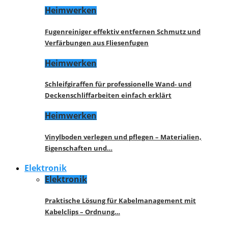
Heimwerken
Fugenreiniger effektiv entfernen Schmutz und
Verfärbungen aus Fliesenfugen
Heimwerken
Schleifgiraffen für professionelle Wand- und
Deckenschliffarbeiten einfach erklärt
Heimwerken
Vinylboden verlegen und pflegen – Materialien,
Eigenschaften und…
Elektronik
Elektronik
Praktische Lösung für Kabelmanagement mit
Kabelclips – Ordnung…