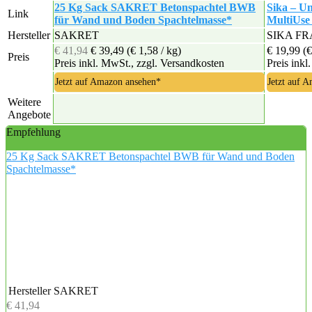
25 Kg Sack SAKRET Betonspachtel BWB
Sika – U
Link
für Wand und Boden Spachtelmasse*
MultiUse
Hersteller
SAKRET
SIKA FR
€ 41,94
€ 39,49
(€ 1,58 / kg)
€ 19,99
(€
Preis
Preis inkl. MwSt., zzgl. Versandkosten
Preis inkl
Jetzt auf Amazon ansehen*
Jetzt auf 
Weitere
Angebote
Empfehlung
25 Kg Sack SAKRET Betonspachtel BWB für Wand und Boden
Spachtelmasse*
Hersteller
SAKRET
€ 41,94