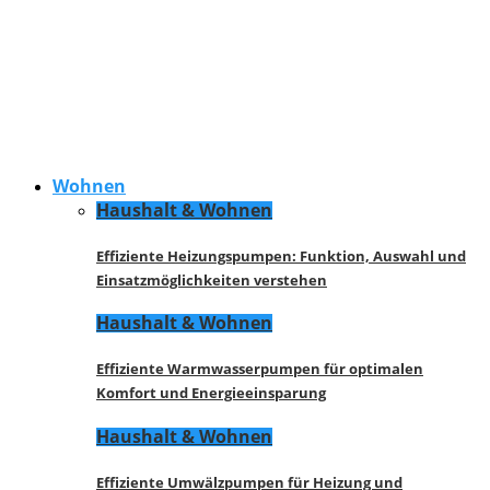
Wohnen
Haushalt & Wohnen
Effiziente Heizungspumpen: Funktion, Auswahl und
Einsatzmöglichkeiten verstehen
Haushalt & Wohnen
Effiziente Warmwasserpumpen für optimalen
Komfort und Energieeinsparung
Haushalt & Wohnen
Effiziente Umwälzpumpen für Heizung und