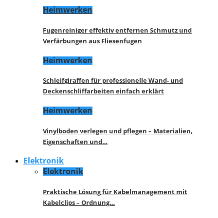
Heimwerken
Fugenreiniger effektiv entfernen Schmutz und
Verfärbungen aus Fliesenfugen
Heimwerken
Schleifgiraffen für professionelle Wand- und
Deckenschliffarbeiten einfach erklärt
Heimwerken
Vinylboden verlegen und pflegen – Materialien,
Eigenschaften und…
Elektronik
Elektronik
Praktische Lösung für Kabelmanagement mit
Kabelclips – Ordnung…