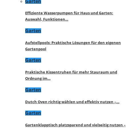
Garten
Effiziente Wasserpumpen für Haus und Garten:
Auswahl, Funktionen…
Garten
Aufstellpools: Praktische Lösungen für den eigenen
Gartenpool
Garten
Praktische Kissentruhen für mehr Stauraum und
Ordnung im…
Garten
Dutch Oven richtig wählen und effektiv nutzen –…
Garten
Gartenklapptisch platzsparend und vielseitig nutzen –