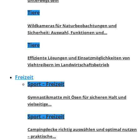
unterwegs sein
Tiere
Wildkameras für Naturbeobachtungen und
Sicherheit: Auswahl, Funktionen und…
Tiere
Effiziente Lösungen und Einsatzmöglichkeiten von
Viehtreibern im Landwirtschaftsbetrieb
Freizeit
Sport – Freizeit
Gymnastikmatte mit Ösen für sicheren Halt und
vielseitige…
Sport – Freizeit
Campingdecke richtig auswählen und optimal nutzen
– praktische…