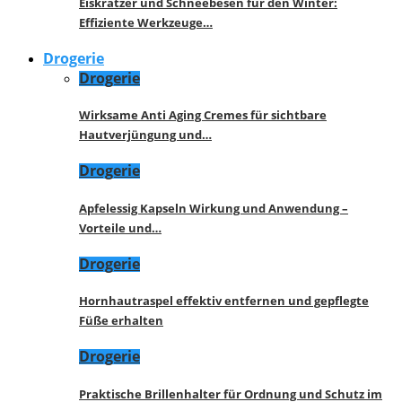
Eiskratzer und Schneebesen für den Winter:
Effiziente Werkzeuge…
Drogerie
Drogerie
Wirksame Anti Aging Cremes für sichtbare
Hautverjüngung und…
Drogerie
Apfelessig Kapseln Wirkung und Anwendung –
Vorteile und…
Drogerie
Hornhautraspel effektiv entfernen und gepflegte
Füße erhalten
Drogerie
Praktische Brillenhalter für Ordnung und Schutz im