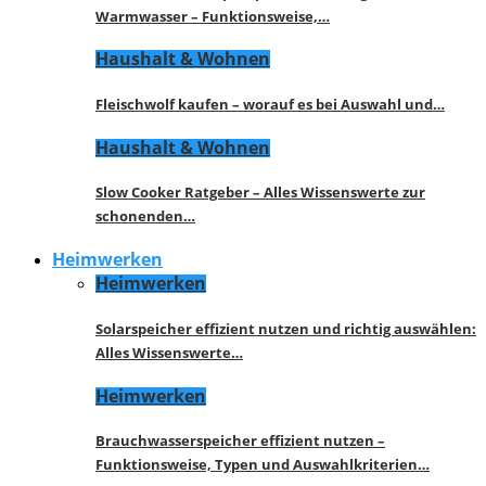
Warmwasser – Funktionsweise,…
Haushalt & Wohnen
Fleischwolf kaufen – worauf es bei Auswahl und…
Haushalt & Wohnen
Slow Cooker Ratgeber – Alles Wissenswerte zur
schonenden…
Heimwerken
Heimwerken
Solarspeicher effizient nutzen und richtig auswählen:
Alles Wissenswerte…
Heimwerken
Brauchwasserspeicher effizient nutzen –
Funktionsweise, Typen und Auswahlkriterien…