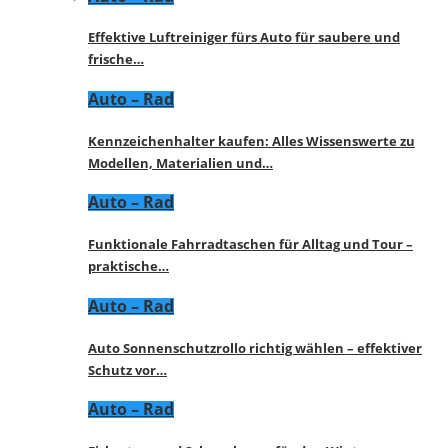
Effektive Luftreiniger fürs Auto für saubere und
frische…
Auto – Rad
Kennzeichenhalter kaufen: Alles Wissenswerte zu
Modellen, Materialien und…
Auto – Rad
Funktionale Fahrradtaschen für Alltag und Tour –
praktische…
Auto – Rad
Auto Sonnenschutzrollo richtig wählen – effektiver
Schutz vor…
Auto – Rad