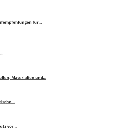
aufempfehlungen für…
e…
ellen, Materialien und…
ktische…
hutz vor…