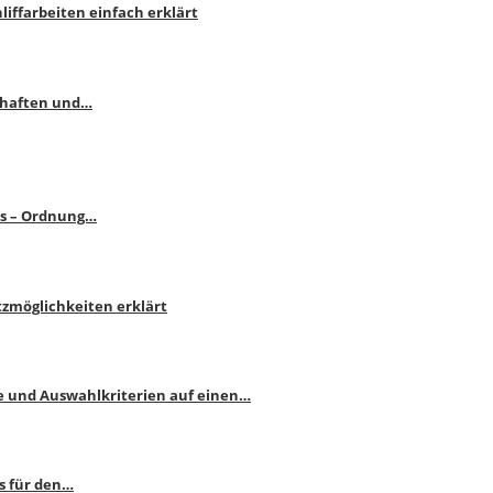
liffarbeiten einfach erklärt
schaften und…
ps – Ordnung…
atzmöglichkeiten erklärt
e und Auswahlkriterien auf einen…
s für den…