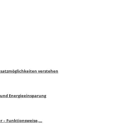
nsatzmöglichkeiten verstehen
 und Energieeinsparung
r – Funktionsweise,…