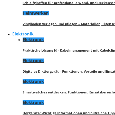
Schleifgiraffen für professionelle Wand- und Deckensch
Heimwerken
Vinylboden verlegen und pflegen – Materialien, Eigen
Elektronik
Elektronik
Praktische Lösung für Kabelmanagement mit Kabelcli
Elektronik
Digitales Diktiergerät – Funktionen, Vorteile und Eins
Elektronik
Smartwatches entdecken: Funktionen, Einsatzbereich
Elektronik
Hörgeräte: Wichtige Informationen und hilfreiche Tipp