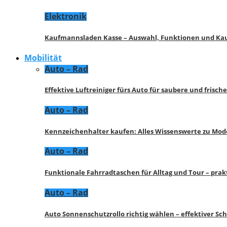
Elektronik
Kaufmannsladen Kasse – Auswahl, Funktionen und K
Mobilität
Auto – Rad
Effektive Luftreiniger fürs Auto für saubere und frisch
Auto – Rad
Kennzeichenhalter kaufen: Alles Wissenswerte zu Mod
Auto – Rad
Funktionale Fahrradtaschen für Alltag und Tour – pra
Auto – Rad
Auto Sonnenschutzrollo richtig wählen – effektiver Sc