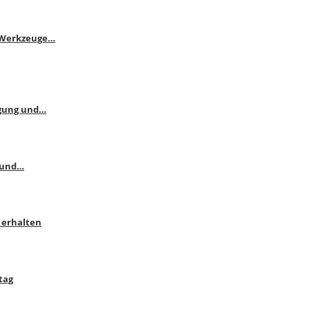
e Werkzeuge…
ngung und…
 und…
 erhalten
tag