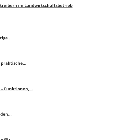
htreibern im Landwirtschaftsbetrieb
itige…
 praktische…
se – Funktionen,…
enden…
le für…