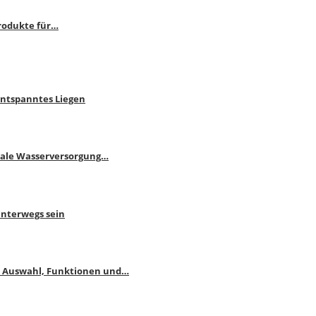
rodukte für…
Entspanntes Liegen
male Wasserversorgung…
unterwegs sein
: Auswahl, Funktionen und…