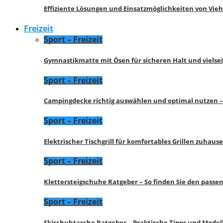
Effiziente Lösungen und Einsatzmöglichkeiten von Vie
Freizeit
Sport – Freizeit
Gymnastikmatte mit Ösen für sicheren Halt und vielse
Sport – Freizeit
Campingdecke richtig auswählen und optimal nutzen –
Sport – Freizeit
Elektrischer Tischgrill für komfortables Grillen zuhau
Sport – Freizeit
Klettersteigschuhe Ratgeber – So finden Sie den pass
Sport – Freizeit
Skischuhtasche Ratgeber – Praktische Tipps und Model