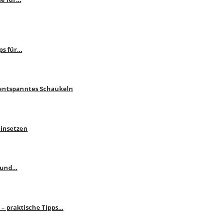
ps für…
 entspanntes Schaukeln
einsetzen
s und…
– praktische Tipps…