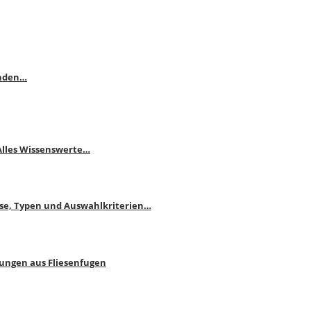
enden…
 Alles Wissenswerte…
ise, Typen und Auswahlkriterien…
bungen aus Fliesenfugen