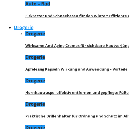
Auto – Rad
Eiskratzer und Schneebesen für den Winter: Effizient
Drogerie
Drogerie
Wirksame Anti Aging Cremes für sichtbare Hautverjü
Drogerie
Apfelessig Kapseln Wirkung und Anwendung – Vorteile
Drogerie
Hornhautraspel effektiv entfernen und gepflegte Füße
Drogerie
Praktische Brillenhalter für Ordnung und Schutz im All
Drogerie