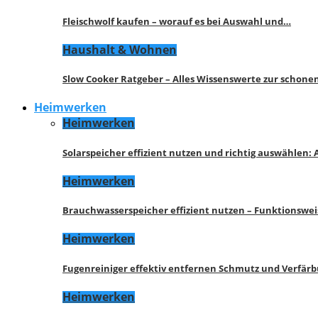
Fleischwolf kaufen – worauf es bei Auswahl und…
Haushalt & Wohnen
Slow Cooker Ratgeber – Alles Wissenswerte zur schon
Heimwerken
Heimwerken
Solarspeicher effizient nutzen und richtig auswählen:
Heimwerken
Brauchwasserspeicher effizient nutzen – Funktionswe
Heimwerken
Fugenreiniger effektiv entfernen Schmutz und Verfär
Heimwerken