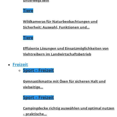
unterwegs sein
Tiere
Wildkameras für Naturbeobachtungen und
Sicherheit: Auswahl, Funktionen und…
Tiere
Effiziente Lösungen und Einsatzmöglichkeiten von
Viehtreibern im Landwirtschaftsbetrieb
Freizeit
Sport – Freizeit
Gymnastikmatte mit Ösen für sicheren Halt und
vielseitige…
Sport – Freizeit
Campingdecke richtig auswählen und optimal nutzen
– praktische…