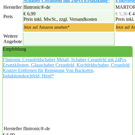
Schaber Ceranfeld mit 24Pcs Ersatzkling*
Etiketten
Hersteller
flintronic®-de
MARTO
€ 6,99
€ 5,36
€ 4
Preis
Preis inkl. MwSt., zzgl. Versandkosten
Preis inkl
Jetzt auf Amazon ansehen*
Jetzt auf 
Weitere
Angebote
Empfehlung
Flintronic Ceranfeldschaber Metall, Schaber Ceranfeld mit 24Pcs
Ersatzklingen, Glasschaber Ceranfeld, Kochfeldschaber, Ceranfeld
Kratzer Entfernen für Reinigung Von Backofen,
Induktionskochfeld, Herd*
Hersteller
flintronic®-de
€ 6,99