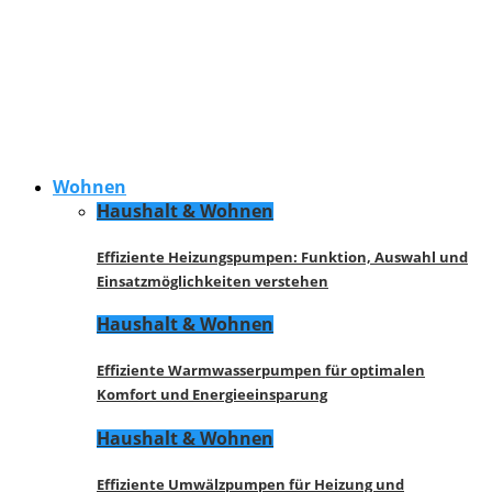
Wohnen
Haushalt & Wohnen
Effiziente Heizungspumpen: Funktion, Auswahl und
Einsatzmöglichkeiten verstehen
Haushalt & Wohnen
Effiziente Warmwasserpumpen für optimalen
Komfort und Energieeinsparung
Haushalt & Wohnen
Effiziente Umwälzpumpen für Heizung und