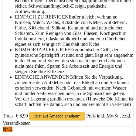
ist dank unserer mechanischen Schnappfunktion einfach und
sicher. Schwanzaufhngeloch-Design, praktische
Aufbewahrung.
EINFACH ZU REINIGENEntfernt leicht verbrannte
Krusten, Milch, Wachs, Rckstnde von Kleber, Aufklebern,
Farbe, Klebeband, Silikon, Kaugummi und getrockneten
Schlamm. Zum Reinigen von Glas, Fliesen, Kochgeschirr,
Induktionsherd, Glaskeramikherd und anderen Oberflchen
eignet es sich sehr gut fr Haushalt und Kche.
KOMFORTABLER GRIFFErgonomischer Griff, der
zylindrische Spatelgriff ist rund und glatt, liegt sehr angenehm
in der Hand und Sie werden sich nach lngerem Gebrauch
nicht mde fhlen. Sparen Sie Arbeitszeit und Energie und
steigern Sie Ihre Effizienz.
EINFACHE ANWENDUNGffnen Sie die Verpackung,
ziehen Sie den Aufkleber oder das Etikett ab und Sie knnen
es sofort verwenden. Nach Gebrauch mit warmem Wasser
und milder Seife waschen oder in die Splmaschine geben.
Vor der Lagerung grndlich trocknen. (Hinweis: Die Klinge ist
scharf, achten Sie darauf, sich und andere nicht zu verletzen)
Preis: € 6,99
Preis inkl. MwSt., zzgl.
Jetzt auf Amazon ansehen*
Versandkosten
Nr. 2