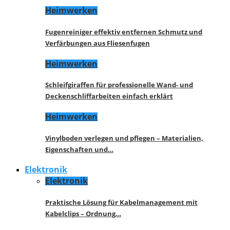
Heimwerken
Fugenreiniger effektiv entfernen Schmutz und
Verfärbungen aus Fliesenfugen
Heimwerken
Schleifgiraffen für professionelle Wand- und
Deckenschliffarbeiten einfach erklärt
Heimwerken
Vinylboden verlegen und pflegen – Materialien,
Eigenschaften und…
Elektronik
Elektronik
Praktische Lösung für Kabelmanagement mit
Kabelclips – Ordnung…