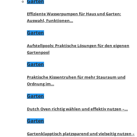
Garten
Effiziente Wasserpumpen für Haus und Garten:
Auswahl, Funktionen…
Garten
Aufstellpools: Praktische Lösungen für den eigenen
Gartenpool
Garten
Praktische Kissentruhen für mehr Stauraum und
Ordnung im…
Garten
Dutch Oven richtig wählen und effektiv nutzen –…
Garten
Gartenklapptisch platzsparend und vielseitig nutzen –