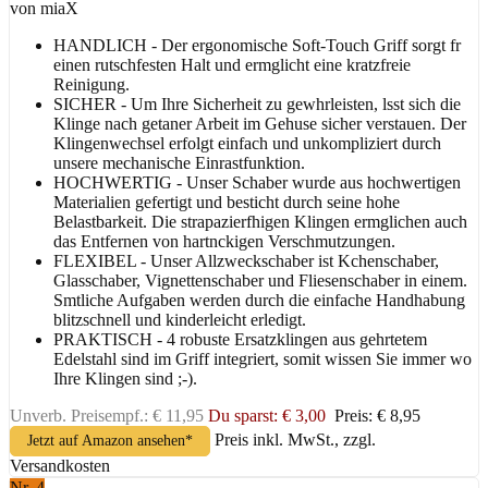
von miaX
HANDLICH - Der ergonomische Soft-Touch Griff sorgt fr
einen rutschfesten Halt und ermglicht eine kratzfreie
Reinigung.
SICHER - Um Ihre Sicherheit zu gewhrleisten, lsst sich die
Klinge nach getaner Arbeit im Gehuse sicher verstauen. Der
Klingenwechsel erfolgt einfach und unkompliziert durch
unsere mechanische Einrastfunktion.
HOCHWERTIG - Unser Schaber wurde aus hochwertigen
Materialien gefertigt und besticht durch seine hohe
Belastbarkeit. Die strapazierfhigen Klingen ermglichen auch
das Entfernen von hartnckigen Verschmutzungen.
FLEXIBEL - Unser Allzweckschaber ist Kchenschaber,
Glasschaber, Vignettenschaber und Fliesenschaber in einem.
Smtliche Aufgaben werden durch die einfache Handhabung
blitzschnell und kinderleicht erledigt.
PRAKTISCH - 4 robuste Ersatzklingen aus gehrtetem
Edelstahl sind im Griff integriert, somit wissen Sie immer wo
Ihre Klingen sind ;-).
Unverb. Preisempf.: € 11,95
Du sparst: € 3,00
Preis: € 8,95
Preis inkl. MwSt., zzgl.
Jetzt auf Amazon ansehen*
Versandkosten
Nr. 4