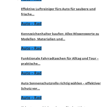
Effektive Luftreiniger fürs Auto für saubere und
frische…
Auto – Rad
Kennzeichenhalter kaufen: Alles Wissenswerte zu
Modellen, Materialien und…
Auto – Rad
Funktionale Fahrradtaschen für Alltag und Tour –
praktische…
Auto – Rad
Auto Sonnenschutzrollo richtig wählen – effektiver
Schutz vor…
Auto – Rad