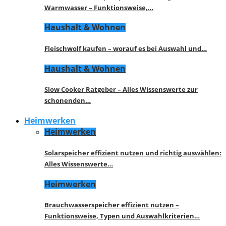
Warmwasser – Funktionsweise,…
Haushalt & Wohnen
Fleischwolf kaufen – worauf es bei Auswahl und…
Haushalt & Wohnen
Slow Cooker Ratgeber – Alles Wissenswerte zur
schonenden…
Heimwerken
Heimwerken
Solarspeicher effizient nutzen und richtig auswählen:
Alles Wissenswerte…
Heimwerken
Brauchwasserspeicher effizient nutzen –
Funktionsweise, Typen und Auswahlkriterien…