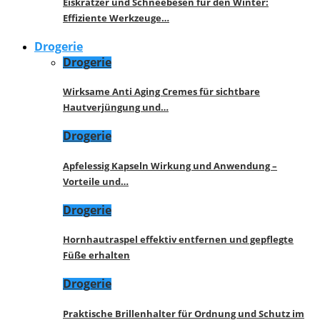
Eiskratzer und Schneebesen für den Winter:
Effiziente Werkzeuge…
Drogerie
Drogerie
Wirksame Anti Aging Cremes für sichtbare
Hautverjüngung und…
Drogerie
Apfelessig Kapseln Wirkung und Anwendung –
Vorteile und…
Drogerie
Hornhautraspel effektiv entfernen und gepflegte
Füße erhalten
Drogerie
Praktische Brillenhalter für Ordnung und Schutz im