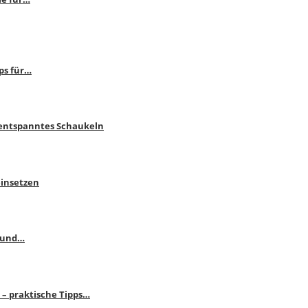
ps für…
 entspanntes Schaukeln
einsetzen
s und…
– praktische Tipps…