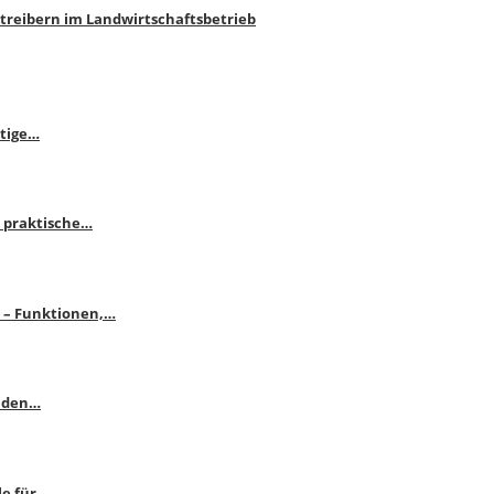
htreibern im Landwirtschaftsbetrieb
itige…
 praktische…
se – Funktionen,…
enden…
le für…