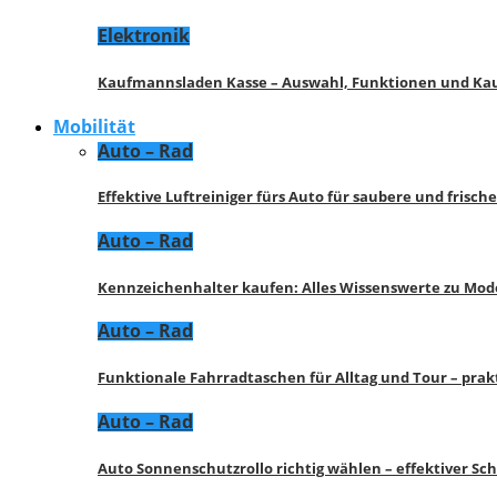
Elektronik
Kaufmannsladen Kasse – Auswahl, Funktionen und K
Mobilität
Auto – Rad
Effektive Luftreiniger fürs Auto für saubere und frisch
Auto – Rad
Kennzeichenhalter kaufen: Alles Wissenswerte zu Mod
Auto – Rad
Funktionale Fahrradtaschen für Alltag und Tour – pra
Auto – Rad
Auto Sonnenschutzrollo richtig wählen – effektiver Sc