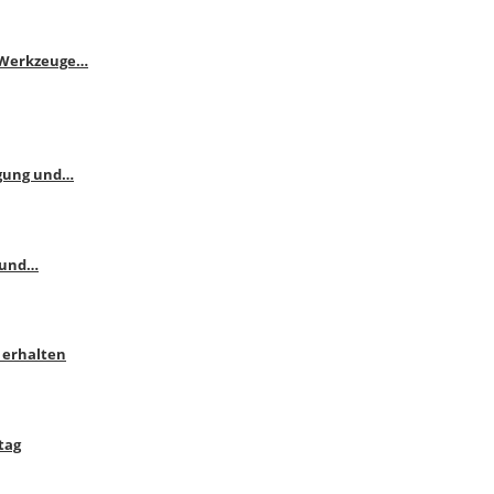
e Werkzeuge…
ngung und…
 und…
 erhalten
tag