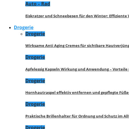
Auto – Rad
Eiskratzer und Schneebesen für den Winter: Effizient
Drogerie
Drogerie
Wirksame Anti Aging Cremes für sichtbare Hautverjü
Drogerie
Apfelessig Kapseln Wirkung und Anwendung – Vorteile
Drogerie
Hornhautraspel effektiv entfernen und gepflegte Füße
Drogerie
Praktische Brillenhalter für Ordnung und Schutz im All
Drogerie