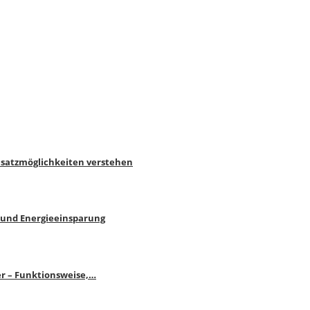
nsatzmöglichkeiten verstehen
 und Energieeinsparung
r – Funktionsweise,…