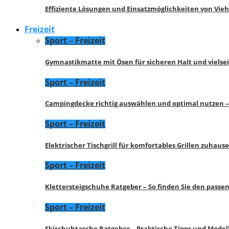
Effiziente Lösungen und Einsatzmöglichkeiten von Vie
Freizeit
Sport – Freizeit
Gymnastikmatte mit Ösen für sicheren Halt und vielse
Sport – Freizeit
Campingdecke richtig auswählen und optimal nutzen –
Sport – Freizeit
Elektrischer Tischgrill für komfortables Grillen zuhau
Sport – Freizeit
Klettersteigschuhe Ratgeber – So finden Sie den pass
Sport – Freizeit
Skischuhtasche Ratgeber – Praktische Tipps und Model