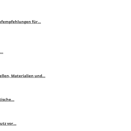
aufempfehlungen für…
e…
ellen, Materialien und…
ktische…
hutz vor…