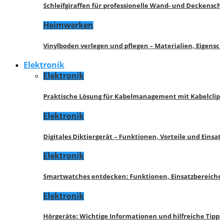
Schleifgiraffen für professionelle Wand- und Deckensch
Heimwerken
Vinylboden verlegen und pflegen – Materialien, Eigen
Elektronik
Elektronik
Praktische Lösung für Kabelmanagement mit Kabelcli
Elektronik
Digitales Diktiergerät – Funktionen, Vorteile und Eins
Elektronik
Smartwatches entdecken: Funktionen, Einsatzbereich
Elektronik
Hörgeräte: Wichtige Informationen und hilfreiche Tipp