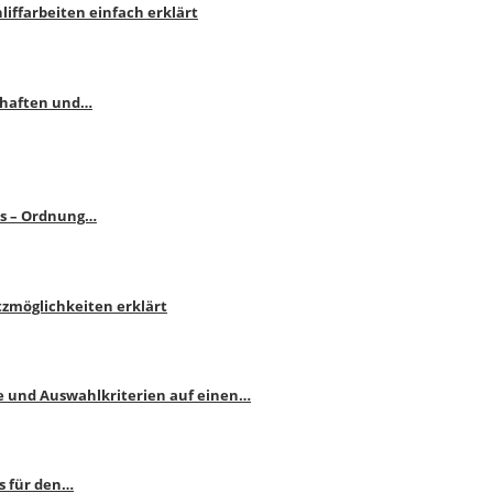
liffarbeiten einfach erklärt
schaften und…
ps – Ordnung…
atzmöglichkeiten erklärt
e und Auswahlkriterien auf einen…
s für den…