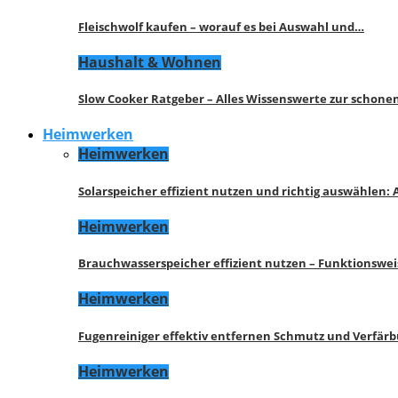
Fleischwolf kaufen – worauf es bei Auswahl und…
Haushalt & Wohnen
Slow Cooker Ratgeber – Alles Wissenswerte zur schon
Heimwerken
Heimwerken
Solarspeicher effizient nutzen und richtig auswählen:
Heimwerken
Brauchwasserspeicher effizient nutzen – Funktionswe
Heimwerken
Fugenreiniger effektiv entfernen Schmutz und Verfär
Heimwerken