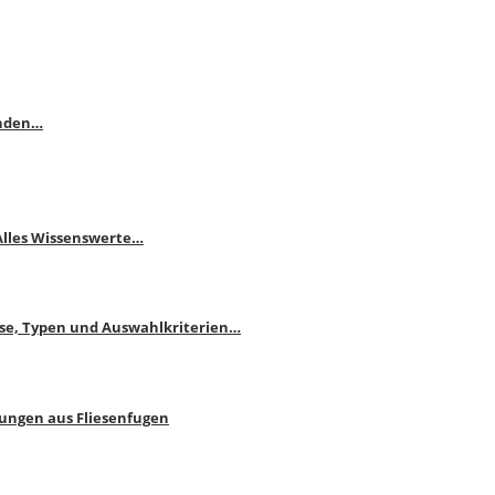
enden…
 Alles Wissenswerte…
ise, Typen und Auswahlkriterien…
bungen aus Fliesenfugen