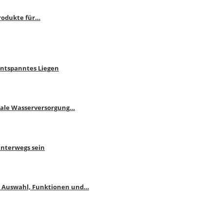
rodukte für…
Entspanntes Liegen
male Wasserversorgung…
unterwegs sein
: Auswahl, Funktionen und…