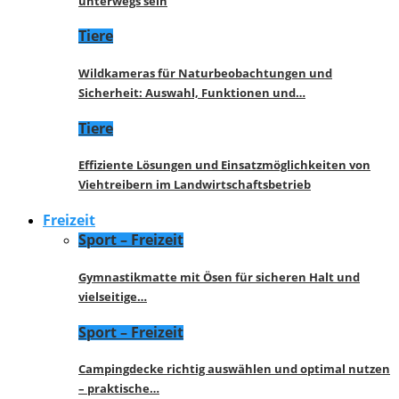
unterwegs sein
Tiere
Wildkameras für Naturbeobachtungen und
Sicherheit: Auswahl, Funktionen und…
Tiere
Effiziente Lösungen und Einsatzmöglichkeiten von
Viehtreibern im Landwirtschaftsbetrieb
Freizeit
Sport – Freizeit
Gymnastikmatte mit Ösen für sicheren Halt und
vielseitige…
Sport – Freizeit
Campingdecke richtig auswählen und optimal nutzen
– praktische…