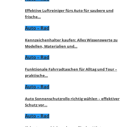
Effektive Luftreiniger fürs Auto für saubere und
frische…
Auto – Rad
Kennzeichenhalter kaufen: Alles Wissenswerte zu
Modellen, Materialien und…
Auto – Rad
Funktionale Fahrradtaschen für Alltag und Tour –
praktische…
Auto – Rad
Auto Sonnenschutzrollo richtig wählen – effektiver
Schutz vor…
Auto – Rad