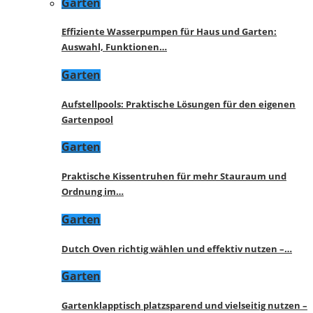
Garten
Effiziente Wasserpumpen für Haus und Garten:
Auswahl, Funktionen…
Garten
Aufstellpools: Praktische Lösungen für den eigenen
Gartenpool
Garten
Praktische Kissentruhen für mehr Stauraum und
Ordnung im…
Garten
Dutch Oven richtig wählen und effektiv nutzen –…
Garten
Gartenklapptisch platzsparend und vielseitig nutzen –