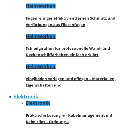
Heimwerken
Fugenreiniger effektiv entfernen Schmutz und
Verfärbungen aus Fliesenfugen
Heimwerken
Schleifgiraffen für professionelle Wand- und
Deckenschliffarbeiten einfach erklärt
Heimwerken
Vinylboden verlegen und pflegen – Materialien,
Eigenschaften und…
Elektronik
Elektronik
Praktische Lösung für Kabelmanagement mit
Kabelclips – Ordnung…