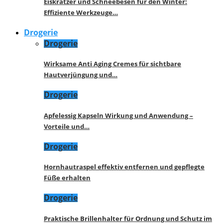
Eiskratzer und Schneebesen für den Winter:
Effiziente Werkzeuge…
Drogerie
Drogerie
Wirksame Anti Aging Cremes für sichtbare
Hautverjüngung und…
Drogerie
Apfelessig Kapseln Wirkung und Anwendung –
Vorteile und…
Drogerie
Hornhautraspel effektiv entfernen und gepflegte
Füße erhalten
Drogerie
Praktische Brillenhalter für Ordnung und Schutz im