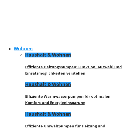
Wohnen
Haushalt & Wohnen
Effiziente Heizungspumpen: Funktion, Auswahl und
Einsatzmöglichkeiten verstehen
Haushalt & Wohnen
Effiziente Warmwasserpumpen für optimalen
Komfort und Energieeinsparung
Haushalt & Wohnen
Effiziente Umwälzpumpen für Heizung und