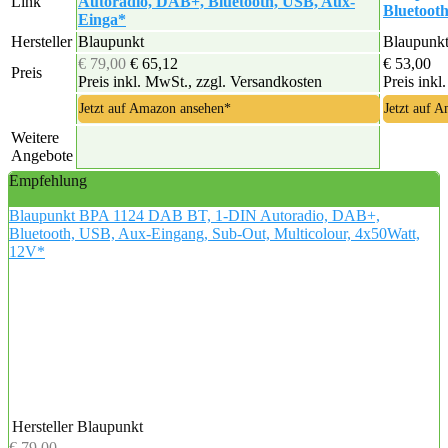
Link
Autoradio, DAB+, Bluetooth, USB, Aux-
Bluetoot
Einga*
Hersteller
Blaupunkt
Blaupunk
€ 79,00
€ 65,12
€ 53,00
Preis
Preis inkl. MwSt., zzgl. Versandkosten
Preis inkl
Jetzt auf Amazon ansehen*
Jetzt auf 
Weitere
Angebote
Empfehlung
Blaupunkt BPA 1124 DAB BT, 1-DIN Autoradio, DAB+,
Bluetooth, USB, Aux-Eingang, Sub-Out, Multicolour, 4x50Watt,
12V*
Hersteller
Blaupunkt
€ 79,00