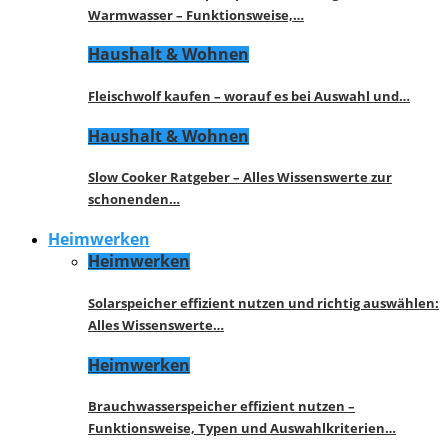
Warmwasser – Funktionsweise,…
Haushalt & Wohnen
Fleischwolf kaufen – worauf es bei Auswahl und…
Haushalt & Wohnen
Slow Cooker Ratgeber – Alles Wissenswerte zur
schonenden…
Heimwerken
Heimwerken
Solarspeicher effizient nutzen und richtig auswählen:
Alles Wissenswerte…
Heimwerken
Brauchwasserspeicher effizient nutzen –
Funktionsweise, Typen und Auswahlkriterien…