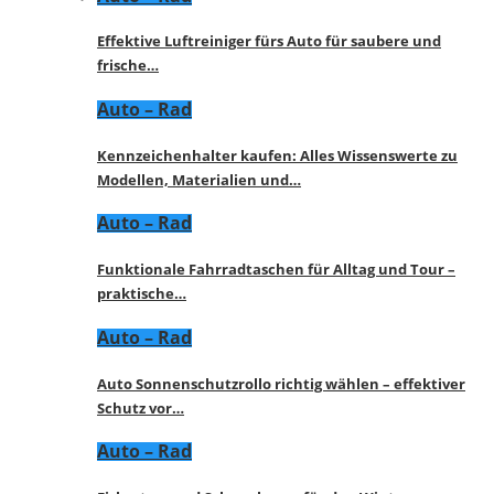
Effektive Luftreiniger fürs Auto für saubere und
frische…
Auto – Rad
Kennzeichenhalter kaufen: Alles Wissenswerte zu
Modellen, Materialien und…
Auto – Rad
Funktionale Fahrradtaschen für Alltag und Tour –
praktische…
Auto – Rad
Auto Sonnenschutzrollo richtig wählen – effektiver
Schutz vor…
Auto – Rad