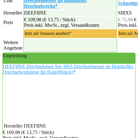
Link
Drechselmesser im Holzkoffer,
Schneidpl
Drechselwerkz*
Hersteller
DEEFIINE
SIIIXS
€ 109,98
(€ 13,75 / Stück)
€ 75,98
€
Preis
Preis inkl. MwSt., zzgl. Versandkosten
Preis inkl
Jetzt auf Amazon ansehen*
Jetzt auf 
Weitere
Angebote
Empfehlung
DEEFIINE Drechseleisen Set, HSS Drechselmesser im Holzkoffer,
Drechselwerkzeug für Holz(8Stück)*
Hersteller
DEEFIINE
€ 109,98
(€ 13,75 / Stück)
Preis inkl. MwSt., zzgl. Versandkosten