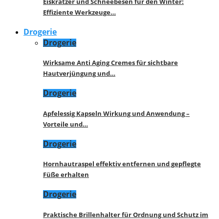
Eiskratzer und Schneebesen für den Winter:
Effiziente Werkzeuge…
Drogerie
Drogerie
Wirksame Anti Aging Cremes für sichtbare
Hautverjüngung und…
Drogerie
Apfelessig Kapseln Wirkung und Anwendung –
Vorteile und…
Drogerie
Hornhautraspel effektiv entfernen und gepflegte
Füße erhalten
Drogerie
Praktische Brillenhalter für Ordnung und Schutz im