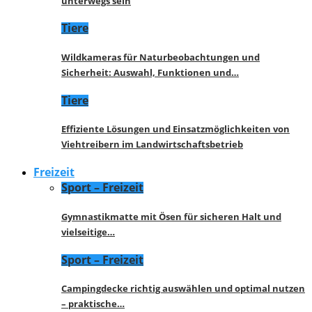
unterwegs sein
Tiere
Wildkameras für Naturbeobachtungen und
Sicherheit: Auswahl, Funktionen und…
Tiere
Effiziente Lösungen und Einsatzmöglichkeiten von
Viehtreibern im Landwirtschaftsbetrieb
Freizeit
Sport – Freizeit
Gymnastikmatte mit Ösen für sicheren Halt und
vielseitige…
Sport – Freizeit
Campingdecke richtig auswählen und optimal nutzen
– praktische…