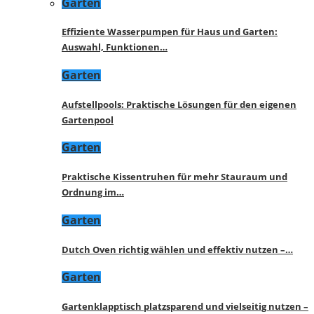
Garten
Effiziente Wasserpumpen für Haus und Garten:
Auswahl, Funktionen…
Garten
Aufstellpools: Praktische Lösungen für den eigenen
Gartenpool
Garten
Praktische Kissentruhen für mehr Stauraum und
Ordnung im…
Garten
Dutch Oven richtig wählen und effektiv nutzen –…
Garten
Gartenklapptisch platzsparend und vielseitig nutzen –