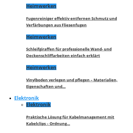
Heimwerken
Fugenreiniger effektiv entfernen Schmutz und
Verfärbungen aus Fliesenfugen
Heimwerken
Schleifgiraffen für professionelle Wand- und
Deckenschliffarbeiten einfach erklärt
Heimwerken
Vinylboden verlegen und pflegen – Materialien,
Eigenschaften und…
Elektronik
Elektronik
Praktische Lösung für Kabelmanagement mit
Kabelclips – Ordnung…