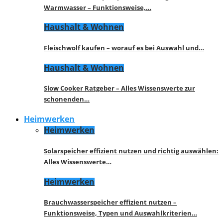
Warmwasser – Funktionsweise,…
Haushalt & Wohnen
Fleischwolf kaufen – worauf es bei Auswahl und…
Haushalt & Wohnen
Slow Cooker Ratgeber – Alles Wissenswerte zur
schonenden…
Heimwerken
Heimwerken
Solarspeicher effizient nutzen und richtig auswählen:
Alles Wissenswerte…
Heimwerken
Brauchwasserspeicher effizient nutzen –
Funktionsweise, Typen und Auswahlkriterien…