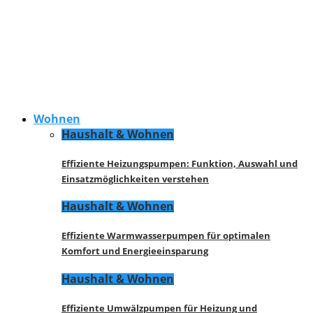
Wohnen
Haushalt & Wohnen
Effiziente Heizungspumpen: Funktion, Auswahl und
Einsatzmöglichkeiten verstehen
Haushalt & Wohnen
Effiziente Warmwasserpumpen für optimalen
Komfort und Energieeinsparung
Haushalt & Wohnen
Effiziente Umwälzpumpen für Heizung und