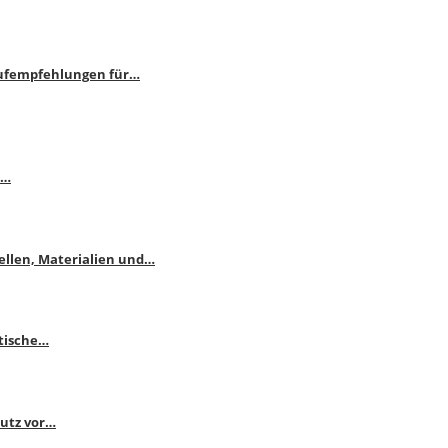
aufempfehlungen für…
e…
ellen, Materialien und…
ktische…
hutz vor…