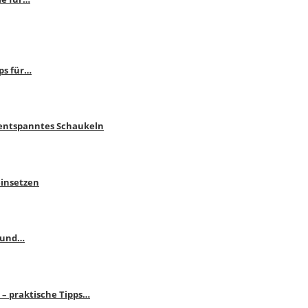
ps für…
 entspanntes Schaukeln
einsetzen
s und…
– praktische Tipps…