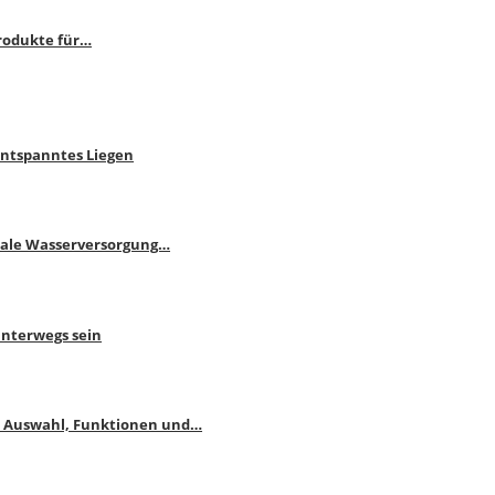
rodukte für…
Entspanntes Liegen
male Wasserversorgung…
unterwegs sein
: Auswahl, Funktionen und…