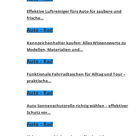
Effektive Luftreiniger fürs Auto für saubere und
frische…
Auto – Rad
Kennzeichenhalter kaufen: Alles Wissenswerte zu
Modellen, Materialien und…
Auto – Rad
Funktionale Fahrradtaschen für Alltag und Tour –
praktische…
Auto – Rad
Auto Sonnenschutzrollo richtig wählen – effektiver
Schutz vor…
Auto – Rad