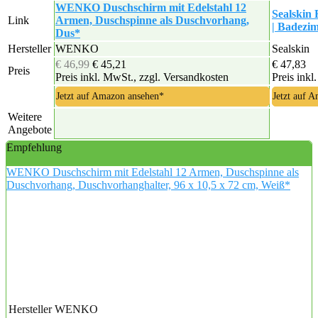
WENKO Duschschirm mit Edelstahl 12
Sealskin
Link
Armen, Duschspinne als Duschvorhang,
| Badezi
Dus*
Hersteller
WENKO
Sealskin
€ 46,99
€ 45,21
€ 47,83
Preis
Preis inkl. MwSt., zzgl. Versandkosten
Preis inkl
Jetzt auf Amazon ansehen*
Jetzt auf 
Weitere
Angebote
Empfehlung
WENKO Duschschirm mit Edelstahl 12 Armen, Duschspinne als
Duschvorhang, Duschvorhanghalter, 96 x 10,5 x 72 cm, Weiß*
Hersteller
WENKO