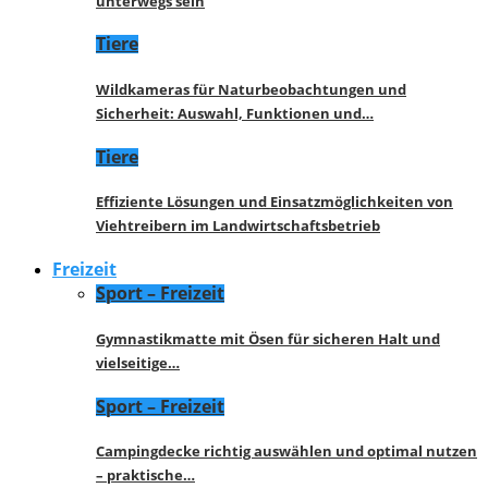
unterwegs sein
Tiere
Wildkameras für Naturbeobachtungen und
Sicherheit: Auswahl, Funktionen und…
Tiere
Effiziente Lösungen und Einsatzmöglichkeiten von
Viehtreibern im Landwirtschaftsbetrieb
Freizeit
Sport – Freizeit
Gymnastikmatte mit Ösen für sicheren Halt und
vielseitige…
Sport – Freizeit
Campingdecke richtig auswählen und optimal nutzen
– praktische…