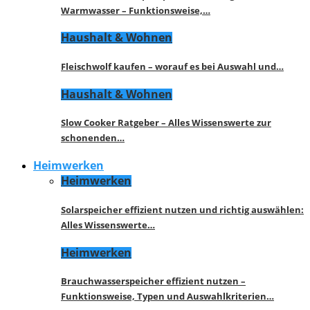
Warmwasser – Funktionsweise,…
Haushalt & Wohnen
Fleischwolf kaufen – worauf es bei Auswahl und…
Haushalt & Wohnen
Slow Cooker Ratgeber – Alles Wissenswerte zur
schonenden…
Heimwerken
Heimwerken
Solarspeicher effizient nutzen und richtig auswählen:
Alles Wissenswerte…
Heimwerken
Brauchwasserspeicher effizient nutzen –
Funktionsweise, Typen und Auswahlkriterien…