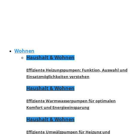
Wohnen
Haushalt & Wohnen
Effiziente Heizungspumpen: Funktion, Auswahl und
Einsatzmöglichkeiten verstehen
Haushalt & Wohnen
Effiziente Warmwasserpumpen für optimalen
Komfort und Energieeinsparung
Haushalt & Wohnen
Effiziente Umwälzpumpen für Heizung und