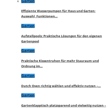
Garten
Effiziente Wasserpumpen für Haus und Garten:
Auswahl, Funktionen…
Garten
Aufstellpools: Praktische Lösungen für den eigenen
Gartenpool
Garten
Praktische Kissentruhen für mehr Stauraum und
Ordnung im…
Garten
Dutch Oven richtig wählen und effektiv nutzen –…
Garten
Gartenklapptisch platzsparend und vielseitig nutzen –