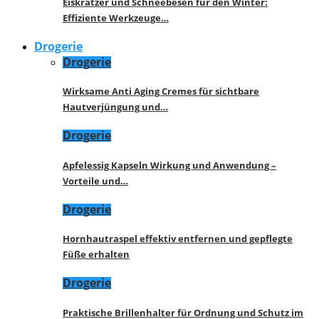
Eiskratzer und Schneebesen für den Winter:
Effiziente Werkzeuge…
Drogerie
Drogerie
Wirksame Anti Aging Cremes für sichtbare
Hautverjüngung und…
Drogerie
Apfelessig Kapseln Wirkung und Anwendung –
Vorteile und…
Drogerie
Hornhautraspel effektiv entfernen und gepflegte
Füße erhalten
Drogerie
Praktische Brillenhalter für Ordnung und Schutz im