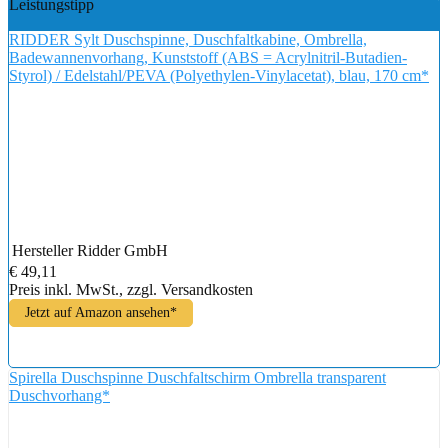
Leistungstipp
RIDDER Sylt Duschspinne, Duschfaltkabine, Ombrella,
Badewannenvorhang, Kunststoff (ABS = Acrylnitril-Butadien-
Styrol) / Edelstahl/PEVA (Polyethylen-Vinylacetat), blau, 170 cm*
Hersteller
Ridder GmbH
€ 49,11
Preis inkl. MwSt., zzgl. Versandkosten
Jetzt auf Amazon ansehen*
Spirella Duschspinne Duschfaltschirm Ombrella transparent
Duschvorhang*