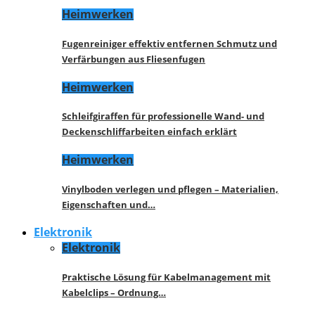
Heimwerken
Fugenreiniger effektiv entfernen Schmutz und
Verfärbungen aus Fliesenfugen
Heimwerken
Schleifgiraffen für professionelle Wand- und
Deckenschliffarbeiten einfach erklärt
Heimwerken
Vinylboden verlegen und pflegen – Materialien,
Eigenschaften und…
Elektronik
Elektronik
Praktische Lösung für Kabelmanagement mit
Kabelclips – Ordnung…