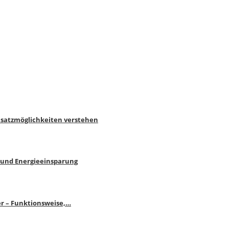
nsatzmöglichkeiten verstehen
 und Energieeinsparung
r – Funktionsweise,…