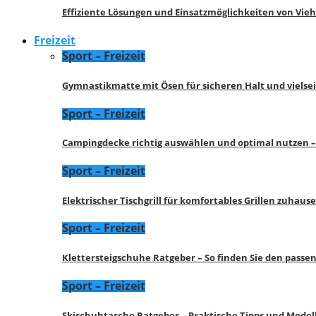
Effiziente Lösungen und Einsatzmöglichkeiten von Vie
Freizeit
Sport – Freizeit
Gymnastikmatte mit Ösen für sicheren Halt und vielse
Sport – Freizeit
Campingdecke richtig auswählen und optimal nutzen –
Sport – Freizeit
Elektrischer Tischgrill für komfortables Grillen zuhau
Sport – Freizeit
Klettersteigschuhe Ratgeber – So finden Sie den pass
Sport – Freizeit
Skischuhtasche Ratgeber – Praktische Tipps und Model