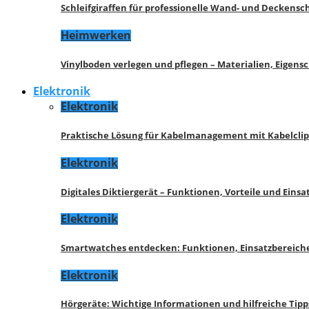
Schleifgiraffen für professionelle Wand- und Deckensch
Heimwerken
Vinylboden verlegen und pflegen – Materialien, Eigen
Elektronik
Elektronik
Praktische Lösung für Kabelmanagement mit Kabelcli
Elektronik
Digitales Diktiergerät – Funktionen, Vorteile und Eins
Elektronik
Smartwatches entdecken: Funktionen, Einsatzbereich
Elektronik
Hörgeräte: Wichtige Informationen und hilfreiche Tipp