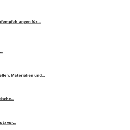
aufempfehlungen für…
e…
ellen, Materialien und…
ktische…
hutz vor…