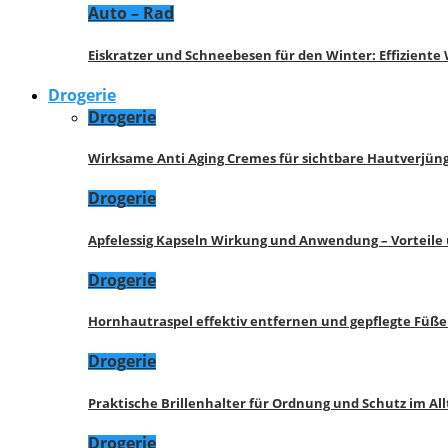
Auto – Rad
Eiskratzer und Schneebesen für den Winter: Effizient
Drogerie
Drogerie
Wirksame Anti Aging Cremes für sichtbare Hautverjü
Drogerie
Apfelessig Kapseln Wirkung und Anwendung – Vorteile
Drogerie
Hornhautraspel effektiv entfernen und gepflegte Füße
Drogerie
Praktische Brillenhalter für Ordnung und Schutz im All
Drogerie