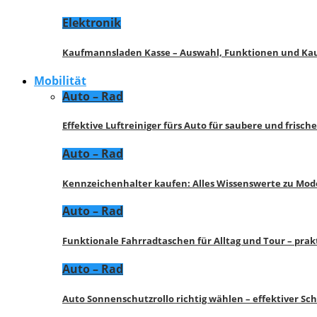
Elektronik
Kaufmannsladen Kasse – Auswahl, Funktionen und K
Mobilität
Auto – Rad
Effektive Luftreiniger fürs Auto für saubere und frisch
Auto – Rad
Kennzeichenhalter kaufen: Alles Wissenswerte zu Mod
Auto – Rad
Funktionale Fahrradtaschen für Alltag und Tour – pra
Auto – Rad
Auto Sonnenschutzrollo richtig wählen – effektiver Sc