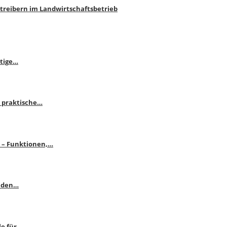
htreibern im Landwirtschaftsbetrieb
itige…
 praktische…
se – Funktionen,…
enden…
le für…