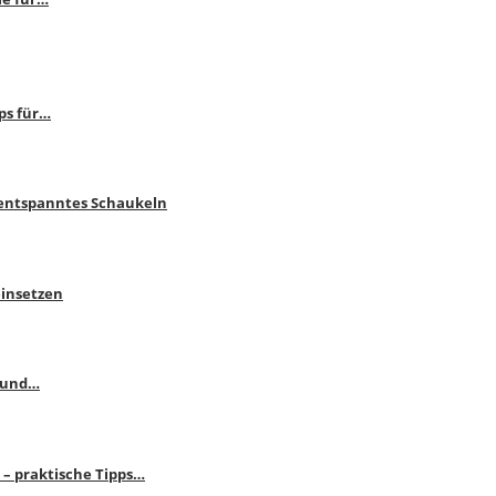
ps für…
 entspanntes Schaukeln
einsetzen
s und…
– praktische Tipps…