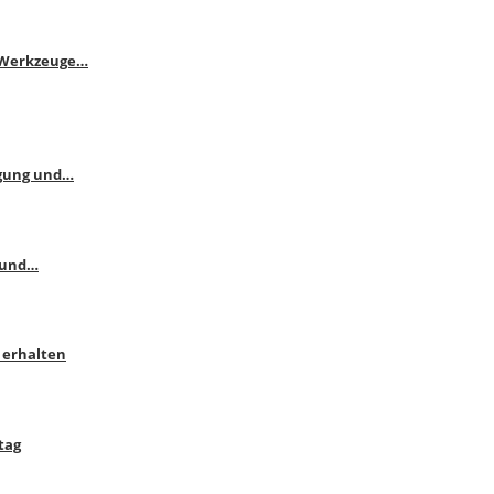
e Werkzeuge…
ngung und…
 und…
 erhalten
tag