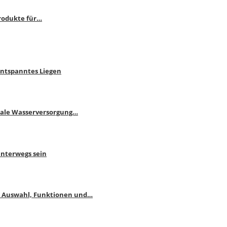
rodukte für…
Entspanntes Liegen
male Wasserversorgung…
unterwegs sein
: Auswahl, Funktionen und…