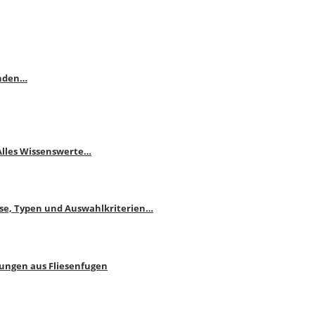
enden…
 Alles Wissenswerte…
ise, Typen und Auswahlkriterien…
bungen aus Fliesenfugen