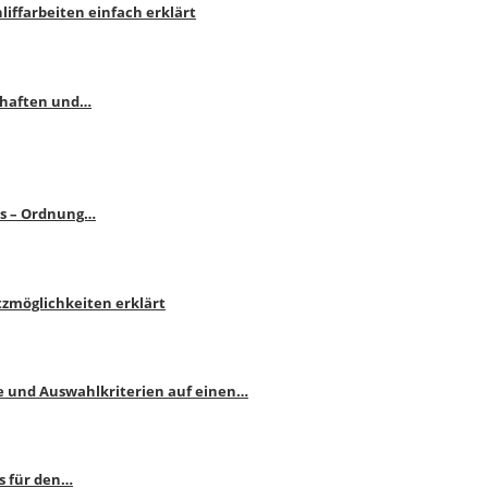
liffarbeiten einfach erklärt
schaften und…
ps – Ordnung…
atzmöglichkeiten erklärt
e und Auswahlkriterien auf einen…
s für den…