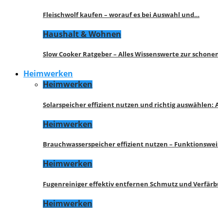
Fleischwolf kaufen – worauf es bei Auswahl und…
Haushalt & Wohnen
Slow Cooker Ratgeber – Alles Wissenswerte zur schon
Heimwerken
Heimwerken
Solarspeicher effizient nutzen und richtig auswählen:
Heimwerken
Brauchwasserspeicher effizient nutzen – Funktionswe
Heimwerken
Fugenreiniger effektiv entfernen Schmutz und Verfär
Heimwerken