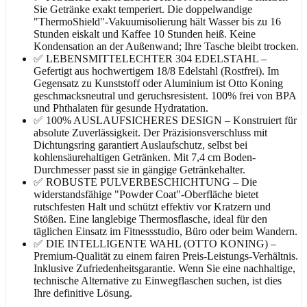
Sie Getränke exakt temperiert. Die doppelwandige
"ThermoShield"-Vakuumisolierung hält Wasser bis zu 16
Stunden eiskalt und Kaffee 10 Stunden heiß. Keine
Kondensation an der Außenwand; Ihre Tasche bleibt trocken.
✅ LEBENSMITTELECHTER 304 EDELSTAHL –
Gefertigt aus hochwertigem 18/8 Edelstahl (Rostfrei). Im
Gegensatz zu Kunststoff oder Aluminium ist Otto Koning
geschmacksneutral und geruchsresistent. 100% frei von BPA
und Phthalaten für gesunde Hydratation.
✅ 100% AUSLAUFSICHERES DESIGN – Konstruiert für
absolute Zuverlässigkeit. Der Präzisionsverschluss mit
Dichtungsring garantiert Auslaufschutz, selbst bei
kohlensäurehaltigen Getränken. Mit 7,4 cm Boden-
Durchmesser passt sie in gängige Getränkehalter.
✅ ROBUSTE PULVERBESCHICHTUNG – Die
widerstandsfähige "Powder Coat"-Oberfläche bietet
rutschfesten Halt und schützt effektiv vor Kratzern und
Stößen. Eine langlebige Thermosflasche, ideal für den
täglichen Einsatz im Fitnessstudio, Büro oder beim Wandern.
✅ DIE INTELLIGENTE WAHL (OTTO KONING) –
Premium-Qualität zu einem fairen Preis-Leistungs-Verhältnis.
Inklusive Zufriedenheitsgarantie. Wenn Sie eine nachhaltige,
technische Alternative zu Einwegflaschen suchen, ist dies
Ihre definitive Lösung.