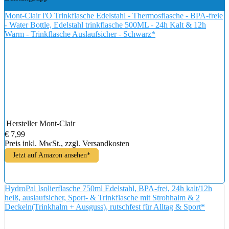
Mont-Clair l'O Trinkflasche Edelstahl - Thermosflasche - BPA-freie
- Water Bottle, Edelstahl trinkflasche 500ML - 24h Kalt & 12h
Warm - Trinkflasche Auslaufsicher - Schwarz*
Hersteller
Mont-Clair
€ 7,99
Preis inkl. MwSt., zzgl. Versandkosten
Jetzt auf Amazon ansehen*
HydroPal Isolierflasche 750ml Edelstahl, BPA-frei, 24h kalt/12h
heiß, auslaufsicher, Sport- & Trinkflasche mit Strohhalm & 2
Deckeln(Trinkhalm + Ausguss), rutschfest für Alltag & Sport*