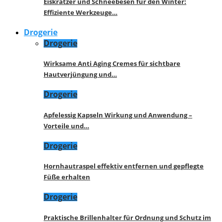
Eiskratzer und Schneebesen für den Winter:
Effiziente Werkzeuge…
Drogerie
Drogerie
Wirksame Anti Aging Cremes für sichtbare
Hautverjüngung und…
Drogerie
Apfelessig Kapseln Wirkung und Anwendung –
Vorteile und…
Drogerie
Hornhautraspel effektiv entfernen und gepflegte
Füße erhalten
Drogerie
Praktische Brillenhalter für Ordnung und Schutz im