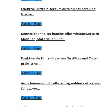
Effektive Luftreiniger fürs Auto für saubere und
frische…
Auto – Rad
Kennzeichenhalter kaufen: Alles Wissenswerte zu
Modellen, Materialien und…
Auto – Rad
Funktionale Fahrradtaschen für Alltag und Tour –
praktische…
Auto – Rad
Auto Sonnenschutzrollo richtig wählen – effektiver
Schutz vor…
Auto – Rad