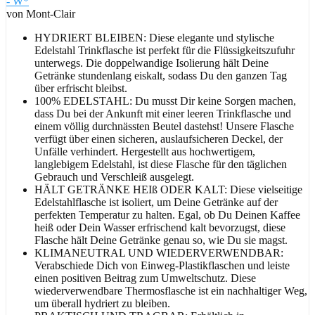
- W*
von Mont-Clair
HYDRIERT BLEIBEN: Diese elegante und stylische
Edelstahl Trinkflasche ist perfekt für die Flüssigkeitszufuhr
unterwegs. Die doppelwandige Isolierung hält Deine
Getränke stundenlang eiskalt, sodass Du den ganzen Tag
über erfrischt bleibst.
100% EDELSTAHL: Du musst Dir keine Sorgen machen,
dass Du bei der Ankunft mit einer leeren Trinkflasche und
einem völlig durchnässten Beutel dastehst! Unsere Flasche
verfügt über einen sicheren, auslaufsicheren Deckel, der
Unfälle verhindert. Hergestellt aus hochwertigem,
langlebigem Edelstahl, ist diese Flasche für den täglichen
Gebrauch und Verschleiß ausgelegt.
HÄLT GETRÄNKE HEIß ODER KALT: Diese vielseitige
Edelstahlflasche ist isoliert, um Deine Getränke auf der
perfekten Temperatur zu halten. Egal, ob Du Deinen Kaffee
heiß oder Dein Wasser erfrischend kalt bevorzugst, diese
Flasche hält Deine Getränke genau so, wie Du sie magst.
KLIMANEUTRAL UND WIEDERVERWENDBAR:
Verabschiede Dich von Einweg-Plastikflaschen und leiste
einen positiven Beitrag zum Umweltschutz. Diese
wiederverwendbare Thermosflasche ist ein nachhaltiger Weg,
um überall hydriert zu bleiben.