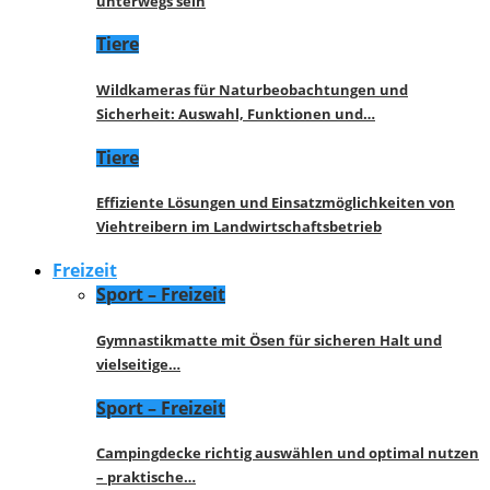
unterwegs sein
Tiere
Wildkameras für Naturbeobachtungen und
Sicherheit: Auswahl, Funktionen und…
Tiere
Effiziente Lösungen und Einsatzmöglichkeiten von
Viehtreibern im Landwirtschaftsbetrieb
Freizeit
Sport – Freizeit
Gymnastikmatte mit Ösen für sicheren Halt und
vielseitige…
Sport – Freizeit
Campingdecke richtig auswählen und optimal nutzen
– praktische…