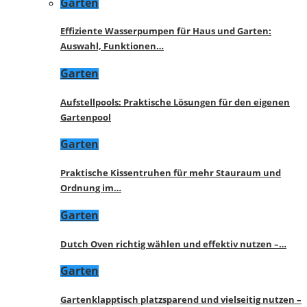
Garten
Effiziente Wasserpumpen für Haus und Garten:
Auswahl, Funktionen…
Garten
Aufstellpools: Praktische Lösungen für den eigenen
Gartenpool
Garten
Praktische Kissentruhen für mehr Stauraum und
Ordnung im…
Garten
Dutch Oven richtig wählen und effektiv nutzen –…
Garten
Gartenklapptisch platzsparend und vielseitig nutzen –