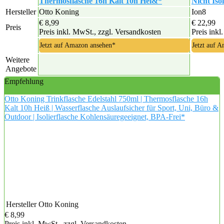
Thermosflasche 16h Kalt 10h Hei&*
Nicht Isol
Hersteller
Otto Koning
Ion8
€ 8,99
€ 22,99
Preis
Preis inkl. MwSt., zzgl. Versandkosten
Preis inkl
Jetzt auf Amazon ansehen*
Jetzt auf 
Weitere
Angebote
Empfehlung
Otto Koning Trinkflasche Edelstahl 750ml | Thermosflasche 16h
Kalt 10h Heiß | Wasserflasche Auslaufsicher für Sport, Uni, Büro &
Outdoor | Isolierflasche Kohlensäuregeeignet, BPA-Frei*
Hersteller
Otto Koning
€ 8,99
Preis inkl. MwSt., zzgl. Versandkosten