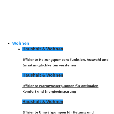
Wohnen
Haushalt & Wohnen
Effiziente Heizungspumpen: Funktion, Auswahl und
Einsatzmöglichkeiten verstehen
Haushalt & Wohnen
Effiziente Warmwasserpumpen für optimalen
Komfort und Energieeinsparung
Haushalt & Wohnen
Effiziente Umwälzpumpen für Heizung und