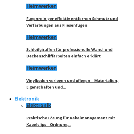
Heimwerken
Fugenreiniger effektiv entfernen Schmutz und
Verfärbungen aus Fliesenfugen
Heimwerken
Schleifgiraffen für professionelle Wand- und
Deckenschliffarbeiten einfach erklärt
Heimwerken
Vinylboden verlegen und pflegen – Materialien,
Eigenschaften und…
Elektronik
Elektronik
Praktische Lösung für Kabelmanagement mit
Kabelclips – Ordnung…