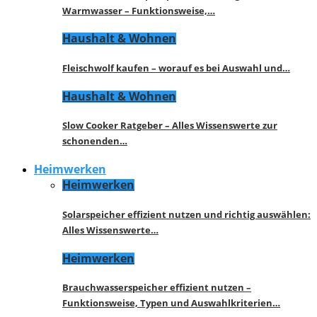
Warmwasser – Funktionsweise,…
Haushalt & Wohnen
Fleischwolf kaufen – worauf es bei Auswahl und…
Haushalt & Wohnen
Slow Cooker Ratgeber – Alles Wissenswerte zur
schonenden…
Heimwerken
Heimwerken
Solarspeicher effizient nutzen und richtig auswählen:
Alles Wissenswerte…
Heimwerken
Brauchwasserspeicher effizient nutzen –
Funktionsweise, Typen und Auswahlkriterien…