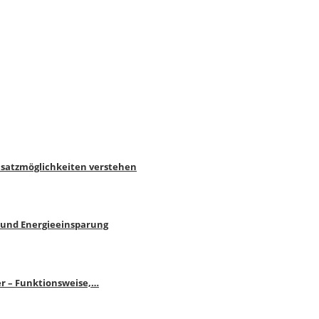
nsatzmöglichkeiten verstehen
 und Energieeinsparung
r – Funktionsweise,…