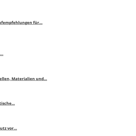
aufempfehlungen für…
e…
ellen, Materialien und…
ktische…
hutz vor…