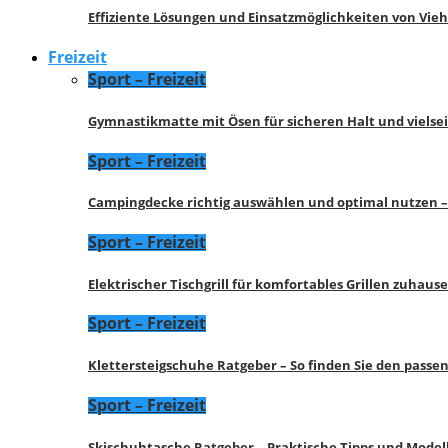
Effiziente Lösungen und Einsatzmöglichkeiten von Vie
Freizeit
Sport – Freizeit
Gymnastikmatte mit Ösen für sicheren Halt und vielse
Sport – Freizeit
Campingdecke richtig auswählen und optimal nutzen –
Sport – Freizeit
Elektrischer Tischgrill für komfortables Grillen zuhau
Sport – Freizeit
Klettersteigschuhe Ratgeber – So finden Sie den pass
Sport – Freizeit
Skischuhtasche Ratgeber – Praktische Tipps und Model