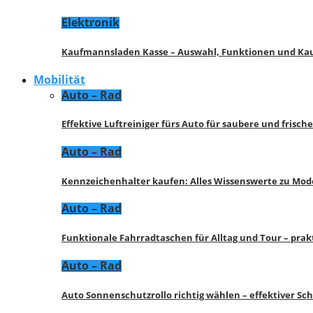
Elektronik
Kaufmannsladen Kasse – Auswahl, Funktionen und K
Mobilität
Auto – Rad
Effektive Luftreiniger fürs Auto für saubere und frisch
Auto – Rad
Kennzeichenhalter kaufen: Alles Wissenswerte zu Mod
Auto – Rad
Funktionale Fahrradtaschen für Alltag und Tour – pra
Auto – Rad
Auto Sonnenschutzrollo richtig wählen – effektiver Sc