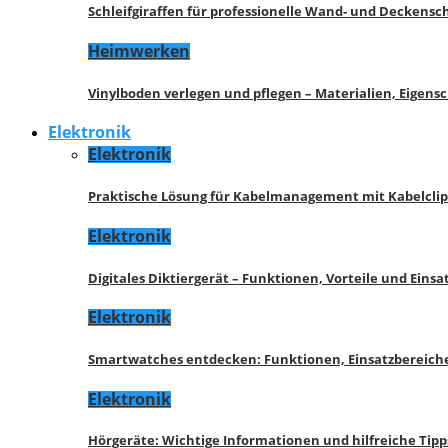
Schleifgiraffen für professionelle Wand- und Deckensch
Heimwerken
Vinylboden verlegen und pflegen – Materialien, Eigen
Elektronik
Elektronik
Praktische Lösung für Kabelmanagement mit Kabelcli
Elektronik
Digitales Diktiergerät – Funktionen, Vorteile und Eins
Elektronik
Smartwatches entdecken: Funktionen, Einsatzbereich
Elektronik
Hörgeräte: Wichtige Informationen und hilfreiche Tipp