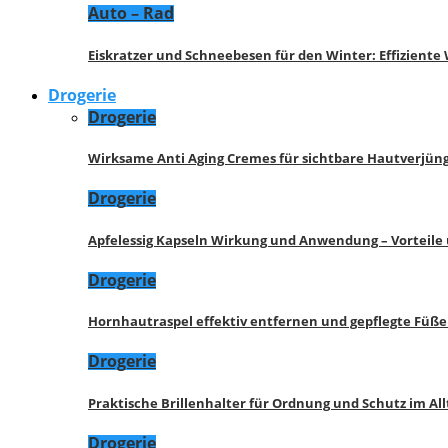
Auto – Rad
Eiskratzer und Schneebesen für den Winter: Effizient
Drogerie
Drogerie
Wirksame Anti Aging Cremes für sichtbare Hautverjü
Drogerie
Apfelessig Kapseln Wirkung und Anwendung – Vorteile
Drogerie
Hornhautraspel effektiv entfernen und gepflegte Füße
Drogerie
Praktische Brillenhalter für Ordnung und Schutz im All
Drogerie