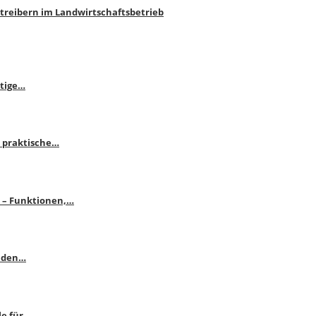
htreibern im Landwirtschaftsbetrieb
itige…
 praktische…
se – Funktionen,…
enden…
le für…