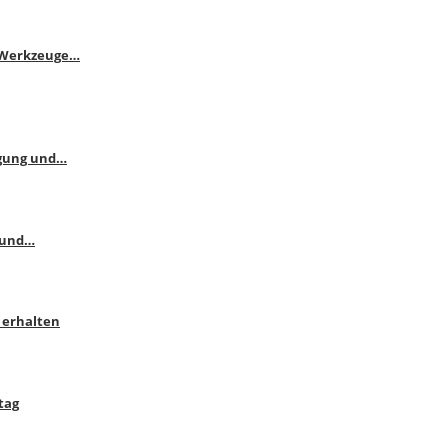
e Werkzeuge…
ngung und…
 und…
 erhalten
tag