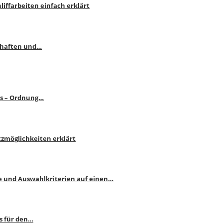
liffarbeiten einfach erklärt
schaften und…
ps – Ordnung…
atzmöglichkeiten erklärt
e und Auswahlkriterien auf einen…
s für den…