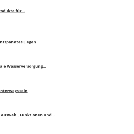
rodukte für…
Entspanntes Liegen
male Wasserversorgung…
unterwegs sein
: Auswahl, Funktionen und…