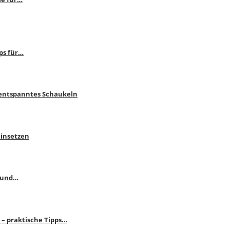
ps für…
 entspanntes Schaukeln
einsetzen
s und…
– praktische Tipps…