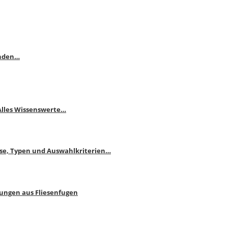
enden…
 Alles Wissenswerte…
ise, Typen und Auswahlkriterien…
bungen aus Fliesenfugen