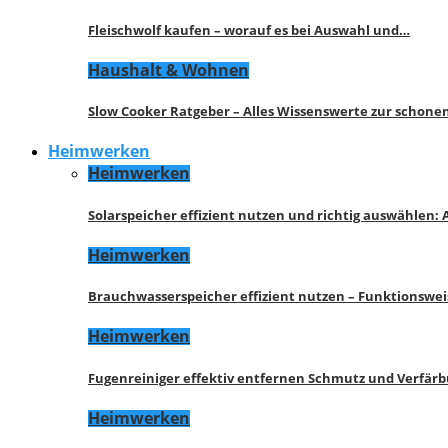
Fleischwolf kaufen – worauf es bei Auswahl und…
Haushalt & Wohnen
Slow Cooker Ratgeber – Alles Wissenswerte zur schon
Heimwerken
Heimwerken
Solarspeicher effizient nutzen und richtig auswählen:
Heimwerken
Brauchwasserspeicher effizient nutzen – Funktionswe
Heimwerken
Fugenreiniger effektiv entfernen Schmutz und Verfär
Heimwerken