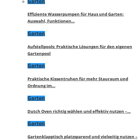
Garten
Effiziente Wasserpumpen für Haus und Garten:
Auswahl, Funktionen…
Garten
Aufstellpools: Praktische Lösungen für den eigenen
Gartenpool
Garten
Praktische Kissentruhen für mehr Stauraum und
Ordnung im…
Garten
Dutch Oven richtig wählen und effektiv nutzen –…
Garten
Gartenklapptisch platzsparend und vielseitig nutzen –