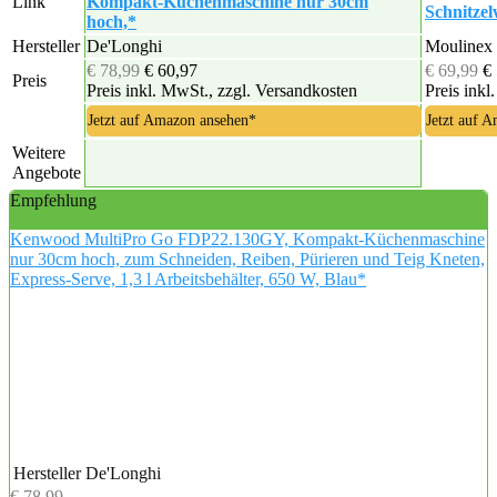
Link
Kompakt-Küchenmaschine nur 30cm
Schnitze
hoch,*
Hersteller
De'Longhi
Moulinex
€ 78,99
€ 60,97
€ 69,99
€
Preis
Preis inkl. MwSt., zzgl. Versandkosten
Preis inkl
Jetzt auf Amazon ansehen*
Jetzt auf 
Weitere
Angebote
Empfehlung
Kenwood MultiPro Go FDP22.130GY, Kompakt-Küchenmaschine
nur 30cm hoch, zum Schneiden, Reiben, Pürieren und Teig Kneten,
Express-Serve, 1,3 l Arbeitsbehälter, 650 W, Blau*
Hersteller
De'Longhi
€ 78,99