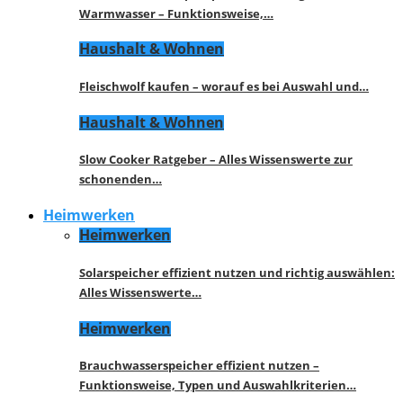
Warmwasser – Funktionsweise,…
Haushalt & Wohnen
Fleischwolf kaufen – worauf es bei Auswahl und…
Haushalt & Wohnen
Slow Cooker Ratgeber – Alles Wissenswerte zur
schonenden…
Heimwerken
Heimwerken
Solarspeicher effizient nutzen und richtig auswählen:
Alles Wissenswerte…
Heimwerken
Brauchwasserspeicher effizient nutzen –
Funktionsweise, Typen und Auswahlkriterien…