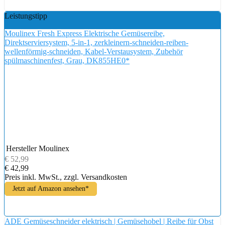
Leistungstipp
Moulinex Fresh Express Elektrische Gemüsereibe,
Direktserviersystem, 5-in-1, zerkleinern-schneiden-reiben-
wellenförmig-schneiden, Kabel-Verstausystem, Zubehör
spülmaschinenfest, Grau, DK855HE0*
Hersteller
Moulinex
€ 52,99
€ 42,99
Preis inkl. MwSt., zzgl. Versandkosten
Jetzt auf Amazon ansehen*
ADE Gemüseschneider elektrisch | Gemüsehobel | Reibe für Obst