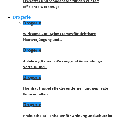
Eiskratzer und Schneebesen für den Winter:
Effiziente Werkzeuge…
Drogerie
Drogerie
Wirksame Anti Aging Cremes für sichtbare
Hautverjüngung und…
Drogerie
Apfelessig Kapseln Wirkung und Anwendung –
Vorteile und…
Drogerie
Hornhautraspel effektiv entfernen und gepflegte
Füße erhalten
Drogerie
Praktische Brillenhalter für Ordnung und Schutz im