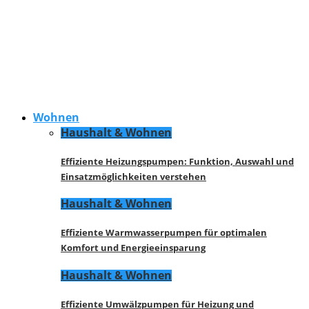
Wohnen
Haushalt & Wohnen
Effiziente Heizungspumpen: Funktion, Auswahl und
Einsatzmöglichkeiten verstehen
Haushalt & Wohnen
Effiziente Warmwasserpumpen für optimalen
Komfort und Energieeinsparung
Haushalt & Wohnen
Effiziente Umwälzpumpen für Heizung und