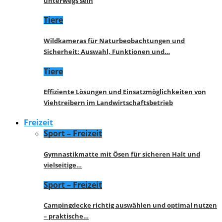
unterwegs sein
Tiere
Wildkameras für Naturbeobachtungen und
Sicherheit: Auswahl, Funktionen und…
Tiere
Effiziente Lösungen und Einsatzmöglichkeiten von
Viehtreibern im Landwirtschaftsbetrieb
Freizeit
Sport – Freizeit
Gymnastikmatte mit Ösen für sicheren Halt und
vielseitige…
Sport – Freizeit
Campingdecke richtig auswählen und optimal nutzen
– praktische…