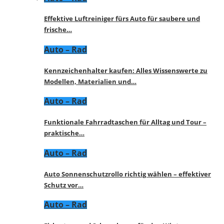
Effektive Luftreiniger fürs Auto für saubere und
frische…
Auto – Rad
Kennzeichenhalter kaufen: Alles Wissenswerte zu
Modellen, Materialien und…
Auto – Rad
Funktionale Fahrradtaschen für Alltag und Tour –
praktische…
Auto – Rad
Auto Sonnenschutzrollo richtig wählen – effektiver
Schutz vor…
Auto – Rad