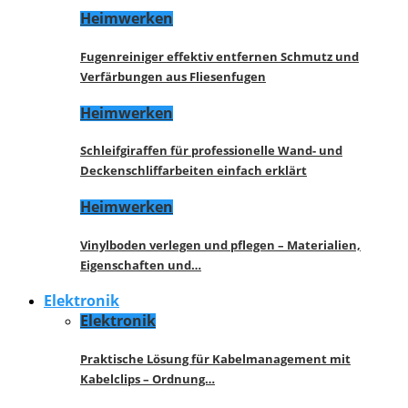
Heimwerken
Fugenreiniger effektiv entfernen Schmutz und
Verfärbungen aus Fliesenfugen
Heimwerken
Schleifgiraffen für professionelle Wand- und
Deckenschliffarbeiten einfach erklärt
Heimwerken
Vinylboden verlegen und pflegen – Materialien,
Eigenschaften und…
Elektronik
Elektronik
Praktische Lösung für Kabelmanagement mit
Kabelclips – Ordnung…