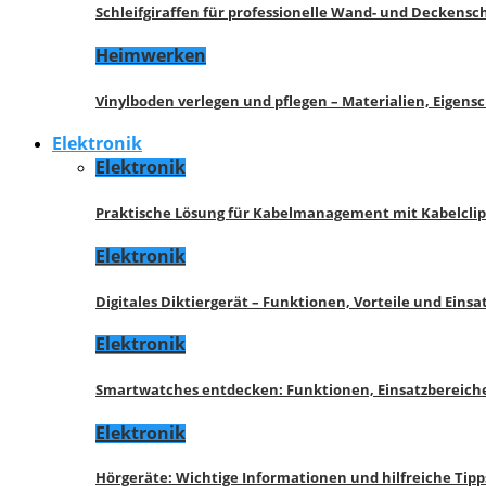
Schleifgiraffen für professionelle Wand- und Deckensch
Heimwerken
Vinylboden verlegen und pflegen – Materialien, Eigen
Elektronik
Elektronik
Praktische Lösung für Kabelmanagement mit Kabelcli
Elektronik
Digitales Diktiergerät – Funktionen, Vorteile und Eins
Elektronik
Smartwatches entdecken: Funktionen, Einsatzbereich
Elektronik
Hörgeräte: Wichtige Informationen und hilfreiche Tipp