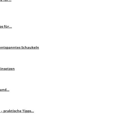
ps für…
 entspanntes Schaukeln
einsetzen
s und…
– praktische Tipps…