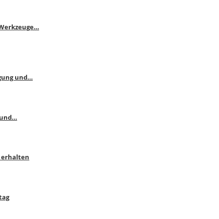
e Werkzeuge…
ngung und…
 und…
 erhalten
tag