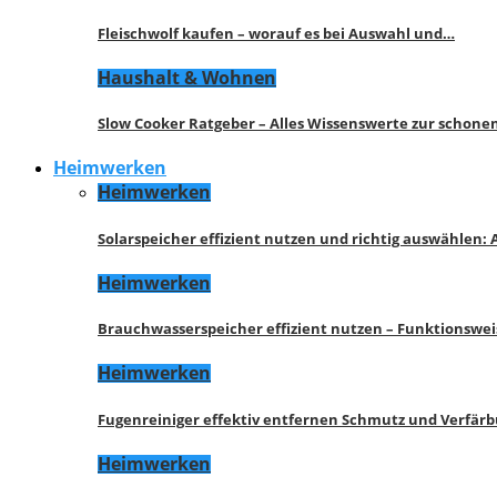
Fleischwolf kaufen – worauf es bei Auswahl und…
Haushalt & Wohnen
Slow Cooker Ratgeber – Alles Wissenswerte zur schon
Heimwerken
Heimwerken
Solarspeicher effizient nutzen und richtig auswählen:
Heimwerken
Brauchwasserspeicher effizient nutzen – Funktionswe
Heimwerken
Fugenreiniger effektiv entfernen Schmutz und Verfär
Heimwerken