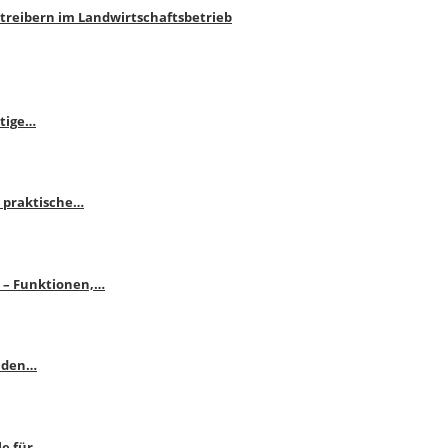
htreibern im Landwirtschaftsbetrieb
itige…
 praktische…
se – Funktionen,…
enden…
le für…