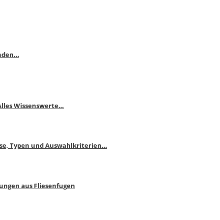
enden…
 Alles Wissenswerte…
ise, Typen und Auswahlkriterien…
bungen aus Fliesenfugen