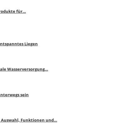
rodukte für…
Entspanntes Liegen
male Wasserversorgung…
unterwegs sein
: Auswahl, Funktionen und…