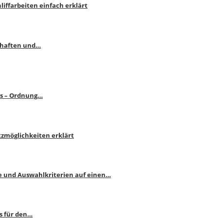
liffarbeiten einfach erklärt
schaften und…
ps – Ordnung…
atzmöglichkeiten erklärt
e und Auswahlkriterien auf einen…
s für den…