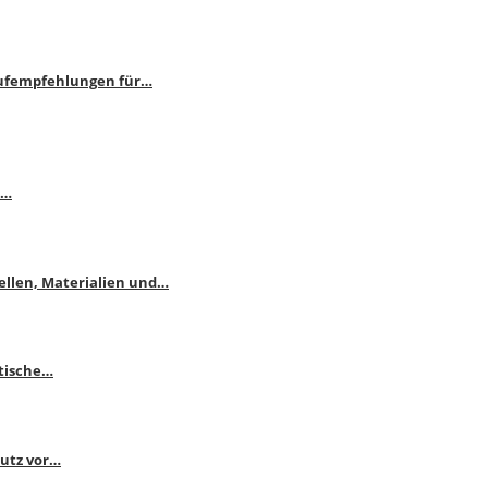
aufempfehlungen für…
e…
ellen, Materialien und…
ktische…
hutz vor…