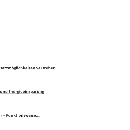
nsatzmöglichkeiten verstehen
 und Energieeinsparung
r – Funktionsweise,…