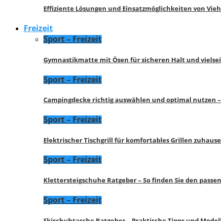
Effiziente Lösungen und Einsatzmöglichkeiten von Vie
Freizeit
Sport – Freizeit
Gymnastikmatte mit Ösen für sicheren Halt und vielse
Sport – Freizeit
Campingdecke richtig auswählen und optimal nutzen –
Sport – Freizeit
Elektrischer Tischgrill für komfortables Grillen zuhau
Sport – Freizeit
Klettersteigschuhe Ratgeber – So finden Sie den pass
Sport – Freizeit
Skischuhtasche Ratgeber – Praktische Tipps und Model