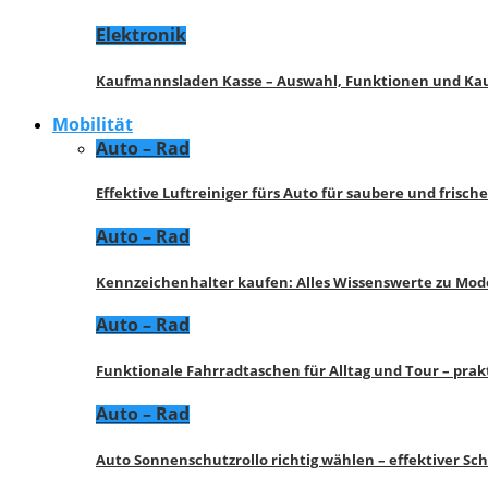
Elektronik
Kaufmannsladen Kasse – Auswahl, Funktionen und K
Mobilität
Auto – Rad
Effektive Luftreiniger fürs Auto für saubere und frisch
Auto – Rad
Kennzeichenhalter kaufen: Alles Wissenswerte zu Mod
Auto – Rad
Funktionale Fahrradtaschen für Alltag und Tour – pra
Auto – Rad
Auto Sonnenschutzrollo richtig wählen – effektiver Sc