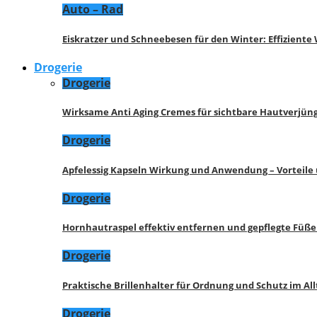
Auto – Rad
Eiskratzer und Schneebesen für den Winter: Effizient
Drogerie
Drogerie
Wirksame Anti Aging Cremes für sichtbare Hautverjü
Drogerie
Apfelessig Kapseln Wirkung und Anwendung – Vorteile
Drogerie
Hornhautraspel effektiv entfernen und gepflegte Füße
Drogerie
Praktische Brillenhalter für Ordnung und Schutz im All
Drogerie