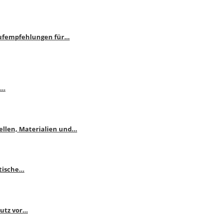
aufempfehlungen für…
e…
ellen, Materialien und…
ktische…
hutz vor…