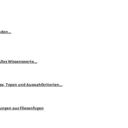
enden…
 Alles Wissenswerte…
ise, Typen und Auswahlkriterien…
bungen aus Fliesenfugen