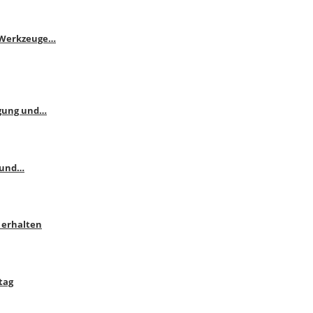
e Werkzeuge…
ngung und…
 und…
 erhalten
tag