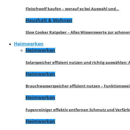
Fleischwolf kaufen – worauf es bei Auswahl und…
Haushalt & Wohnen
Slow Cooker Ratgeber – Alles Wissenswerte zur schon
Heimwerken
Heimwerken
Solarspeicher effizient nutzen und richtig auswählen:
Heimwerken
Brauchwasserspeicher effizient nutzen – Funktionswe
Heimwerken
Fugenreiniger effektiv entfernen Schmutz und Verfär
Heimwerken