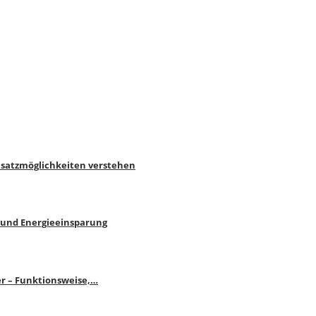
nsatzmöglichkeiten verstehen
 und Energieeinsparung
r – Funktionsweise,…