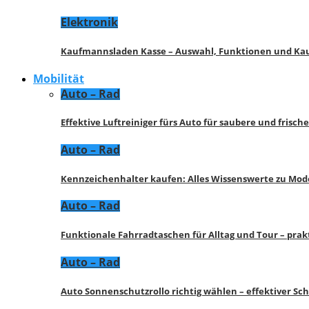
Elektronik
Kaufmannsladen Kasse – Auswahl, Funktionen und K
Mobilität
Auto – Rad
Effektive Luftreiniger fürs Auto für saubere und frisch
Auto – Rad
Kennzeichenhalter kaufen: Alles Wissenswerte zu Mod
Auto – Rad
Funktionale Fahrradtaschen für Alltag und Tour – pra
Auto – Rad
Auto Sonnenschutzrollo richtig wählen – effektiver Sc