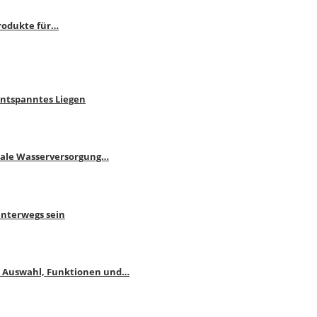
rodukte für…
Entspanntes Liegen
male Wasserversorgung…
unterwegs sein
: Auswahl, Funktionen und…