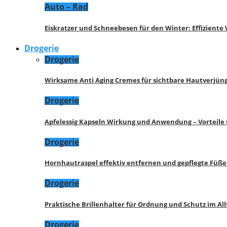
Auto – Rad
Eiskratzer und Schneebesen für den Winter: Effizient
Drogerie
Drogerie
Wirksame Anti Aging Cremes für sichtbare Hautverjü
Drogerie
Apfelessig Kapseln Wirkung und Anwendung – Vorteile
Drogerie
Hornhautraspel effektiv entfernen und gepflegte Füße
Drogerie
Praktische Brillenhalter für Ordnung und Schutz im All
Drogerie