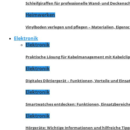
Schleifgiraffen für professionelle Wand- und Deckensch
Heimwerken
Vinylboden verlegen und pflegen – Materialien, Eigen
Elektronik
Elektronik
Praktische Lösung für Kabelmanagement mit Kabelcli
Elektronik
Digitales Diktiergerät – Funktionen, Vorteile und Eins
Elektronik
Smartwatches entdecken: Funktionen, Einsatzbereich
Elektronik
Hörgeräte: Wichtige Informationen und hilfreiche Tipp