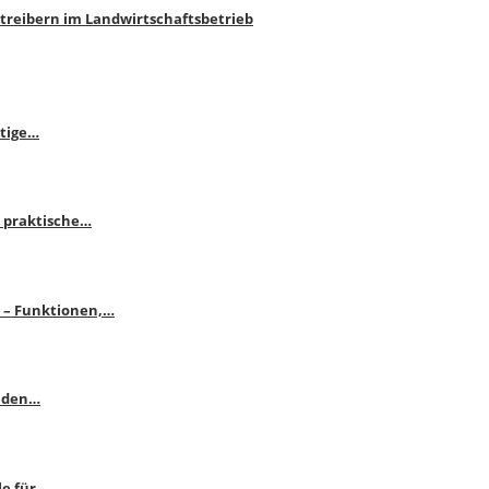
htreibern im Landwirtschaftsbetrieb
itige…
 praktische…
se – Funktionen,…
enden…
le für…