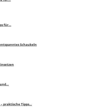
ps für…
 entspanntes Schaukeln
einsetzen
s und…
– praktische Tipps…