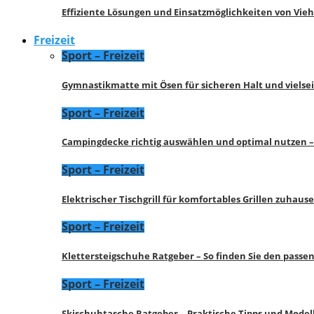
Effiziente Lösungen und Einsatzmöglichkeiten von Vie
Freizeit
Sport – Freizeit
Gymnastikmatte mit Ösen für sicheren Halt und vielse
Sport – Freizeit
Campingdecke richtig auswählen und optimal nutzen –
Sport – Freizeit
Elektrischer Tischgrill für komfortables Grillen zuhau
Sport – Freizeit
Klettersteigschuhe Ratgeber – So finden Sie den pass
Sport – Freizeit
Skischuhtasche Ratgeber – Praktische Tipps und Model