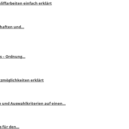
liffarbeiten einfach erklärt
schaften und…
ps – Ordnung…
atzmöglichkeiten erklärt
e und Auswahlkriterien auf einen…
s für den…