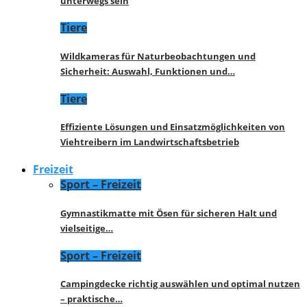
unterwegs sein
Tiere
Wildkameras für Naturbeobachtungen und
Sicherheit: Auswahl, Funktionen und…
Tiere
Effiziente Lösungen und Einsatzmöglichkeiten von
Viehtreibern im Landwirtschaftsbetrieb
Freizeit
Sport – Freizeit
Gymnastikmatte mit Ösen für sicheren Halt und
vielseitige…
Sport – Freizeit
Campingdecke richtig auswählen und optimal nutzen
– praktische…