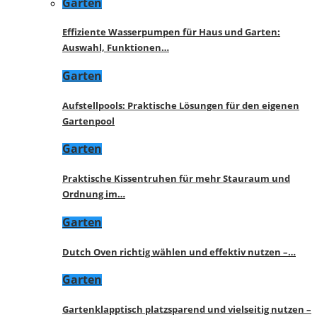
Garten
Effiziente Wasserpumpen für Haus und Garten:
Auswahl, Funktionen…
Garten
Aufstellpools: Praktische Lösungen für den eigenen
Gartenpool
Garten
Praktische Kissentruhen für mehr Stauraum und
Ordnung im…
Garten
Dutch Oven richtig wählen und effektiv nutzen –…
Garten
Gartenklapptisch platzsparend und vielseitig nutzen –