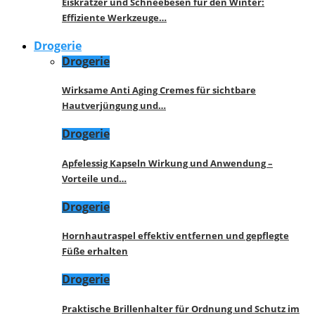
Eiskratzer und Schneebesen für den Winter:
Effiziente Werkzeuge…
Drogerie
Drogerie
Wirksame Anti Aging Cremes für sichtbare
Hautverjüngung und…
Drogerie
Apfelessig Kapseln Wirkung und Anwendung –
Vorteile und…
Drogerie
Hornhautraspel effektiv entfernen und gepflegte
Füße erhalten
Drogerie
Praktische Brillenhalter für Ordnung und Schutz im