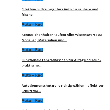
Effektive Luftreiniger fürs Auto für saubere und
frische…
Auto – Rad
Kennzeichenhalter kaufen: Alles Wissenswerte zu
Modellen, Materialien und…
Auto – Rad
Funktionale Fahrradtaschen für Alltag und Tour –
praktische…
Auto – Rad
Auto Sonnenschutzrollo richtig wählen – effektiver
Schutz vor…
Auto – Rad