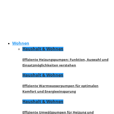
Wohnen
Haushalt & Wohnen
Effiziente Heizungspumpen: Funktion, Auswahl und
Einsatzmöglichkeiten verstehen
Haushalt & Wohnen
Effiziente Warmwasserpumpen für optimalen
Komfort und Energieeinsparung
Haushalt & Wohnen
Effiziente Umwälzpumpen für Heizung und