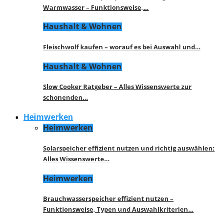
Warmwasser – Funktionsweise,…
Haushalt & Wohnen
Fleischwolf kaufen – worauf es bei Auswahl und…
Haushalt & Wohnen
Slow Cooker Ratgeber – Alles Wissenswerte zur
schonenden…
Heimwerken
Heimwerken
Solarspeicher effizient nutzen und richtig auswählen:
Alles Wissenswerte…
Heimwerken
Brauchwasserspeicher effizient nutzen –
Funktionsweise, Typen und Auswahlkriterien…