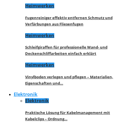
Heimwerken
Fugenreiniger effektiv entfernen Schmutz und
Verfärbungen aus Fliesenfugen
Heimwerken
Schleifgiraffen für professionelle Wand- und
Deckenschliffarbeiten einfach erklärt
Heimwerken
Vinylboden verlegen und pflegen – Materialien,
Eigenschaften und…
Elektronik
Elektronik
Praktische Lösung für Kabelmanagement mit
Kabelclips – Ordnung…