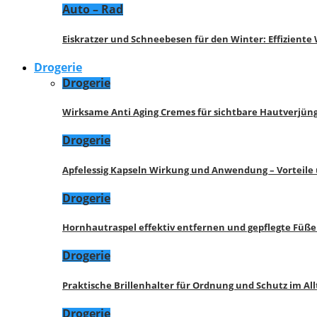
Auto – Rad
Eiskratzer und Schneebesen für den Winter: Effizient
Drogerie
Drogerie
Wirksame Anti Aging Cremes für sichtbare Hautverjü
Drogerie
Apfelessig Kapseln Wirkung und Anwendung – Vorteile
Drogerie
Hornhautraspel effektiv entfernen und gepflegte Füße
Drogerie
Praktische Brillenhalter für Ordnung und Schutz im All
Drogerie