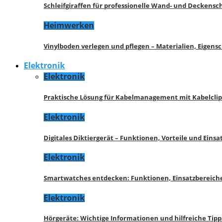
Schleifgiraffen für professionelle Wand- und Deckensch
Heimwerken
Vinylboden verlegen und pflegen – Materialien, Eigen
Elektronik
Elektronik
Praktische Lösung für Kabelmanagement mit Kabelcli
Elektronik
Digitales Diktiergerät – Funktionen, Vorteile und Eins
Elektronik
Smartwatches entdecken: Funktionen, Einsatzbereich
Elektronik
Hörgeräte: Wichtige Informationen und hilfreiche Tipp