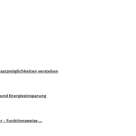
nsatzmöglichkeiten verstehen
 und Energieeinsparung
r – Funktionsweise,…