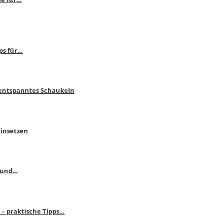
ps für…
 entspanntes Schaukeln
einsetzen
s und…
– praktische Tipps…