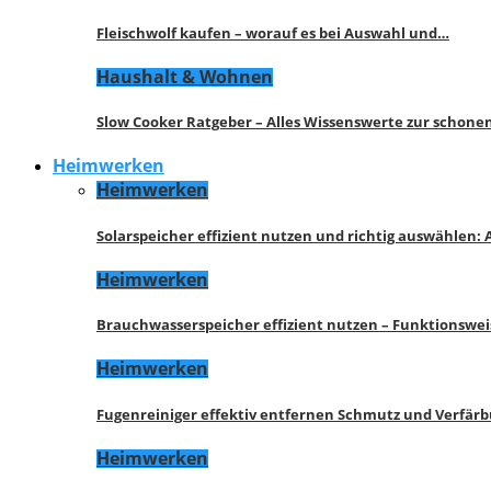
Fleischwolf kaufen – worauf es bei Auswahl und…
Haushalt & Wohnen
Slow Cooker Ratgeber – Alles Wissenswerte zur schon
Heimwerken
Heimwerken
Solarspeicher effizient nutzen und richtig auswählen:
Heimwerken
Brauchwasserspeicher effizient nutzen – Funktionswe
Heimwerken
Fugenreiniger effektiv entfernen Schmutz und Verfär
Heimwerken