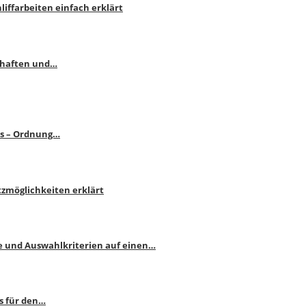
liffarbeiten einfach erklärt
schaften und…
ps – Ordnung…
atzmöglichkeiten erklärt
e und Auswahlkriterien auf einen…
s für den…