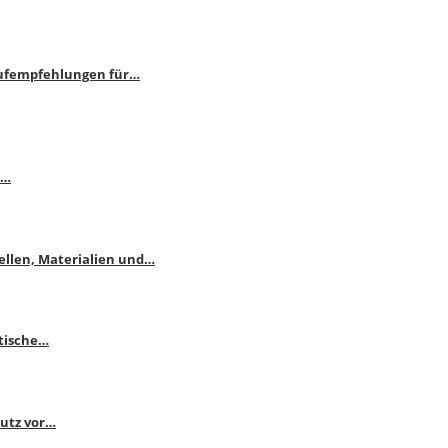
aufempfehlungen für…
e…
ellen, Materialien und…
ktische…
hutz vor…