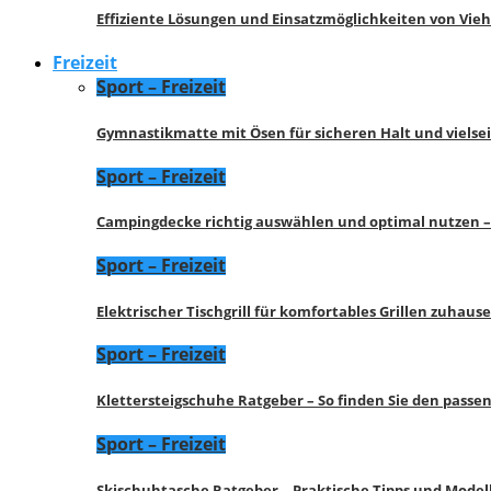
Effiziente Lösungen und Einsatzmöglichkeiten von Vie
Freizeit
Sport – Freizeit
Gymnastikmatte mit Ösen für sicheren Halt und vielse
Sport – Freizeit
Campingdecke richtig auswählen und optimal nutzen –
Sport – Freizeit
Elektrischer Tischgrill für komfortables Grillen zuhau
Sport – Freizeit
Klettersteigschuhe Ratgeber – So finden Sie den pass
Sport – Freizeit
Skischuhtasche Ratgeber – Praktische Tipps und Model