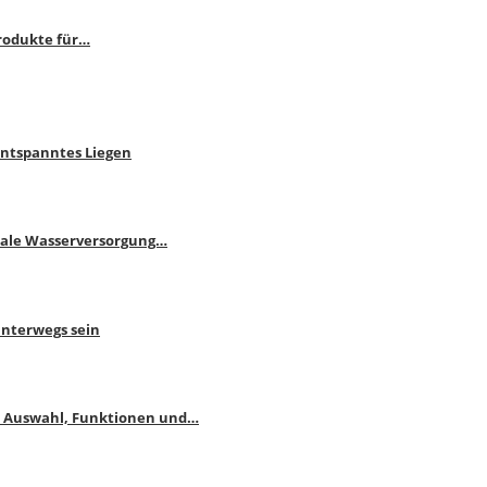
rodukte für…
Entspanntes Liegen
male Wasserversorgung…
unterwegs sein
: Auswahl, Funktionen und…