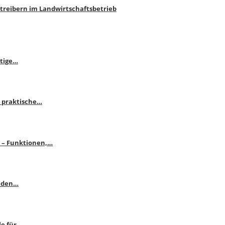
htreibern im Landwirtschaftsbetrieb
itige…
 praktische…
se – Funktionen,…
enden…
le für…