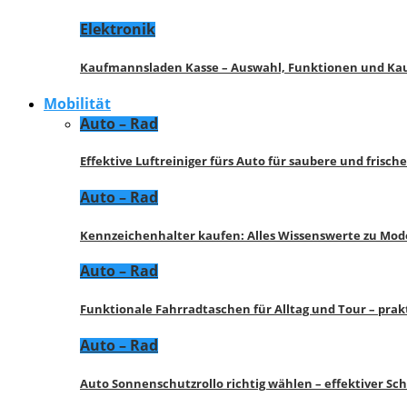
Elektronik
Kaufmannsladen Kasse – Auswahl, Funktionen und K
Mobilität
Auto – Rad
Effektive Luftreiniger fürs Auto für saubere und frisch
Auto – Rad
Kennzeichenhalter kaufen: Alles Wissenswerte zu Mod
Auto – Rad
Funktionale Fahrradtaschen für Alltag und Tour – pra
Auto – Rad
Auto Sonnenschutzrollo richtig wählen – effektiver Sc