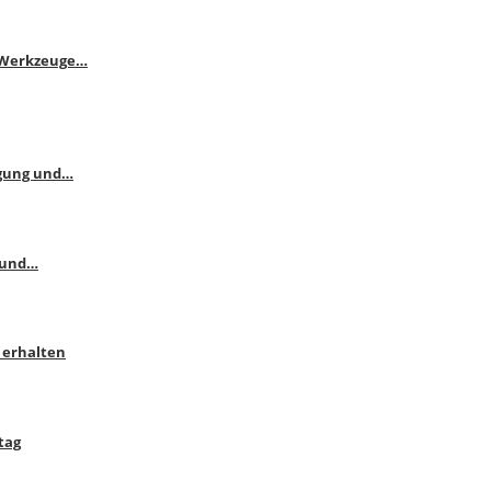
e Werkzeuge…
ngung und…
 und…
 erhalten
tag