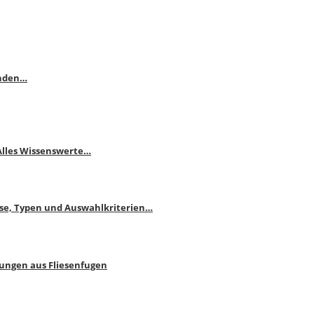
enden…
 Alles Wissenswerte…
ise, Typen und Auswahlkriterien…
bungen aus Fliesenfugen