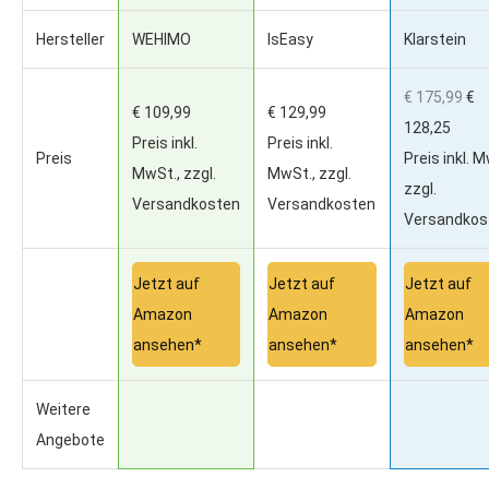
Hersteller
WEHIMO
IsEasy
Klarstein
€ 175,99
€
€ 109,99
€ 129,99
128,25
Preis inkl.
Preis inkl.
Preis
Preis inkl. M
MwSt., zzgl.
MwSt., zzgl.
zzgl.
Versandkosten
Versandkosten
Versandkos
Jetzt auf
Jetzt auf
Jetzt auf
Amazon
Amazon
Amazon
ansehen*
ansehen*
ansehen*
Weitere
Angebote