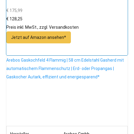
€ 175,99
€ 128,25
Preis inkl. MwSt., zzgl. Versandkosten
Jetzt auf Amazon ansehen*
Arebos Gaskochfeld 4 Flammig | 58 cm Edelstahl Gasherd mit
automatischem Flammenschutz | Erd- oder Propangas |
Gaskocher Autark, effizient und energiesparend*
Hersteller
Arebos Gmbh