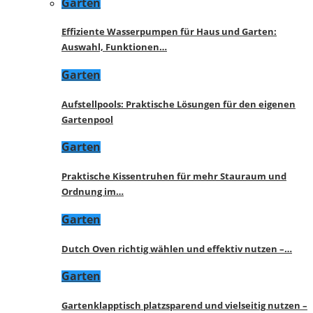
Garten
Effiziente Wasserpumpen für Haus und Garten:
Auswahl, Funktionen…
Garten
Aufstellpools: Praktische Lösungen für den eigenen
Gartenpool
Garten
Praktische Kissentruhen für mehr Stauraum und
Ordnung im…
Garten
Dutch Oven richtig wählen und effektiv nutzen –…
Garten
Gartenklapptisch platzsparend und vielseitig nutzen –