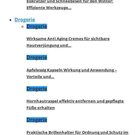
Eiskratzer und Schneebesen für den Winter:
Effiziente Werkzeuge…
Drogerie
Drogerie
Wirksame Anti Aging Cremes für sichtbare
Hautverjüngung und…
Drogerie
Apfelessig Kapseln Wirkung und Anwendung –
Vorteile und…
Drogerie
Hornhautraspel effektiv entfernen und gepflegte
Füße erhalten
Drogerie
Praktische Brillenhalter für Ordnung und Schutz im