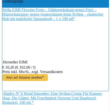
Leistungstipp
Wella EIMI Flowing Form – Glättungsbalsam gegen Frizz –
Hitzeschutzspray gegen Austrocknung beim Styling – elastischer
Halt mit natürlicher Sprungkraft – 1 x 100 ml*
Hersteller
EIMI
€ 10,20
(€ 102,00 / l)
Preis inkl. MwSt., zzgl. Versandkosten
Jetzt auf Amazon ansehen*
Olaplex N°.6 Bond Smoother: Eine Styling-Creme Für Krauses
Haar, Die Glättet, Mit Feuchtigkeit Versorgt Und Haarbruch
Reduziert, 100 mL*