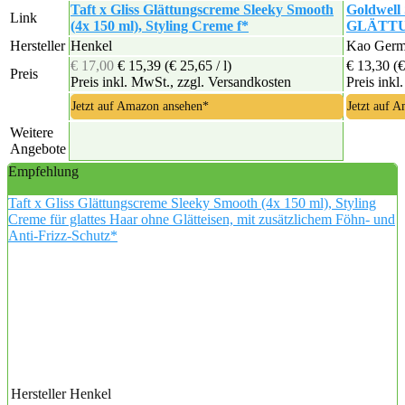
Taft x Gliss Glättungscreme Sleeky Smooth
Goldwel
Link
(4x 150 ml), Styling Creme f*
GLÄTTUN
Hersteller
Henkel
‎Kao Ger
€ 17,00
€ 15,39
(€ 25,65 / l)
€ 13,30
(€
Preis
Preis inkl. MwSt., zzgl. Versandkosten
Preis inkl
Jetzt auf Amazon ansehen*
Jetzt auf 
Weitere
Angebote
Empfehlung
Taft x Gliss Glättungscreme Sleeky Smooth (4x 150 ml), Styling
Creme für glattes Haar ohne Glätteisen, mit zusätzlichem Föhn- und
Anti-Frizz-Schutz*
Hersteller
Henkel