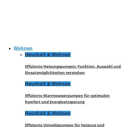
Wohnen
Haushalt & Wohnen
Effiziente Heizungspumpen: Funktion, Auswahl und
Einsatzmöglichkeiten verstehen
Haushalt & Wohnen
Effiziente Warmwasserpumpen für optimalen
Komfort und Energieeinsparung
Haushalt & Wohnen
Effiziente Umwälzpumpen für Heizung und