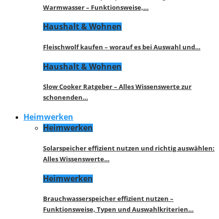
Warmwasser – Funktionsweise,…
Haushalt & Wohnen
Fleischwolf kaufen – worauf es bei Auswahl und…
Haushalt & Wohnen
Slow Cooker Ratgeber – Alles Wissenswerte zur
schonenden…
Heimwerken
Heimwerken
Solarspeicher effizient nutzen und richtig auswählen:
Alles Wissenswerte…
Heimwerken
Brauchwasserspeicher effizient nutzen –
Funktionsweise, Typen und Auswahlkriterien…