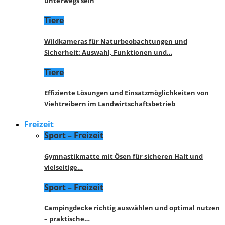
unterwegs sein
Tiere
Wildkameras für Naturbeobachtungen und
Sicherheit: Auswahl, Funktionen und…
Tiere
Effiziente Lösungen und Einsatzmöglichkeiten von
Viehtreibern im Landwirtschaftsbetrieb
Freizeit
Sport – Freizeit
Gymnastikmatte mit Ösen für sicheren Halt und
vielseitige…
Sport – Freizeit
Campingdecke richtig auswählen und optimal nutzen
– praktische…