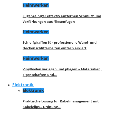
Heimwerken
Fugenreiniger effektiv entfernen Schmutz und
Verfärbungen aus Fliesenfugen
Heimwerken
Schleifgiraffen für professionelle Wand- und
Deckenschliffarbeiten einfach erklärt
Heimwerken
Vinylboden verlegen und pflegen – Materialien,
Eigenschaften und…
Elektronik
Elektronik
Praktische Lösung für Kabelmanagement mit
Kabelclips – Ordnung…