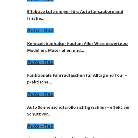
Effektive Luftreiniger fürs Auto für saubere und
frische…
Auto – Rad
Kennzeichenhalter kaufen: Alles Wissenswerte zu
Modellen, Materialien und…
Auto – Rad
Funktionale Fahrradtaschen für Alltag und Tour –
praktische…
Auto – Rad
Auto Sonnenschutzrollo richtig wählen – effektiver
Schutz vor…
Auto – Rad