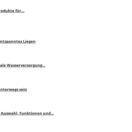
rodukte für…
Entspanntes Liegen
male Wasserversorgung…
unterwegs sein
: Auswahl, Funktionen und…