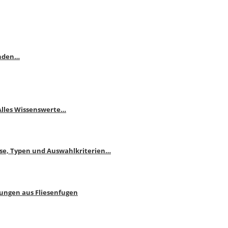
enden…
 Alles Wissenswerte…
ise, Typen und Auswahlkriterien…
bungen aus Fliesenfugen