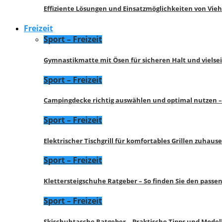
Effiziente Lösungen und Einsatzmöglichkeiten von Vie
Freizeit
Sport – Freizeit
Gymnastikmatte mit Ösen für sicheren Halt und vielse
Sport – Freizeit
Campingdecke richtig auswählen und optimal nutzen –
Sport – Freizeit
Elektrischer Tischgrill für komfortables Grillen zuhau
Sport – Freizeit
Klettersteigschuhe Ratgeber – So finden Sie den pass
Sport – Freizeit
Skischuhtasche Ratgeber – Praktische Tipps und Model