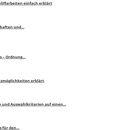
liffarbeiten einfach erklärt
schaften und…
ps – Ordnung…
atzmöglichkeiten erklärt
e und Auswahlkriterien auf einen…
s für den…