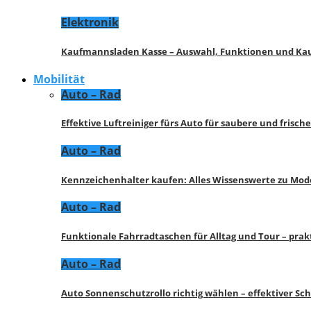
Elektronik
Kaufmannsladen Kasse – Auswahl, Funktionen und K
Mobilität
Auto – Rad
Effektive Luftreiniger fürs Auto für saubere und frisch
Auto – Rad
Kennzeichenhalter kaufen: Alles Wissenswerte zu Mod
Auto – Rad
Funktionale Fahrradtaschen für Alltag und Tour – pra
Auto – Rad
Auto Sonnenschutzrollo richtig wählen – effektiver Sc