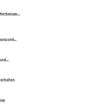
e Werkzeuge…
ngung und…
 und…
 erhalten
tag