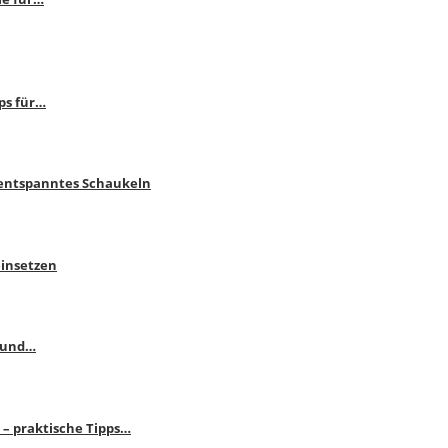
ps für…
 entspanntes Schaukeln
einsetzen
s und…
– praktische Tipps…