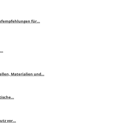
aufempfehlungen für…
e…
ellen, Materialien und…
ktische…
hutz vor…