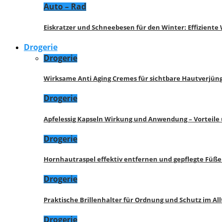
Auto – Rad
Eiskratzer und Schneebesen für den Winter: Effizient
Drogerie
Drogerie
Wirksame Anti Aging Cremes für sichtbare Hautverjü
Drogerie
Apfelessig Kapseln Wirkung und Anwendung – Vorteile
Drogerie
Hornhautraspel effektiv entfernen und gepflegte Füße
Drogerie
Praktische Brillenhalter für Ordnung und Schutz im All
Drogerie