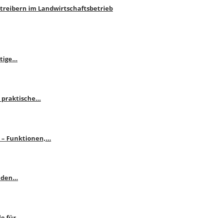
htreibern im Landwirtschaftsbetrieb
itige…
 praktische…
se – Funktionen,…
enden…
le für…