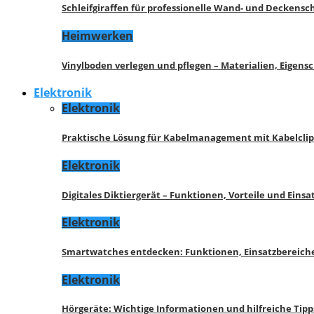
Schleifgiraffen für professionelle Wand- und Deckensch
Heimwerken
Vinylboden verlegen und pflegen – Materialien, Eigen
Elektronik
Elektronik
Praktische Lösung für Kabelmanagement mit Kabelcli
Elektronik
Digitales Diktiergerät – Funktionen, Vorteile und Eins
Elektronik
Smartwatches entdecken: Funktionen, Einsatzbereich
Elektronik
Hörgeräte: Wichtige Informationen und hilfreiche Tipp