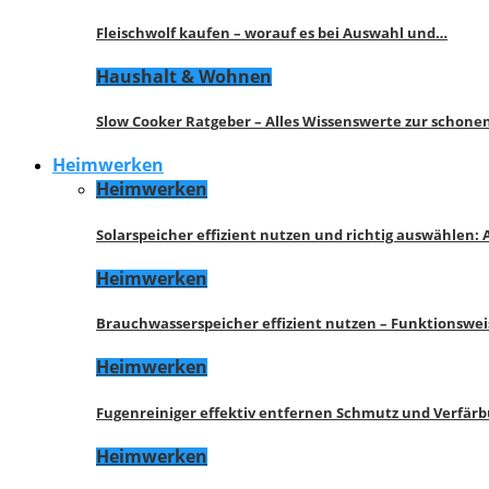
Fleischwolf kaufen – worauf es bei Auswahl und…
Haushalt & Wohnen
Slow Cooker Ratgeber – Alles Wissenswerte zur schon
Heimwerken
Heimwerken
Solarspeicher effizient nutzen und richtig auswählen:
Heimwerken
Brauchwasserspeicher effizient nutzen – Funktionswe
Heimwerken
Fugenreiniger effektiv entfernen Schmutz und Verfär
Heimwerken