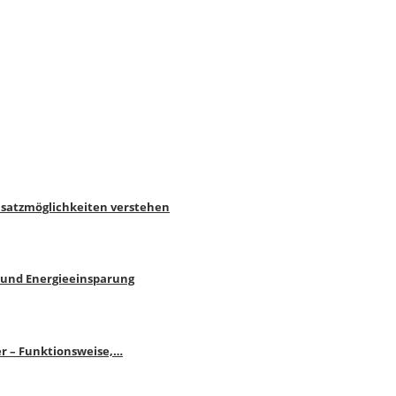
nsatzmöglichkeiten verstehen
 und Energieeinsparung
r – Funktionsweise,…