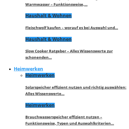
Warmwasser – Funktionsweise,…
Haushalt & Wohnen
Fleischwolf kaufen – worauf es bei Auswahl und…
Haushalt & Wohnen
Slow Cooker Ratgeber – Alles Wissenswerte zur
schonenden…
Heimwerken
Heimwerken
Solarspeicher effizient nutzen und richtig auswählen:
Alles Wissenswerte…
Heimwerken
Brauchwasserspeicher effizient nutzen –
Funktionsweise, Typen und Auswahlkriterien…