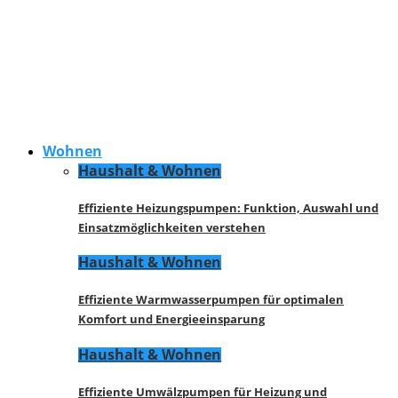
Wohnen
Haushalt & Wohnen
Effiziente Heizungspumpen: Funktion, Auswahl und
Einsatzmöglichkeiten verstehen
Haushalt & Wohnen
Effiziente Warmwasserpumpen für optimalen
Komfort und Energieeinsparung
Haushalt & Wohnen
Effiziente Umwälzpumpen für Heizung und