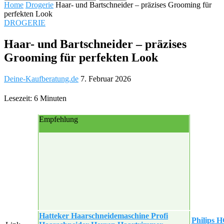
Home
Drogerie
Haar- und Bartschneider – präzises Grooming für
perfekten Look
DROGERIE
Haar- und Bartschneider – präzises
Grooming für perfekten Look
Deine-Kaufberatung.de
7. Februar 2026
Lesezeit: 6 Minuten
Empfehlung
Hatteker Haarschneidemaschine Profi
Philips H