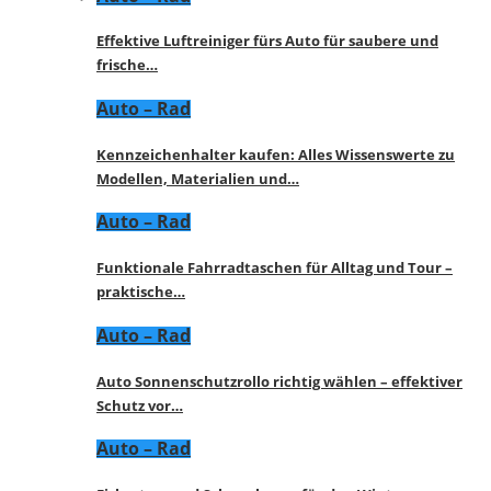
Effektive Luftreiniger fürs Auto für saubere und
frische…
Auto – Rad
Kennzeichenhalter kaufen: Alles Wissenswerte zu
Modellen, Materialien und…
Auto – Rad
Funktionale Fahrradtaschen für Alltag und Tour –
praktische…
Auto – Rad
Auto Sonnenschutzrollo richtig wählen – effektiver
Schutz vor…
Auto – Rad