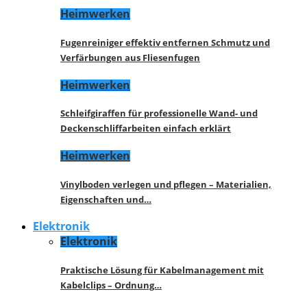
Heimwerken
Fugenreiniger effektiv entfernen Schmutz und
Verfärbungen aus Fliesenfugen
Heimwerken
Schleifgiraffen für professionelle Wand- und
Deckenschliffarbeiten einfach erklärt
Heimwerken
Vinylboden verlegen und pflegen – Materialien,
Eigenschaften und…
Elektronik
Elektronik
Praktische Lösung für Kabelmanagement mit
Kabelclips – Ordnung…