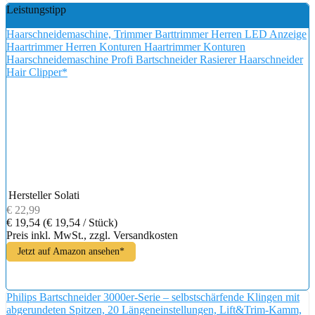
Leistungstipp
Haarschneidemaschine, Trimmer Barttrimmer Herren LED Anzeige
Haartrimmer Herren Konturen Haartrimmer Konturen
Haarschneidemaschine Profi Bartschneider Rasierer Haarschneider
Hair Clipper*
Hersteller
Solati
€ 22,99
€ 19,54
(€ 19,54 / Stück)
Preis inkl. MwSt., zzgl. Versandkosten
Jetzt auf Amazon ansehen*
Philips Bartschneider 3000er-Serie – selbstschärfende Klingen mit
abgerundeten Spitzen, 20 Längeneinstellungen, Lift&Trim-Kamm,