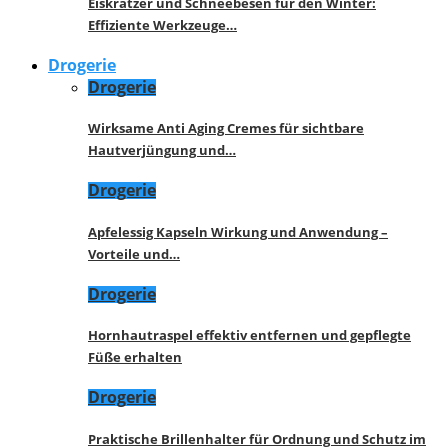
Eiskratzer und Schneebesen für den Winter:
Effiziente Werkzeuge…
Drogerie
Drogerie
Wirksame Anti Aging Cremes für sichtbare
Hautverjüngung und…
Drogerie
Apfelessig Kapseln Wirkung und Anwendung –
Vorteile und…
Drogerie
Hornhautraspel effektiv entfernen und gepflegte
Füße erhalten
Drogerie
Praktische Brillenhalter für Ordnung und Schutz im