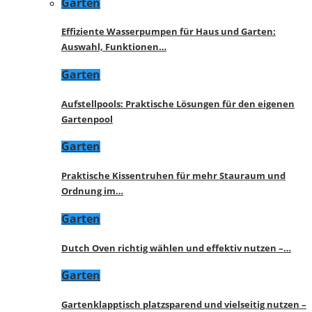
Garten
Effiziente Wasserpumpen für Haus und Garten:
Auswahl, Funktionen…
Garten
Aufstellpools: Praktische Lösungen für den eigenen
Gartenpool
Garten
Praktische Kissentruhen für mehr Stauraum und
Ordnung im…
Garten
Dutch Oven richtig wählen und effektiv nutzen –…
Garten
Gartenklapptisch platzsparend und vielseitig nutzen –