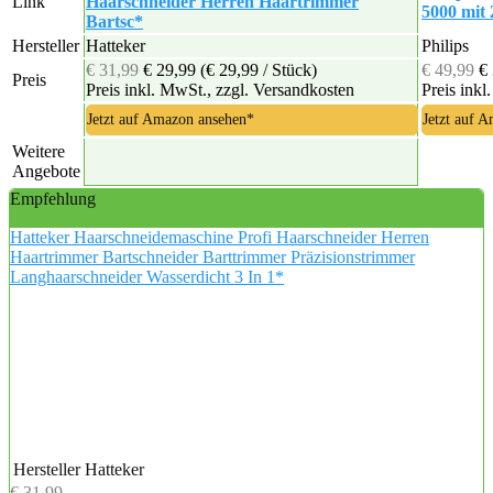
Link
Haarschneider Herren Haartrimmer
5000 mit 
Bartsc*
Hersteller
Hatteker
Philips
€ 31,99
€ 29,99
(€ 29,99 / Stück)
€ 49,99
€
Preis
Preis inkl. MwSt., zzgl. Versandkosten
Preis inkl
Jetzt auf Amazon ansehen*
Jetzt auf 
Weitere
Angebote
Empfehlung
Hatteker Haarschneidemaschine Profi Haarschneider Herren
Haartrimmer Bartschneider Barttrimmer Präzisionstrimmer
Langhaarschneider Wasserdicht 3 In 1*
Hersteller
Hatteker
€ 31,99