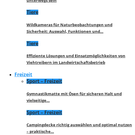
unterwegs sein
Tiere
Wildkameras für Naturbeobachtungen und
Sicherheit: Auswahl, Funktionen und…
Tiere
Effiziente Lösungen und Einsatzmöglichkeiten von
Viehtreibern im Landwirtschaftsbetrieb
Freizeit
Sport – Freizeit
Gymnastikmatte mit Ösen für sicheren Halt und
vielseitige…
Sport – Freizeit
Campingdecke richtig auswählen und optimal nutzen
– praktische…