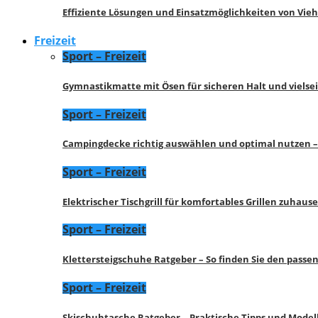
Effiziente Lösungen und Einsatzmöglichkeiten von Vie
Freizeit
Sport – Freizeit
Gymnastikmatte mit Ösen für sicheren Halt und vielse
Sport – Freizeit
Campingdecke richtig auswählen und optimal nutzen –
Sport – Freizeit
Elektrischer Tischgrill für komfortables Grillen zuhau
Sport – Freizeit
Klettersteigschuhe Ratgeber – So finden Sie den pass
Sport – Freizeit
Skischuhtasche Ratgeber – Praktische Tipps und Model