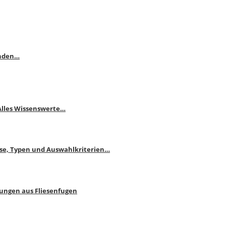
enden…
 Alles Wissenswerte…
ise, Typen und Auswahlkriterien…
bungen aus Fliesenfugen