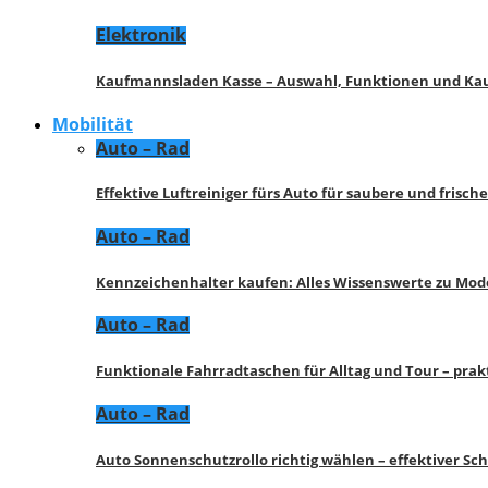
Elektronik
Kaufmannsladen Kasse – Auswahl, Funktionen und K
Mobilität
Auto – Rad
Effektive Luftreiniger fürs Auto für saubere und frisch
Auto – Rad
Kennzeichenhalter kaufen: Alles Wissenswerte zu Mod
Auto – Rad
Funktionale Fahrradtaschen für Alltag und Tour – pra
Auto – Rad
Auto Sonnenschutzrollo richtig wählen – effektiver Sc