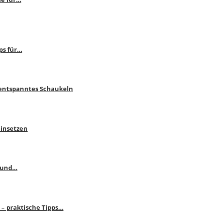
ps für…
 entspanntes Schaukeln
einsetzen
s und…
– praktische Tipps…