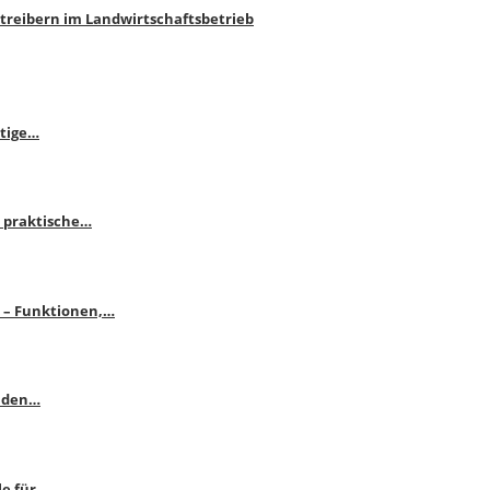
htreibern im Landwirtschaftsbetrieb
itige…
 praktische…
se – Funktionen,…
enden…
le für…