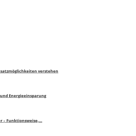
nsatzmöglichkeiten verstehen
 und Energieeinsparung
r – Funktionsweise,…