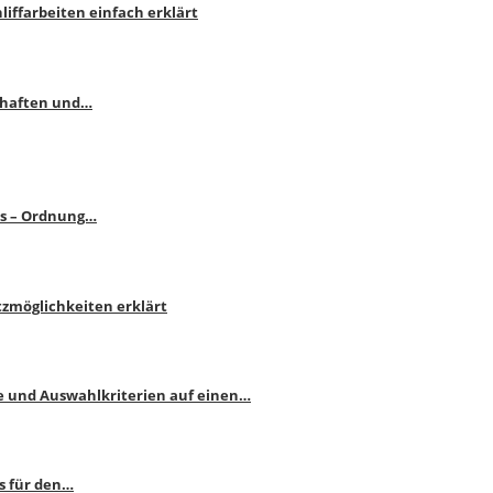
liffarbeiten einfach erklärt
schaften und…
ps – Ordnung…
atzmöglichkeiten erklärt
e und Auswahlkriterien auf einen…
s für den…