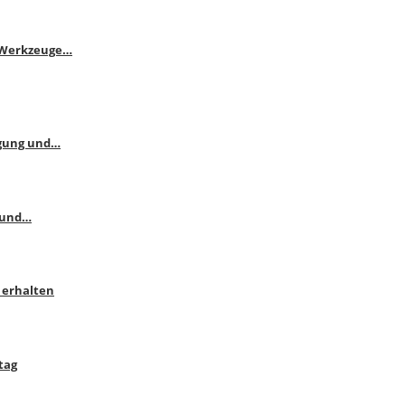
e Werkzeuge…
ngung und…
 und…
 erhalten
tag