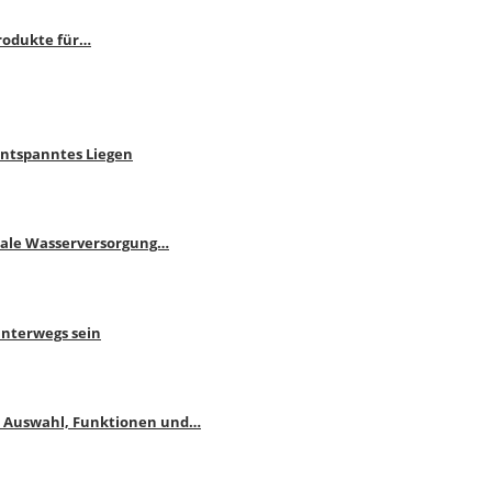
rodukte für…
Entspanntes Liegen
male Wasserversorgung…
unterwegs sein
: Auswahl, Funktionen und…