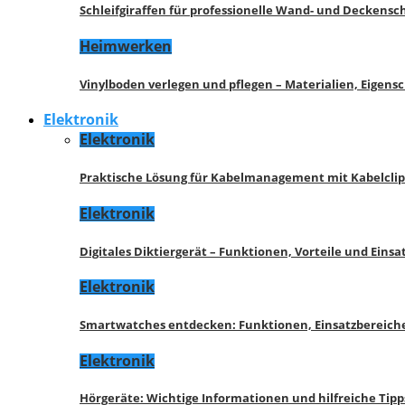
Schleifgiraffen für professionelle Wand- und Deckensch
Heimwerken
Vinylboden verlegen und pflegen – Materialien, Eigen
Elektronik
Elektronik
Praktische Lösung für Kabelmanagement mit Kabelcli
Elektronik
Digitales Diktiergerät – Funktionen, Vorteile und Eins
Elektronik
Smartwatches entdecken: Funktionen, Einsatzbereich
Elektronik
Hörgeräte: Wichtige Informationen und hilfreiche Tipp