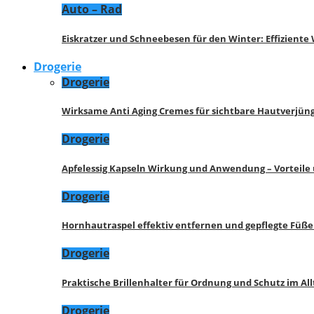
Auto – Rad
Eiskratzer und Schneebesen für den Winter: Effizient
Drogerie
Drogerie
Wirksame Anti Aging Cremes für sichtbare Hautverjü
Drogerie
Apfelessig Kapseln Wirkung und Anwendung – Vorteile
Drogerie
Hornhautraspel effektiv entfernen und gepflegte Füße
Drogerie
Praktische Brillenhalter für Ordnung und Schutz im All
Drogerie