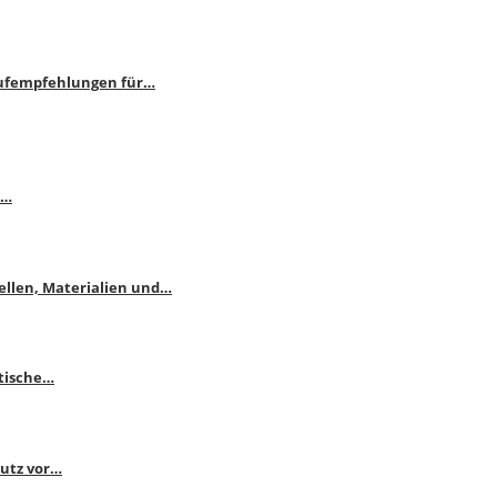
aufempfehlungen für…
e…
ellen, Materialien und…
ktische…
hutz vor…