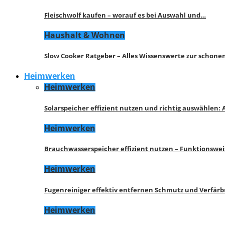
Fleischwolf kaufen – worauf es bei Auswahl und…
Haushalt & Wohnen
Slow Cooker Ratgeber – Alles Wissenswerte zur schon
Heimwerken
Heimwerken
Solarspeicher effizient nutzen und richtig auswählen:
Heimwerken
Brauchwasserspeicher effizient nutzen – Funktionswe
Heimwerken
Fugenreiniger effektiv entfernen Schmutz und Verfär
Heimwerken