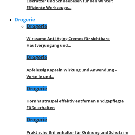
Eiskratzer und Schneebesen für den Winter:
Effiziente Werkzeuge…
Drogerie
Drogerie
Wirksame Anti Aging Cremes für sichtbare
Hautverjüngung und…
Drogerie
Apfelessig Kapseln Wirkung und Anwendung –
Vorteile und…
Drogerie
Hornhautraspel effektiv entfernen und gepflegte
Füße erhalten
Drogerie
Praktische Brillenhalter für Ordnung und Schutz im