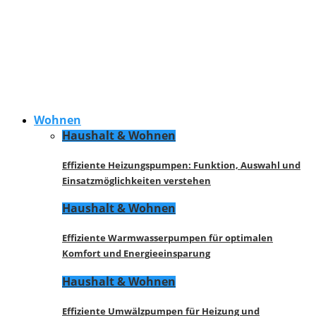
Wohnen
Haushalt & Wohnen
Effiziente Heizungspumpen: Funktion, Auswahl und
Einsatzmöglichkeiten verstehen
Haushalt & Wohnen
Effiziente Warmwasserpumpen für optimalen
Komfort und Energieeinsparung
Haushalt & Wohnen
Effiziente Umwälzpumpen für Heizung und