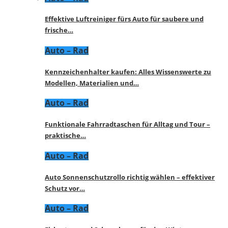
Effektive Luftreiniger fürs Auto für saubere und
frische…
Auto – Rad
Kennzeichenhalter kaufen: Alles Wissenswerte zu
Modellen, Materialien und…
Auto – Rad
Funktionale Fahrradtaschen für Alltag und Tour –
praktische…
Auto – Rad
Auto Sonnenschutzrollo richtig wählen – effektiver
Schutz vor…
Auto – Rad