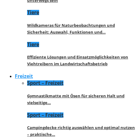
unterwegs sein
Tiere
Wildkameras für Naturbeobachtungen und
Sicherheit: Auswahl, Funktionen und…
Tiere
Effiziente Lösungen und Einsatzmöglichkeiten von
Viehtreibern im Landwirtschaftsbetrieb
Freizeit
Sport – Freizeit
Gymnastikmatte mit Ösen für sicheren Halt und
vielseitige…
Sport – Freizeit
Campingdecke richtig auswählen und optimal nutzen
– praktische…