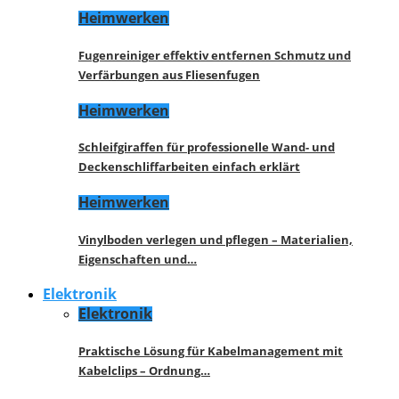
Heimwerken
Fugenreiniger effektiv entfernen Schmutz und
Verfärbungen aus Fliesenfugen
Heimwerken
Schleifgiraffen für professionelle Wand- und
Deckenschliffarbeiten einfach erklärt
Heimwerken
Vinylboden verlegen und pflegen – Materialien,
Eigenschaften und…
Elektronik
Elektronik
Praktische Lösung für Kabelmanagement mit
Kabelclips – Ordnung…