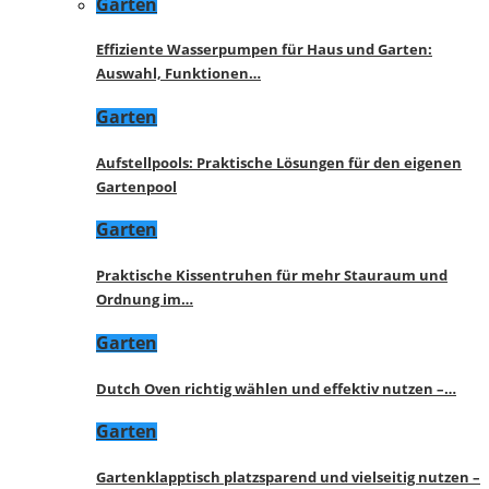
Garten
Effiziente Wasserpumpen für Haus und Garten:
Auswahl, Funktionen…
Garten
Aufstellpools: Praktische Lösungen für den eigenen
Gartenpool
Garten
Praktische Kissentruhen für mehr Stauraum und
Ordnung im…
Garten
Dutch Oven richtig wählen und effektiv nutzen –…
Garten
Gartenklapptisch platzsparend und vielseitig nutzen –