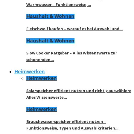
Warmwasser – Funktionsweise,…
Haushalt & Wohnen
Fleischwolf kaufen – worauf es bei Auswahl und…
Haushalt & Wohnen
Slow Cooker Ratgeber – Alles Wissenswerte zur
schonenden…
Heimwerken
Heimwerken
Solarspeicher effizient nutzen und richtig auswählen:
Alles Wissenswerte…
Heimwerken
Brauchwasserspeicher effizient nutzen –
Funktionsweise, Typen und Auswahlkriterien…