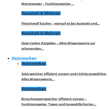
Warmwasser – Funktionsweise,…
Haushalt & Wohnen
Fleischwolf kaufen – worauf es bei Auswahl und…
Haushalt & Wohnen
Slow Cooker Ratgeber – Alles Wissenswerte zur
schonenden…
Heimwerken
Heimwerken
Solarspeicher effizient nutzen und richtig auswählen:
Alles Wissenswerte…
Heimwerken
Brauchwasserspeicher effizient nutzen –
Funktionsweise, Typen und Auswahlkriterien…