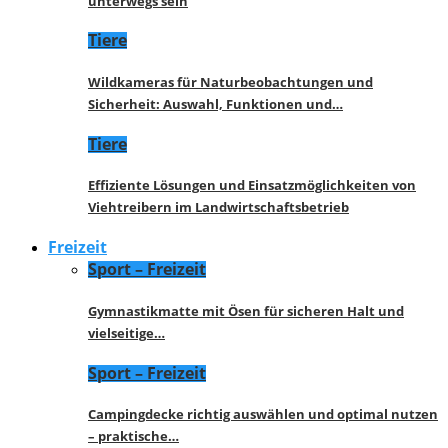
unterwegs sein
Tiere
Wildkameras für Naturbeobachtungen und
Sicherheit: Auswahl, Funktionen und…
Tiere
Effiziente Lösungen und Einsatzmöglichkeiten von
Viehtreibern im Landwirtschaftsbetrieb
Freizeit
Sport – Freizeit
Gymnastikmatte mit Ösen für sicheren Halt und
vielseitige…
Sport – Freizeit
Campingdecke richtig auswählen und optimal nutzen
– praktische…