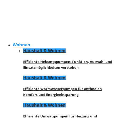
Wohnen
Haushalt & Wohnen
Effiziente Heizungspumpen: Funktion, Auswahl und
Einsatzmöglichkeiten verstehen
Haushalt & Wohnen
Effiziente Warmwasserpumpen für optimalen
Komfort und Energieeinsparung
Haushalt & Wohnen
Effiziente Umwälzpumpen für Heizung und