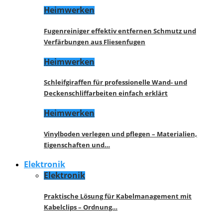
Heimwerken
Fugenreiniger effektiv entfernen Schmutz und
Verfärbungen aus Fliesenfugen
Heimwerken
Schleifgiraffen für professionelle Wand- und
Deckenschliffarbeiten einfach erklärt
Heimwerken
Vinylboden verlegen und pflegen – Materialien,
Eigenschaften und…
Elektronik
Elektronik
Praktische Lösung für Kabelmanagement mit
Kabelclips – Ordnung…