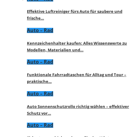
Effektive Luftreiniger fürs Auto für saubere und
frische…
Auto – Rad
Kennzeichenhalter kaufen: Alles Wissenswerte zu
Modellen, Materialien und…
Auto – Rad
Funktionale Fahrradtaschen für Alltag und Tour –
praktische…
Auto – Rad
Auto Sonnenschutzrollo richtig wählen – effektiver
Schutz vor…
Auto – Rad