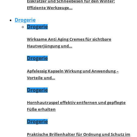
Eiskratzer und Schneebesen für den Winter:
Effiziente Werkzeuge…
Drogerie
Drogerie
Wirksame Anti Aging Cremes für sichtbare
Hautverjüngung und…
Drogerie
Apfelessig Kapseln Wirkung und Anwendung –
Vorteile und…
Drogerie
Hornhautraspel effektiv entfernen und gepflegte
Füße erhalten
Drogerie
Praktische Brillenhalter für Ordnung und Schutz im