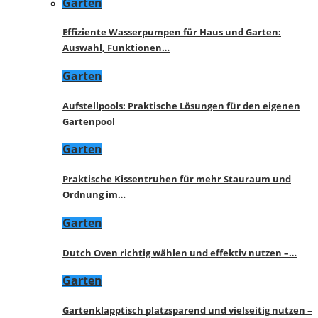
Garten
Effiziente Wasserpumpen für Haus und Garten:
Auswahl, Funktionen…
Garten
Aufstellpools: Praktische Lösungen für den eigenen
Gartenpool
Garten
Praktische Kissentruhen für mehr Stauraum und
Ordnung im…
Garten
Dutch Oven richtig wählen und effektiv nutzen –…
Garten
Gartenklapptisch platzsparend und vielseitig nutzen –