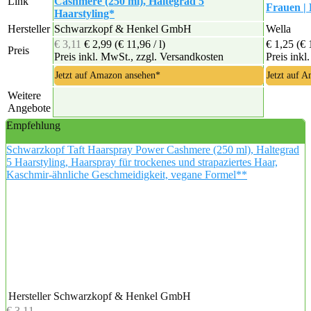
Link
Cashmere (250 ml), Haltegrad 5
Frauen | 
Haarstyling*
Hersteller
Schwarzkopf & Henkel GmbH
Wella
€ 3,11
€ 2,99
(€ 11,96 / l)
€ 1,25
(€ 
Preis
Preis inkl. MwSt., zzgl. Versandkosten
Preis inkl
Jetzt auf Amazon ansehen*
Jetzt auf 
Weitere
Angebote
Empfehlung
Schwarzkopf Taft Haarspray Power Cashmere (250 ml), Haltegrad
5 Haarstyling, Haarspray für trockenes und strapaziertes Haar,
Kaschmir-ähnliche Geschmeidigkeit, vegane Formel**
Hersteller
Schwarzkopf & Henkel GmbH
€ 3,11