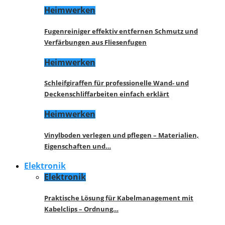
Heimwerken
Fugenreiniger effektiv entfernen Schmutz und
Verfärbungen aus Fliesenfugen
Heimwerken
Schleifgiraffen für professionelle Wand- und
Deckenschliffarbeiten einfach erklärt
Heimwerken
Vinylboden verlegen und pflegen – Materialien,
Eigenschaften und…
Elektronik
Elektronik
Praktische Lösung für Kabelmanagement mit
Kabelclips – Ordnung…