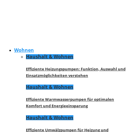
Wohnen
Haushalt & Wohnen
Effiziente Heizungspumpen: Funktion, Auswahl und
Einsatzmöglichkeiten verstehen
Haushalt & Wohnen
Effiziente Warmwasserpumpen für optimalen
Komfort und Energieeinsparung
Haushalt & Wohnen
Effiziente Umwälzpumpen für Heizung und