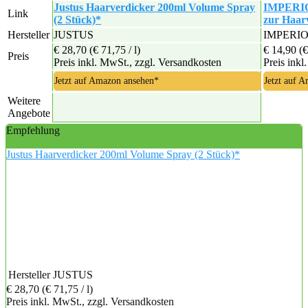
Justus Haarverdicker 200ml Volume Spray
IMPERIO 
Link
(2 Stück)*
zur Haar
Hersteller
JUSTUS
IMPERI
€ 28,70
(€ 71,75 / l)
€ 14,90
(€
Preis
Preis inkl. MwSt., zzgl. Versandkosten
Preis inkl
Jetzt auf Amazon ansehen*
Jetzt auf 
Weitere
Angebote
Empfehlung
Justus Haarverdicker 200ml Volume Spray (2 Stück)*
Hersteller
JUSTUS
€ 28,70
(€ 71,75 / l)
Preis inkl. MwSt., zzgl. Versandkosten