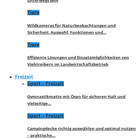
unterwegs sein
Tiere
Wildkameras für Naturbeobachtungen und
Sicherheit: Auswahl, Funktionen und…
Tiere
Effiziente Lösungen und Einsatzmöglichkeiten von
Viehtreibern im Landwirtschaftsbetrieb
Freizeit
Sport – Freizeit
Gymnastikmatte mit Ösen für sicheren Halt und
vielseitige…
Sport – Freizeit
Campingdecke richtig auswählen und optimal nutzen
– praktische…