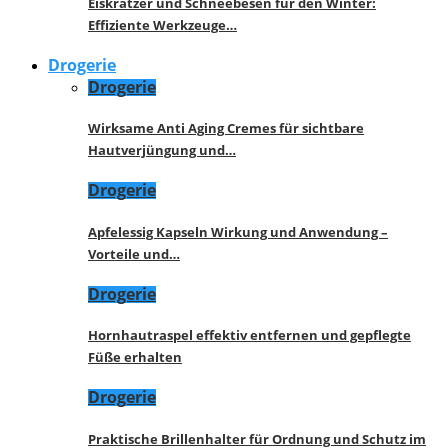
Eiskratzer und Schneebesen für den Winter:
Effiziente Werkzeuge…
Drogerie
Drogerie
Wirksame Anti Aging Cremes für sichtbare
Hautverjüngung und…
Drogerie
Apfelessig Kapseln Wirkung und Anwendung –
Vorteile und…
Drogerie
Hornhautraspel effektiv entfernen und gepflegte
Füße erhalten
Drogerie
Praktische Brillenhalter für Ordnung und Schutz im