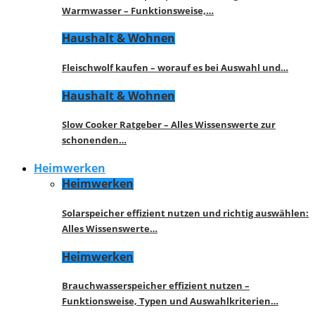
Warmwasser – Funktionsweise,…
Haushalt & Wohnen
Fleischwolf kaufen – worauf es bei Auswahl und…
Haushalt & Wohnen
Slow Cooker Ratgeber – Alles Wissenswerte zur
schonenden…
Heimwerken
Heimwerken
Solarspeicher effizient nutzen und richtig auswählen:
Alles Wissenswerte…
Heimwerken
Brauchwasserspeicher effizient nutzen –
Funktionsweise, Typen und Auswahlkriterien…