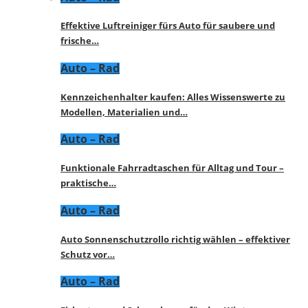
Effektive Luftreiniger fürs Auto für saubere und
frische…
Auto – Rad
Kennzeichenhalter kaufen: Alles Wissenswerte zu
Modellen, Materialien und…
Auto – Rad
Funktionale Fahrradtaschen für Alltag und Tour –
praktische…
Auto – Rad
Auto Sonnenschutzrollo richtig wählen – effektiver
Schutz vor…
Auto – Rad