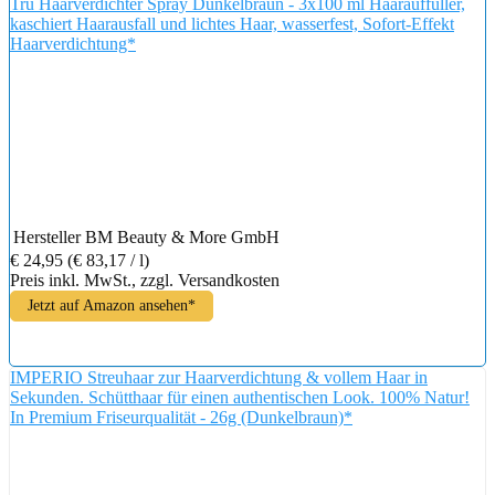
Tru Haarverdichter Spray Dunkelbraun - 3x100 ml Haarauffüller,
kaschiert Haarausfall und lichtes Haar, wasserfest, Sofort-Effekt
Haarverdichtung*
Hersteller
BM Beauty & More GmbH
€ 24,95
(€ 83,17 / l)
Preis inkl. MwSt., zzgl. Versandkosten
Jetzt auf Amazon ansehen*
IMPERIO Streuhaar zur Haarverdichtung & vollem Haar in
Sekunden. Schütthaar für einen authentischen Look. 100% Natur!
In Premium Friseurqualität - 26g (Dunkelbraun)*