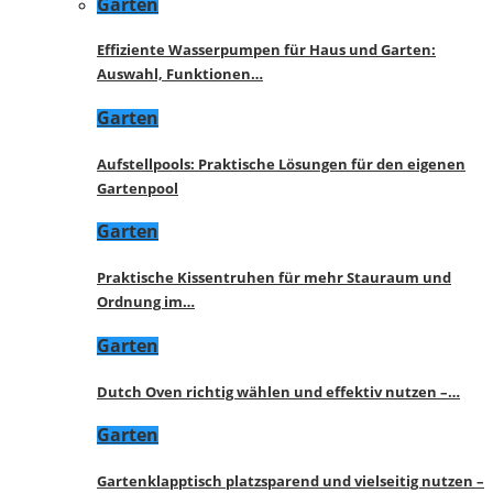
Garten
Effiziente Wasserpumpen für Haus und Garten:
Auswahl, Funktionen…
Garten
Aufstellpools: Praktische Lösungen für den eigenen
Gartenpool
Garten
Praktische Kissentruhen für mehr Stauraum und
Ordnung im…
Garten
Dutch Oven richtig wählen und effektiv nutzen –…
Garten
Gartenklapptisch platzsparend und vielseitig nutzen –