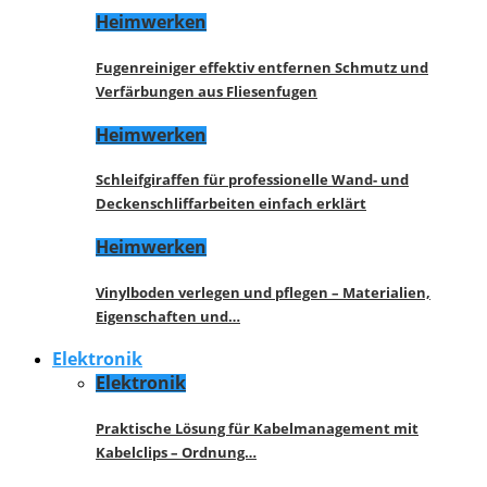
Heimwerken
Fugenreiniger effektiv entfernen Schmutz und
Verfärbungen aus Fliesenfugen
Heimwerken
Schleifgiraffen für professionelle Wand- und
Deckenschliffarbeiten einfach erklärt
Heimwerken
Vinylboden verlegen und pflegen – Materialien,
Eigenschaften und…
Elektronik
Elektronik
Praktische Lösung für Kabelmanagement mit
Kabelclips – Ordnung…