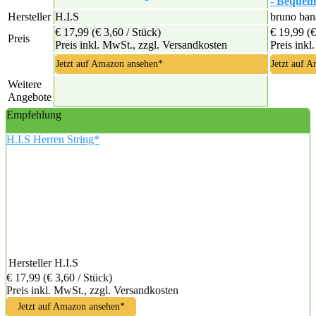
- Bequem
Hersteller
H.I.S
bruno ban
€ 17,99
(€ 3,60 / Stück)
€ 19,99
(€
Preis
Preis inkl. MwSt., zzgl. Versandkosten
Preis inkl
Jetzt auf Amazon ansehen*
Jetzt auf 
Weitere
Angebote
Empfehlung
H.I.S Herren String*
Hersteller
H.I.S
€ 17,99
(€ 3,60 / Stück)
Preis inkl. MwSt., zzgl. Versandkosten
Jetzt auf Amazon ansehen*