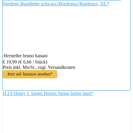
Niedrige Bundhöhe schwarz//Bordeaux//Bordeaux, XL*
Hersteller
bruno banani
€ 19,99
(€ 6,66 / Stück)
Preis inkl. MwSt., zzgl. Versandkosten
Jetzt auf Amazon ansehen*
H.I.S Henry I. Siegel Herren String farbig bunt*