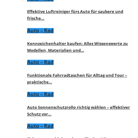
Effektive Luftreiniger fürs Auto für saubere und
frische…
Auto – Rad
Kennzeichenhalter kaufen: Alles Wissenswerte zu
Modellen, Materialien und…
Auto – Rad
Funktionale Fahrradtaschen für Alltag und Tour –
praktische…
Auto – Rad
Auto Sonnenschutzrollo richtig wählen – effektiver
Schutz vor…
Auto – Rad