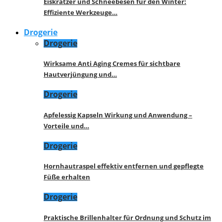
Eiskratzer und Schneebesen für den Winter:
Effiziente Werkzeuge…
Drogerie
Drogerie
Wirksame Anti Aging Cremes für sichtbare
Hautverjüngung und…
Drogerie
Apfelessig Kapseln Wirkung und Anwendung –
Vorteile und…
Drogerie
Hornhautraspel effektiv entfernen und gepflegte
Füße erhalten
Drogerie
Praktische Brillenhalter für Ordnung und Schutz im