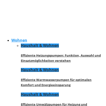
Wohnen
Haushalt & Wohnen
Effiziente Heizungspumpen: Funktion, Auswahl und
Einsatzmöglichkeiten verstehen
Haushalt & Wohnen
Effiziente Warmwasserpumpen für optimalen
Komfort und Energieeinsparung
Haushalt & Wohnen
Effiziente Umwälzpumpen für Heizung und