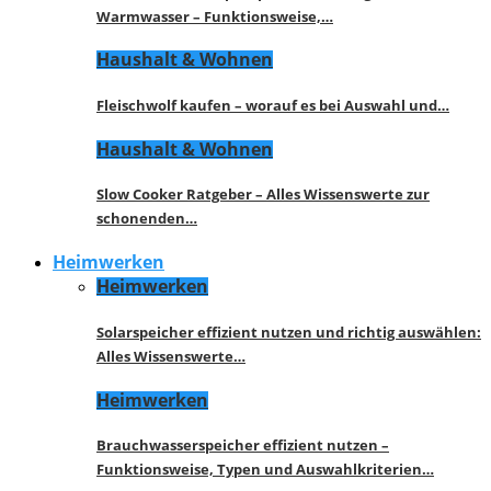
Warmwasser – Funktionsweise,…
Haushalt & Wohnen
Fleischwolf kaufen – worauf es bei Auswahl und…
Haushalt & Wohnen
Slow Cooker Ratgeber – Alles Wissenswerte zur
schonenden…
Heimwerken
Heimwerken
Solarspeicher effizient nutzen und richtig auswählen:
Alles Wissenswerte…
Heimwerken
Brauchwasserspeicher effizient nutzen –
Funktionsweise, Typen und Auswahlkriterien…