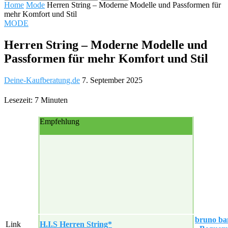
Home
Mode
Herren String – Moderne Modelle und Passformen für
mehr Komfort und Stil
MODE
Herren String – Moderne Modelle und
Passformen für mehr Komfort und Stil
Deine-Kaufberatung.de
7. September 2025
Lesezeit: 7 Minuten
Empfehlung
bruno ban
Link
H.I.S Herren String*