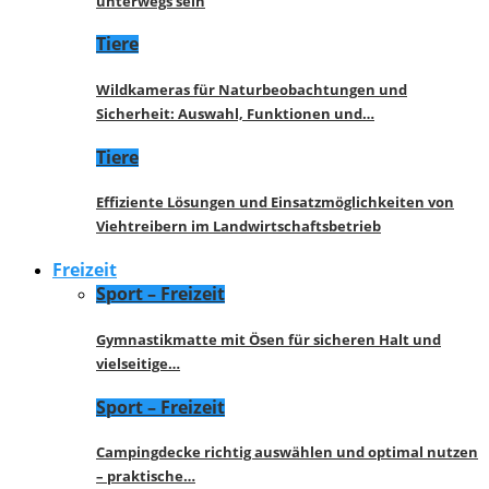
unterwegs sein
Tiere
Wildkameras für Naturbeobachtungen und
Sicherheit: Auswahl, Funktionen und…
Tiere
Effiziente Lösungen und Einsatzmöglichkeiten von
Viehtreibern im Landwirtschaftsbetrieb
Freizeit
Sport – Freizeit
Gymnastikmatte mit Ösen für sicheren Halt und
vielseitige…
Sport – Freizeit
Campingdecke richtig auswählen und optimal nutzen
– praktische…