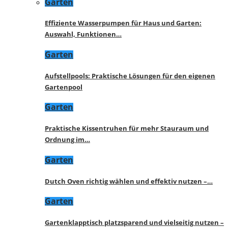
Garten
Effiziente Wasserpumpen für Haus und Garten:
Auswahl, Funktionen…
Garten
Aufstellpools: Praktische Lösungen für den eigenen
Gartenpool
Garten
Praktische Kissentruhen für mehr Stauraum und
Ordnung im…
Garten
Dutch Oven richtig wählen und effektiv nutzen –…
Garten
Gartenklapptisch platzsparend und vielseitig nutzen –