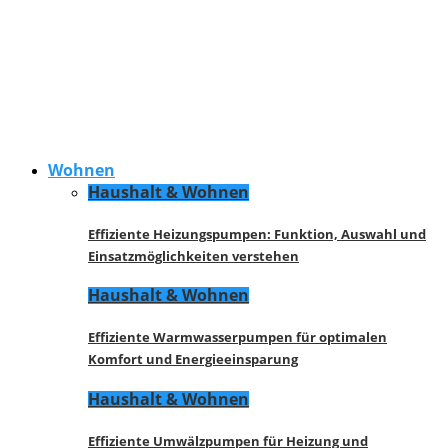
Wohnen
Haushalt & Wohnen
Effiziente Heizungspumpen: Funktion, Auswahl und
Einsatzmöglichkeiten verstehen
Haushalt & Wohnen
Effiziente Warmwasserpumpen für optimalen
Komfort und Energieeinsparung
Haushalt & Wohnen
Effiziente Umwälzpumpen für Heizung und