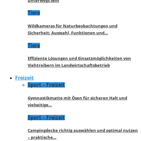
unterwegs sein
Tiere
Wildkameras für Naturbeobachtungen und
Sicherheit: Auswahl, Funktionen und…
Tiere
Effiziente Lösungen und Einsatzmöglichkeiten von
Viehtreibern im Landwirtschaftsbetrieb
Freizeit
Sport – Freizeit
Gymnastikmatte mit Ösen für sicheren Halt und
vielseitige…
Sport – Freizeit
Campingdecke richtig auswählen und optimal nutzen
– praktische…