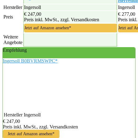
Herrenuhr
Hersteller
Ingersoll
Ingersoll
€ 247,00
€ 277,00
Preis
Preis inkl. MwSt., zzgl. Versandkosten
Preis inkl
Jetzt auf Amazon ansehen*
Jetzt auf 
Weitere
Angebote
Empfehlung
Ingersoll B0BVRMSWPC*
Hersteller
Ingersoll
€ 247,00
Preis inkl. MwSt., zzgl. Versandkosten
Jetzt auf Amazon ansehen*