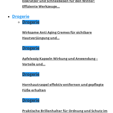
Eiskratzer und Schneebesen für den Winter:
Effiziente Werkzeuge…
Drogerie
Drogerie
Wirksame Anti Aging Cremes für sichtbare
Hautverjüngung und…
Drogerie
Apfelessig Kapseln Wirkung und Anwendung –
Vorteile und…
Drogerie
Hornhautraspel effektiv entfernen und gepflegte
Füße erhalten
Drogerie
Praktische Brillenhalter für Ordnung und Schutz im