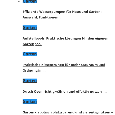
Garten
Effiziente Wasserpumpen für Haus und Garten:
Auswahl, Funktionen…
Garten
Aufstellpools: Praktische Lösungen für den eigenen
Gartenpool
Garten
Praktische Kissentruhen für mehr Stauraum und
Ordnung im…
Garten
Dutch Oven richtig wählen und effektiv nutzen –…
Garten
Gartenklapptisch platzsparend und vielseitig nutzen –