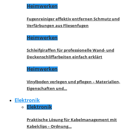
Heimwerken
Fugenreiniger effektiv entfernen Schmutz und
Verfärbungen aus Fliesenfugen
Heimwerken
Schleifgiraffen für professionelle Wand- und
Deckenschliffarbeiten einfach erklärt
Heimwerken
Vinylboden verlegen und pflegen – Materialien,
Eigenschaften und…
Elektronik
Elektronik
Praktische Lösung für Kabelmanagement mit
Kabelclips – Ordnung…