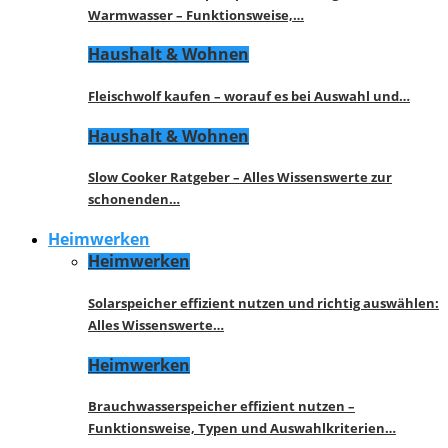
Warmwasser – Funktionsweise,…
Haushalt & Wohnen
Fleischwolf kaufen – worauf es bei Auswahl und…
Haushalt & Wohnen
Slow Cooker Ratgeber – Alles Wissenswerte zur
schonenden…
Heimwerken
Heimwerken
Solarspeicher effizient nutzen und richtig auswählen:
Alles Wissenswerte…
Heimwerken
Brauchwasserspeicher effizient nutzen –
Funktionsweise, Typen und Auswahlkriterien…