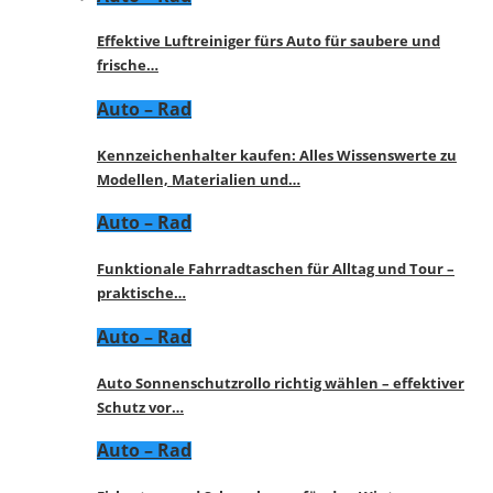
Effektive Luftreiniger fürs Auto für saubere und
frische…
Auto – Rad
Kennzeichenhalter kaufen: Alles Wissenswerte zu
Modellen, Materialien und…
Auto – Rad
Funktionale Fahrradtaschen für Alltag und Tour –
praktische…
Auto – Rad
Auto Sonnenschutzrollo richtig wählen – effektiver
Schutz vor…
Auto – Rad