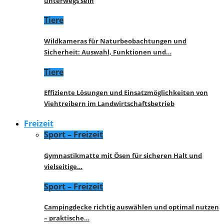
unterwegs sein
Tiere
Wildkameras für Naturbeobachtungen und
Sicherheit: Auswahl, Funktionen und…
Tiere
Effiziente Lösungen und Einsatzmöglichkeiten von
Viehtreibern im Landwirtschaftsbetrieb
Freizeit
Sport – Freizeit
Gymnastikmatte mit Ösen für sicheren Halt und
vielseitige…
Sport – Freizeit
Campingdecke richtig auswählen und optimal nutzen
– praktische…