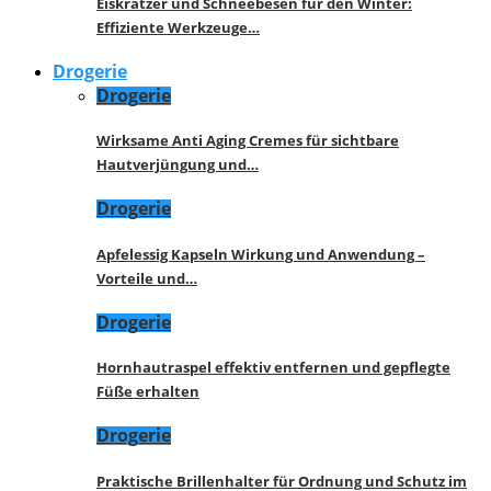
Eiskratzer und Schneebesen für den Winter:
Effiziente Werkzeuge…
Drogerie
Drogerie
Wirksame Anti Aging Cremes für sichtbare
Hautverjüngung und…
Drogerie
Apfelessig Kapseln Wirkung und Anwendung –
Vorteile und…
Drogerie
Hornhautraspel effektiv entfernen und gepflegte
Füße erhalten
Drogerie
Praktische Brillenhalter für Ordnung und Schutz im