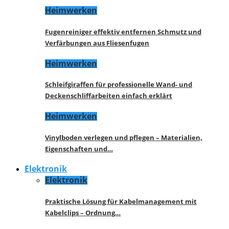
Heimwerken
Fugenreiniger effektiv entfernen Schmutz und
Verfärbungen aus Fliesenfugen
Heimwerken
Schleifgiraffen für professionelle Wand- und
Deckenschliffarbeiten einfach erklärt
Heimwerken
Vinylboden verlegen und pflegen – Materialien,
Eigenschaften und…
Elektronik
Elektronik
Praktische Lösung für Kabelmanagement mit
Kabelclips – Ordnung…