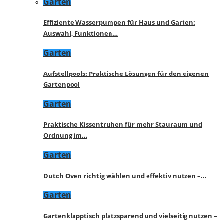
Garten
Effiziente Wasserpumpen für Haus und Garten:
Auswahl, Funktionen…
Garten
Aufstellpools: Praktische Lösungen für den eigenen
Gartenpool
Garten
Praktische Kissentruhen für mehr Stauraum und
Ordnung im…
Garten
Dutch Oven richtig wählen und effektiv nutzen –…
Garten
Gartenklapptisch platzsparend und vielseitig nutzen –