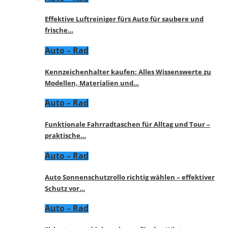
Effektive Luftreiniger fürs Auto für saubere und
frische…
Auto – Rad
Kennzeichenhalter kaufen: Alles Wissenswerte zu
Modellen, Materialien und…
Auto – Rad
Funktionale Fahrradtaschen für Alltag und Tour –
praktische…
Auto – Rad
Auto Sonnenschutzrollo richtig wählen – effektiver
Schutz vor…
Auto – Rad