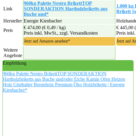
960kg Palette Nestro BrikettTOP
1.000 kg
Link
SONDERAKTION Hartholzbriketts aus
Brikett S
Buche und*
Hersteller
Energie Kienbacher
Holzhand
€ 474,00
(€ 0,49 / kg)
€ 445,00
Preis
Preis inkl. MwSt., zzgl. Versandkosten
Preis inkl
Jetzt auf Amazon ansehen*
Jetzt auf 
Weitere
Angebote
Empfehlung
960kg Palette Nestro BrikettTOP SONDERAKTION
Hartholzbriketts aus Buche und/oder Eiche Kamin Ofen Heizen
Holz Gluthalter Brennholz Premium Öko Holzbriketts | Energie
Kienbacher*