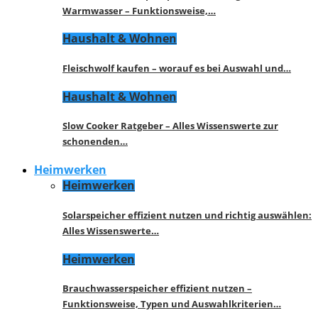
Warmwasser – Funktionsweise,…
Haushalt & Wohnen
Fleischwolf kaufen – worauf es bei Auswahl und…
Haushalt & Wohnen
Slow Cooker Ratgeber – Alles Wissenswerte zur
schonenden…
Heimwerken
Heimwerken
Solarspeicher effizient nutzen und richtig auswählen:
Alles Wissenswerte…
Heimwerken
Brauchwasserspeicher effizient nutzen –
Funktionsweise, Typen und Auswahlkriterien…