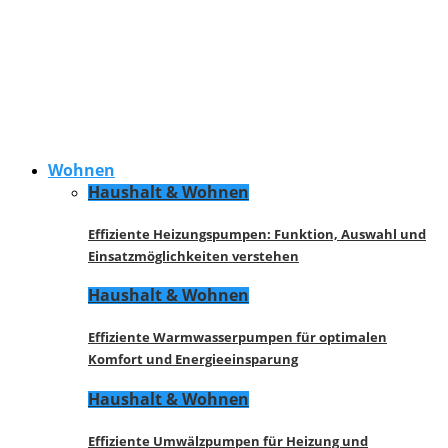
Wohnen
Haushalt & Wohnen
Effiziente Heizungspumpen: Funktion, Auswahl und
Einsatzmöglichkeiten verstehen
Haushalt & Wohnen
Effiziente Warmwasserpumpen für optimalen
Komfort und Energieeinsparung
Haushalt & Wohnen
Effiziente Umwälzpumpen für Heizung und