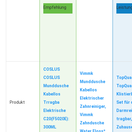
Empfehlung
Leistun
COSLUS
Vimmk
COSLUS
TopQua
Munddusche
Munddusche
TopQua
Kabellos
Kabellos
Klistier
Elektrischer
Produkt
Trragba
Set für 
Zahnreiniger,
Elektrische
Darmrei
Vimmk
C20(F5020E):
tragbar
Zahndusche
300ML
Zuhaus
Water Floss*