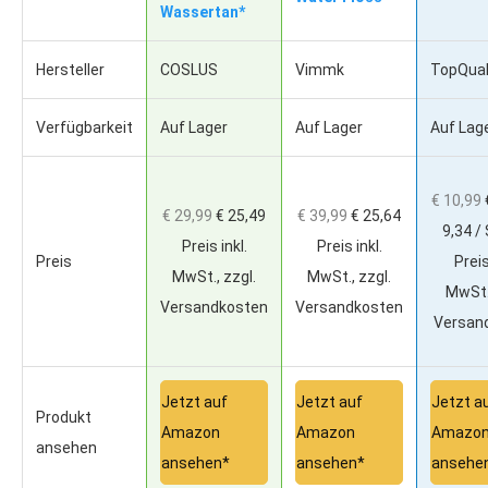
Wassertan*
Hersteller
COSLUS
Vimmk
TopQua
Verfügbarkeit
Auf Lager
Auf Lager
Auf Lag
€ 10,99
€ 29,99
€ 25,49
€ 39,99
€ 25,64
9,34 /
Preis inkl.
Preis inkl.
Preis
Preis
MwSt., zzgl.
MwSt., zzgl.
MwSt.,
Versandkosten
Versandkosten
Versan
Jetzt auf
Jetzt auf
Jetzt a
Produkt
Amazon
Amazon
Amazo
ansehen
ansehen*
ansehen*
ansehe